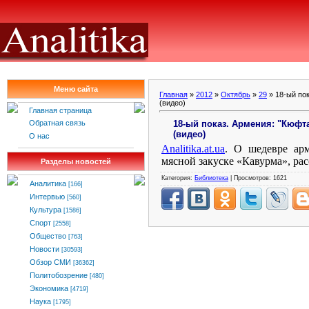
Меню сайта
Главная
»
2012
»
Октябрь
»
29
» 18-ый пок
(видео)
Главная страница
18-ый показ. Армения: "Кюфта
Обратная связь
(видео)
О нас
Analitika
.
at
.
ua
.
О шедевре арм
мясной закуске «Кавурма», рас
Разделы новостей
Категория:
Библиотека
| Просмотров: 1621
Аналитика
[166]
Интервью
[560]
Культура
[1586]
Спорт
[2558]
Общество
[763]
Новости
[30593]
Обзор СМИ
[36362]
Политобозрение
[480]
Экономика
[4719]
Наука
[1795]