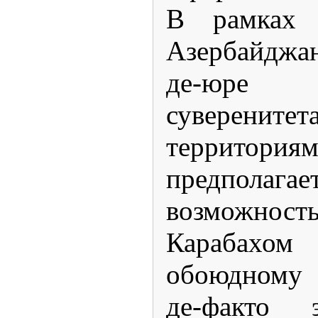
В рамках 
Азербайджа
де-юре 
суверенит
террито
предполага
возможность
Карабахом
обоюдному 
де-факто 