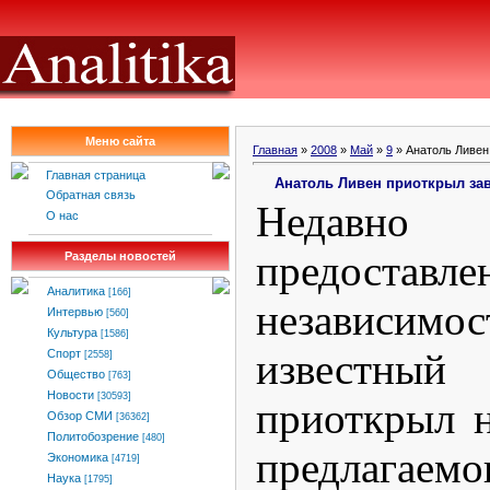
Меню сайта
Главная
»
2008
»
Май
»
9
» Анатоль Ливен
Главная страница
Анатоль Ливен приоткрыл за
Обратная связь
Недавн
О нас
предоставле
Разделы новостей
Аналитика
[166]
независи
Интервью
[560]
Культура
[1586]
известн
Спорт
[2558]
Общество
[763]
Новости
[30593]
приоткрыл 
Обзор СМИ
[36362]
Политобозрение
[480]
предлагае
Экономика
[4719]
Наука
[1795]