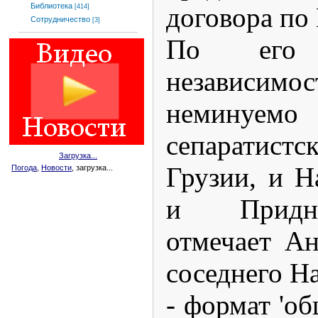
Библиотека
договора по 
[414]
Сотрудничество
[3]
По его 
независи
неминуемо
сепаратис
Загрузка...
Грузии, и Н
Погода
,
Новости
, загрузка...
и Придне
отмечает Ан
соседнего Н
- формат 'об