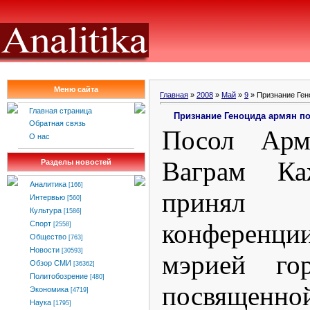
Меню сайта
Главная
»
2008
»
Май
»
9
» Признание Ген
Главная страница
Признание Геноцида армян по
Обратная связь
Посол Арм
О нас
Ваграм Ка
Разделы новостей
Аналитика
[166]
принял
Интервью
[560]
Культура
[1586]
конференции
Спорт
[2558]
Общество
[763]
Новости
[30593]
мэрией го
Обзор СМИ
[36362]
Политобозрение
[480]
посвященно
Экономика
[4719]
Наука
[1795]