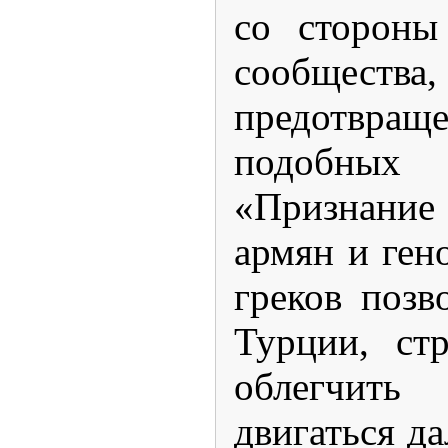
со стороны
сообществ
предотвращ
подобных 
«Признание
армян и ген
греков позв
Турции, ст
облегчит
двигаться д