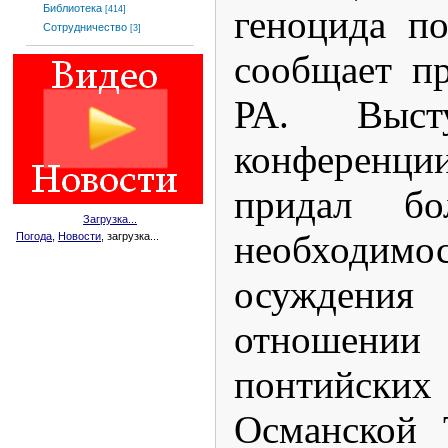
Библиотека
геноцида по
[414]
Сотрудничество
[3]
сообщает п
РА. Выс
конференци
придал бо
Загрузка...
необходимо
Погода
,
Новости
, загрузка...
осуждения 
отношен
понтийс
Османской 