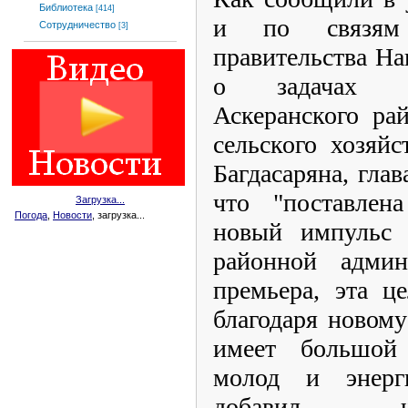
Библиотека
[414]
и по связям 
Сотрудничество
[3]
правительства На
о задачах но
Аскеранского ра
сельского хозяй
Багдасаряна, глав
что "поставлен
Загрузка...
Погода
,
Новости
, загрузка...
новый импульс 
районной админ
премьера, эта ц
благодаря новом
имеет большой 
молод и энерг
добавил, ч