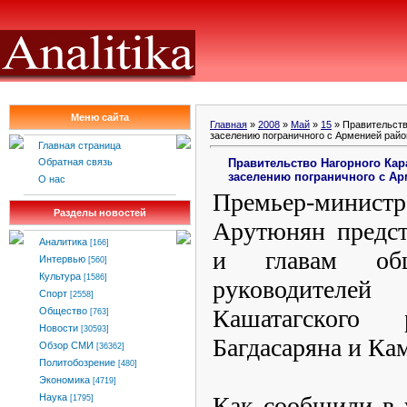
Меню сайта
Главная
»
2008
»
Май
»
15
» Правительств
заселению пограничного с Арменией райо
Главная страница
Правительство Нагорного Ка
Обратная связь
заселению пограничного с А
О нас
Премьер-министр
Разделы новостей
Арутюнян предст
Аналитика
[166]
и главам общ
Интервью
[560]
Культура
[1586]
руководител
Спорт
[2558]
Кашатагского
Общество
[763]
Новости
[30593]
Багдасаряна и Ка
Обзор СМИ
[36362]
Политобозрение
[480]
Экономика
[4719]
Как сообщили в 
Наука
[1795]