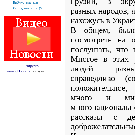
Грузии, в окру
Библиотека
[414]
разных народов, 
Сотрудничество
[3]
нахожусь в Украи
В общем, было
посмотреть на о
послушать, что 
Многое в этих р
людей разны
Загрузка...
Погода
,
Новости
, загрузка...
справедливо (
положительное,
много и ми
многонациональн
рассказы с де
доброжелательные