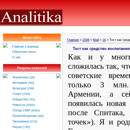
Меню сайта
Главная
»
2008
»
Май
»
16
» Тост как сред
Главная страница
Тост как средство воспитания
Обратная связь
Как и у многи
О нас
сложилась так, чт
Разделы новостей
советские врем
Аналитика
[166]
только 3 млн
Интервью
[560]
Культура
[1586]
Армении, а се
Спорт
[2558]
Общество
[763]
появилась новая
Новости
[30593]
после Спитака, 
Обзор СМИ
[36362]
Политобозрение
[480]
точек»). Я и ро
Экономика
[4719]
Наука
[1795]