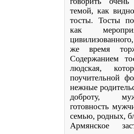
говорить очень
темой, как видно
тосты. Тосты по
как мероприя
цивилизованного
же время торже
Содержанием тос
людская, кото
поучительной фо
нежные родительс
доброту, муж
готовность мужч
семью, родных, б
Армянское за