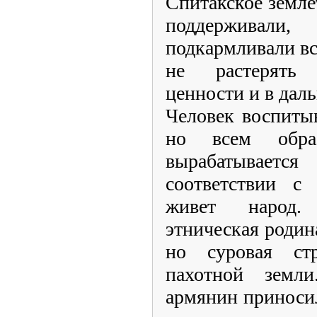
Спитакское земле
поддерживали
подкармливали вс
не растерять
ценности и в дал
Человек воспитыв
но всем обра
вырабатывает
соответствии с
живет народ.
этническая родина
но суровая ст
пахотной земл
армянин приносил