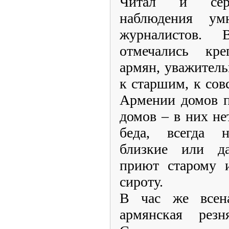
Читал и серь
наблюдения ум
журналистов.
отмечались кр
армян, уважител
к старшим, к сов
Армении домов п
домов – в них не
беда, всегда н
близкие или да
приют старому 
сироту.
В час же всена
армянская ре