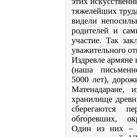
этих искусственн
тяжелейших труда
видели непосиль
родителей и сам
участие. Так за
уважительного о
Издревле армяне 
(наша письменн
5000 лет), доро
Матенадаране, 
хранилище древн
сберегаются п
обгоревших, ок
Один из них – т