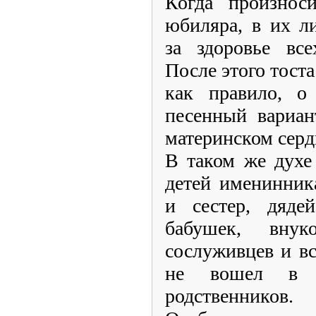
Когда произноси
юбиляра, в их л
за здоровье все
После этого тост
как правило, о
песенный вариан
материнском серд
В таком же духе
детей именинника
и сестер, дяде
бабушек, внук
сослуживцев и в
не вошел в ч
родственников.