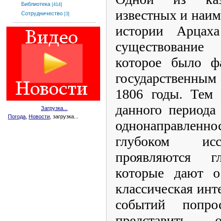
Библиотека
[414]
известных и наим
Сотрудничество
[3]
истории Арцаха
существование 
которое было ф
государственным
1806 годы. Тем 
данного периода
Загрузка...
Погода
,
Новости
, загрузка...
однонаправленн
глубоком исс
проявляются гл
которые дают ос
классическая инт
событий попр
представить 