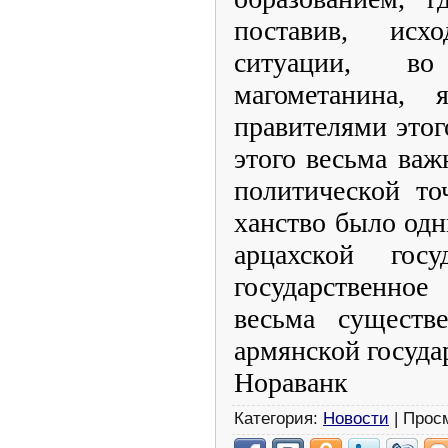
поставив, исх
ситуации, во
магометанина, 
правителями этог
этого весьма важ
политической то
ханство было одн
арцахской госу
государственно
весьма существ
армянской госуда
Нораванк
Категория:
Новости
| Прос