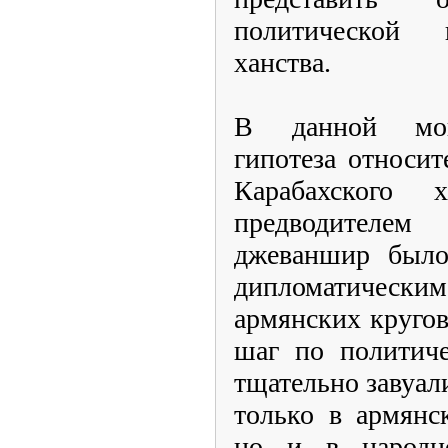
политической 
ханства.
В данной мон
гипотеза относит
Карабахского
предводителе
джеваншир было
дипломатичес
армянских круго
шаг по политич
тщательно завуали
только в армянс
но и в народно