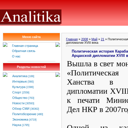
Меню сайта
Главная
»
2008
»
Май
»
21
» Политическая
дипломатии XVIII века
Главная страница
Политическая история Караба
Обратная связь
Арцахской дипломатии XVIII 
О нас
Вышла в свет мо
Разделы новостей
«Политическая 
Аналитика
[166]
Ханства в ко
Интервью
[560]
Культура
[1586]
дипломатии XVIII
Спорт
[2558]
к печати Минис
Общество
[763]
Новости
[30593]
Дел НКР в 2007го
Обзор СМИ
[36362]
Политобозрение
[480]
Экономика
[4719]
Одной из каз
Наука
[1795]