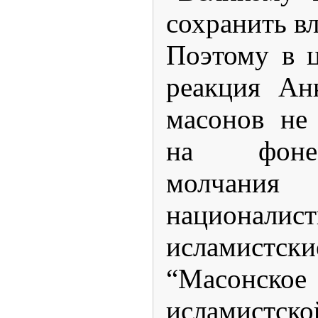
сохранить в
Поэтому в 
реакция Ан
масонов не
на фоне
молчания 
национал
исламистск
“Масонское 
исламистско