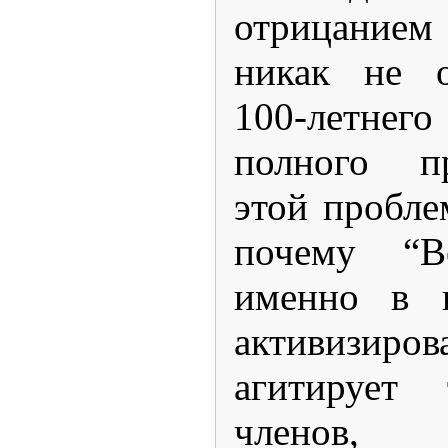
отрицание
никак не о
100-летне
полного п
этой пробле
почему “В
именно в 
активизир
агитирует 
члено