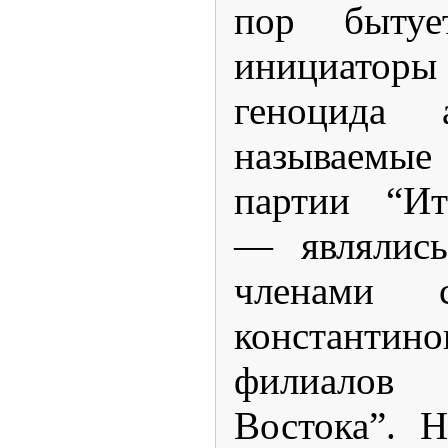
пор бытуе
инициато
геноцида
называемые
партии “Итт
— являлись
членами с
константино
филиало
Востока”. 