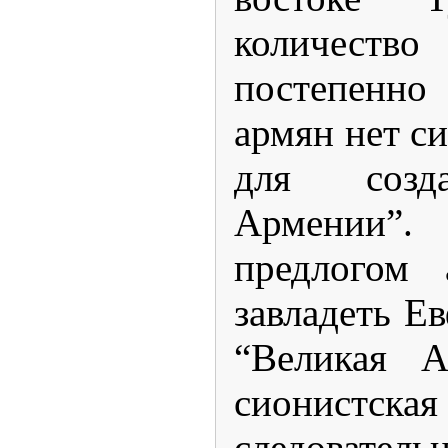
количеств
постепенно
армян нет с
для созд
Армении”.
предлогом 
завладеть Е
“Великая 
сионистск
следоват