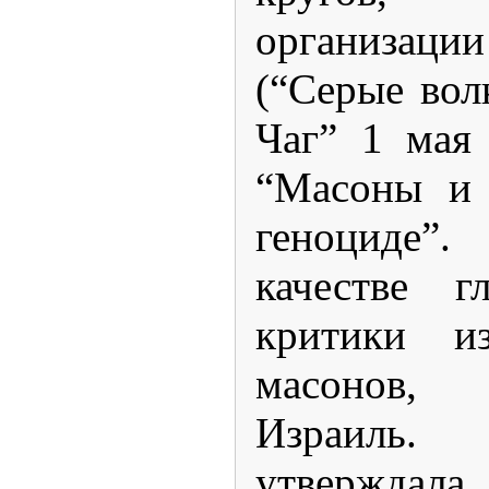
организац
(“Серые волк
Чаг” 1 мая 
“Масоны и 
геноциде”
качестве г
критики из
масонов,
Израиль.
утверждала,