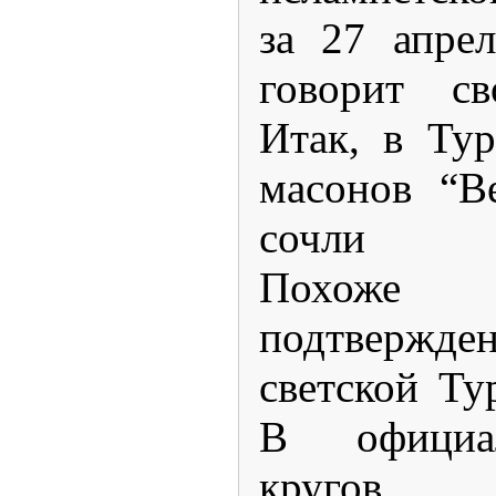
за 27 апре
говорит св
Итак, в Ту
масонов “В
сочли пр
Похоже 
подтверж
светской Ту
В официа
кругов,