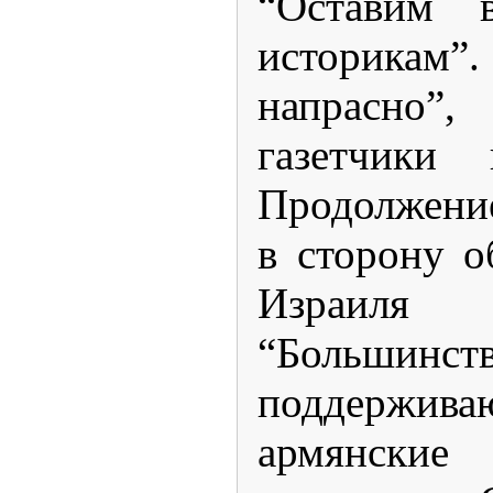
“Оставим в
историкам”.
напрасно”
газетчики
Продолжение
в сторону о
Израиля
“Большинст
поддержив
армянские