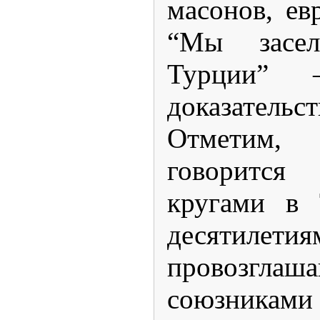
масонов, ев
“Мы засел
Турции” 
доказательст
Отметим,
говоритс
кругами в 
десятилет
провозг
союзника