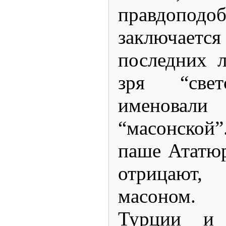
правдопод
заключает
последних 
зря “све
именов
“масонской
паше Ататюр
отрицают
масоном. 
Турции и 