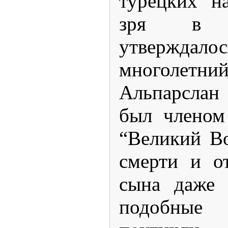
турецких н
зря в 
утвержд
многолетний
Альпарсла
был членом
“Великий Во
смерти и о
сына даже 
подобны