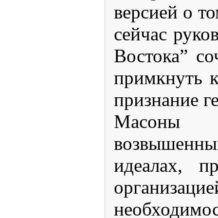
версией о т
сейчас руко
Востока” с
примкнуть к
признание г
Масоны
возвышенны
идеалах, п
организац
необходим