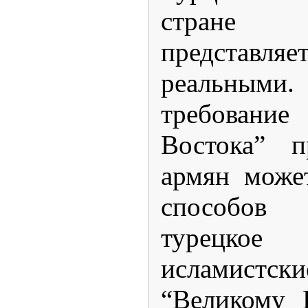
стране
представля
реальными.
требован
Востока” п
армян може
способов
турецкое 
исламистск
“Великому 