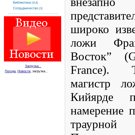
внезапно 
Библиотека
[414]
Сотрудничество
[3]
представи
широко изв
ложи Фра
Восток” (G
France). 
Загрузка...
Погода
,
Новости
, загрузка...
магистр л
Кийярде п
намерение п
траурной