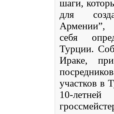
шаги, котор
для созд
Армении”,
себя опре
Турции. Со
Ираке, при
посредни
участков в 
10-летн
гроссмейс