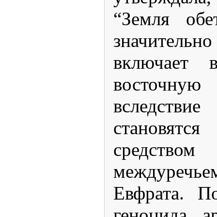
“Земля обе
значитель
включает 
восточн
вследстви
становятся
средств
междуре
Евфрата. П
геноцида а