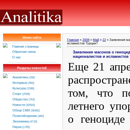
Меню сайта
Главная
»
2008
»
Май
»
22
» Заявления ма
исламистов Турции?
Главная страница
Заявления масонов о геноцид
Обратная связь
националистов и исламистов
О нас
Еще 21 апр
Разделы новостей
распростран
Аналитика
[166]
Интервью
[560]
том, что п
Культура
[1586]
Спорт
[2558]
Общество
[763]
летнего упо
Новости
[30593]
Обзор СМИ
[36362]
о геноциде
Политобозрение
[480]
Экономика
[4719]
Наука
[1795]