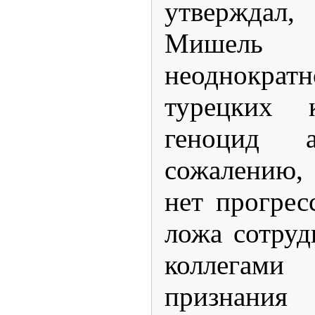
утверждал
Мишел
неоднократн
турецких к
геноцид 
сожалению,
нет прогрес
ложа сотруд
коллегами
признания 