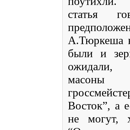
поутихли. 
статья г
предположе
А.Тюркеша 
были и зер
ожидали,
масоны в
гроссмейсте
Восток”, а е
не могут, 