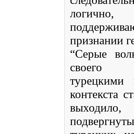
логично
поддержи
признании г
“Серые вол
своего р
турецкими 
контекста с
выходило
подвергнут