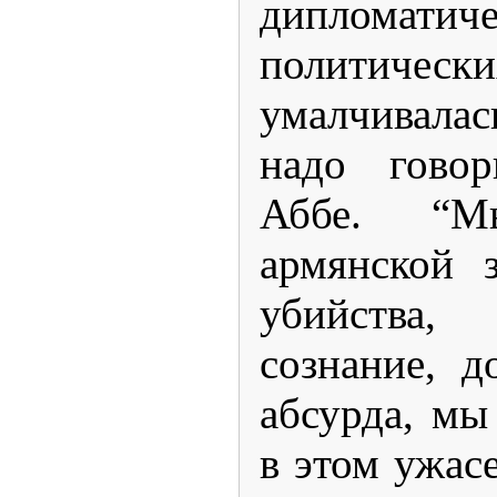
диплома
политическ
умалчивалась
надо говор
Аббе. “
армянской 
убийств
сознание, д
абсурда, мы
в этом ужас