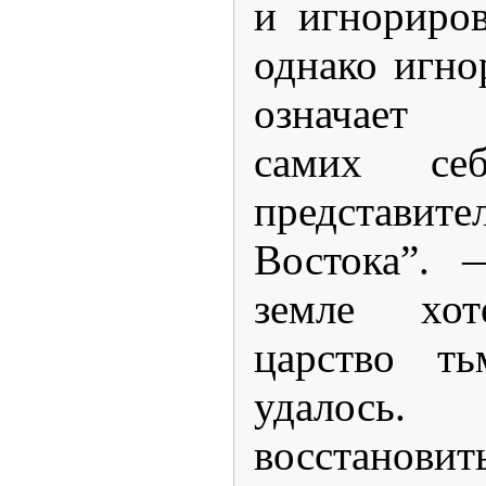
и игнориров
однако игно
означает 
самих се
представи
Востока”. 
земле хот
царство т
удалось
восстанови