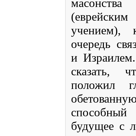
масонств
(еврейски
учением), 
очередь свя
и Израилем
сказать, 
положил г
обетован
способны
будущее с л