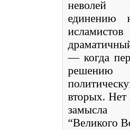
неволей с
единению н
исламис
драматичны
— когда пе
решению с
политическ
вторых. Нет 
замысла
“Великого Во