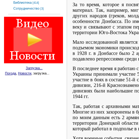
Библиотека
[414]
За то время, которое я посв
Сотрудничество
[3]
материал. Так, например, ми
других народов (греков, молд
особенности Донбасса. По и
веку и связывают с этапом пе
территории Юго-Востока Укра
Мало исследованной является и
подъемом экономики происходи
в 1928 г. в Донбассе было 2 
подавлено репрессиями среди
В последнее время я работаю 
Загрузка...
Погода
,
Новости
, загрузка...
Украины принимали участие 5
участие в боях в составе 51-й
дивизии, 216-й Краснознамен
дивизиях были наибольшие по
1944 гг.
Так, работая с архивными ма
Многие из них захоронены в б
по моим данным есть 2 армян
территории Донецкой области 
который работал в подполье в 
Хотя военные события, связа