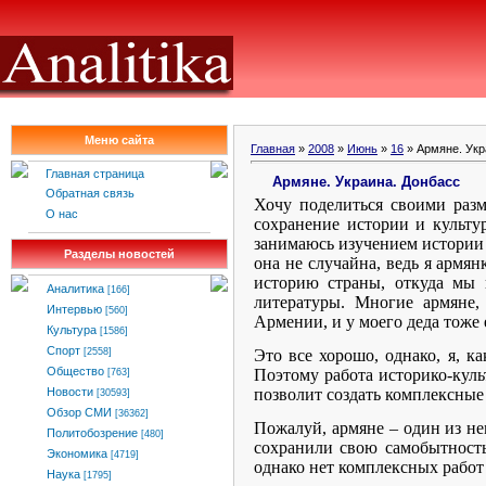
Меню сайта
Главная
»
2008
»
Июнь
»
16
» Армяне. Укр
Главная страница
Армяне. Украина. Донбасс
Обратная связь
Хочу поделиться своими раз
О нас
сохранение истории и культу
занимаюсь изучением истории 
Разделы новостей
она не случайна, ведь я армян
историю страны, откуда мы 
Аналитика
[166]
литературы. Многие армяне,
Интервью
[560]
Армении, и у моего деда тоже 
Культура
[1586]
Спорт
Это все хорошо, однако, я, к
[2558]
Общество
Поэтому работа историко-куль
[763]
позволит создать комплексные
Новости
[30593]
Обзор СМИ
[36362]
Пожалуй, армяне – один из нем
Политобозрение
[480]
сохранили свою самобытность
Экономика
[4719]
однако нет комплексных работ
Наука
[1795]