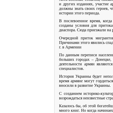
и других изданиях, участие 
должны знать своих героев, ч
истории этого периода.
В послевоенное время, когда
созданы условия для притока
диаспора. Сюда приезжали на р
Очередной приток мигранто
Причинами этого явились спад
г. в Армении
По данным переписи населени
больших городах – Донецке, 
деятельности армян являются
специалистов.
История Украины будет непол
время армяне могут гордиться
вносили в развитие Украины.
С созданием историко-культо
возрождаться неизвестные стр
Казалось бы, об этой богатей
много книг. Но когда начинае