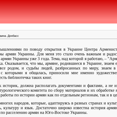
аина. Донбасс
мышлениями по поводу открытия в Украине Центра Арменисти
ры армян Украины. Для меня это стало очень важным и радо
армян Украины уже 3 года. Тема, над которой я работаю, – "А
ка. Оказывается, что мы, армяне, родившиеся в Украине, знаем
все родом, и судьбы людей, разбросанных по миру, знаем в
 с которыми я общалась, приносили мне именно художеств
есть библиотечка таких книг.
ак историк, должна располагать документами и фактами, а не
турологического комитета по сбору материалов и их обработке я
 работы по истории армян как по отдельным регионам, так и в ц
ногих народов, которые, адаптируясь в разных странах и культ
, культуру и язык. Достаточно широко известна история арм
 по расселению армян на Юго-Востоке Украины.