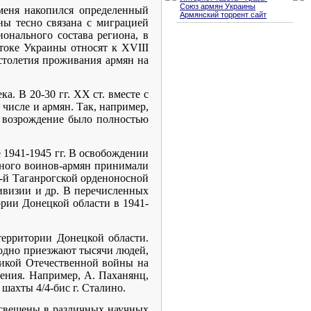
Союз армян Украины
 меня накопился определенный
Армянский торрент сайт
ны тесно связана с миграцией
ионального состава региона, в
оке Украины относят к ХVIII
 столетия проживания армян на
а. В 20-30 гг. ХХ ст. вместе с
числе и армян. Так, например,
ое возрождение было полностью
 1941-1945 гг. В освобождении
много воинов-армян принимали
30-й Таганрогской орденоносной
ивизии и др. В перечисленных
рии Донецкой области в 1941-
территории Донецкой области.
годно приезжают тысячи людей,
ликой Отечественной войны на
ления. Например, А. Паханянц,
шахты 4/4-бис г. Сталино.
освещены в различных научных