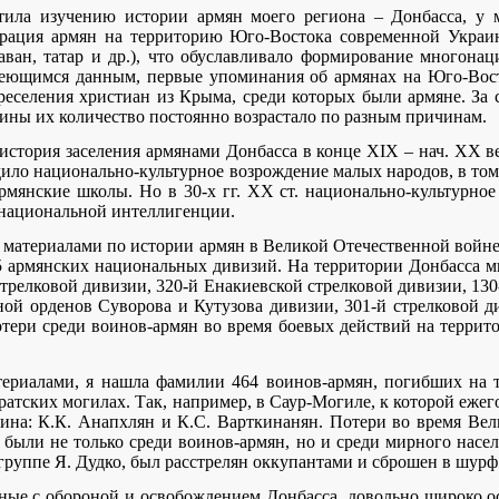
ятила изучению истории армян моего региона – Донбасса, у
грация армян на территорию Юго-Востока современной Украи
аван, татар и др.), что обуславливало формирование многонац
меющимся данным, первые упоминания об армянах на Юго-Вост
реселения христиан из Крыма, среди которых были армяне. За
ины их количество постоянно возрастало по разным причинам.
стория заселения армянами Донбасса в конце ХІХ – нач. ХХ век
ло национально-культурное возрождение малых народов, в том 
армянские школы. Но в 30-х гг. ХХ ст. национально-культурн
 национальной интеллигенции.
с материалами по истории армян в Великой Отечественной войне
 армянских национальных дивизий. На территории Донбасса 
 стрелковой дивизии, 320-й Енакиевской стрелковой дивизии, 1
ной орденов Суворова и Кутузова дивизии, 301-й стрелковой д
тери среди воинов-армян во время боевых действий на террито
териалами, я нашла фамилии 464 воинов-армян, погибших на 
ратских могилах. Так, например, в Саур-Могиле, к которой еже
ина: К.К. Анапхлян и К.С. Варткинанян. Потери во время Ве
были не только среди воинов-армян, но и среди мирного насе
группе Я. Дудко, был расстрелян оккупантами и сброшен в шурф 
нные с обороной и освобождением Донбасса, довольно широко 