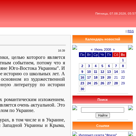
Пятница, 07.08.2026, 05:57
|
RSS
Календарь новостей
«
Июнь 2008
»
16:39
Пн
Вт
Ср
Чт
Пт
Сб
Вс
ки, целью которого является
1
стным событием, потому что я
2
3
4
5
6
7
8
рмяне Юго-Востока Украины". И
9
10
11
12
13
14
15
 ее историю со школьных лет. А
16
17
18
19
20
21
22
 основном из художественной
23
24
25
26
27
28
29
енную литературу по истории
30
 их романтическим изложением.
Поиск
вляется очень актуальной. Это
елом по Украине.
урах, в том числе и в Украине,
ян Западной Украины и Крыма,
Ссылки
Интернет-газета "Фраза"