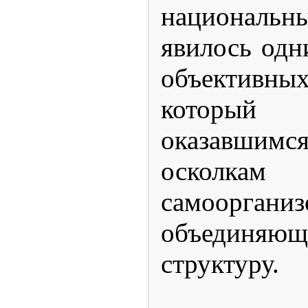
национал
явилось одн
объектив
который
оказавшим
осколка
самоорганиз
объединяющ
структуру.