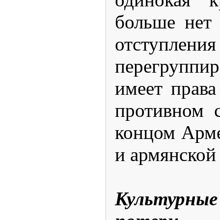
больше нет
отступ
перегруппир
имеет права
противном с
концом Арме
и армянской
Культурные