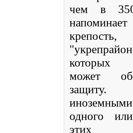
чем в 35
напомин
крепость
"укрепрайо
которых с
может об
защиту.
иноземным
одного или
этих об