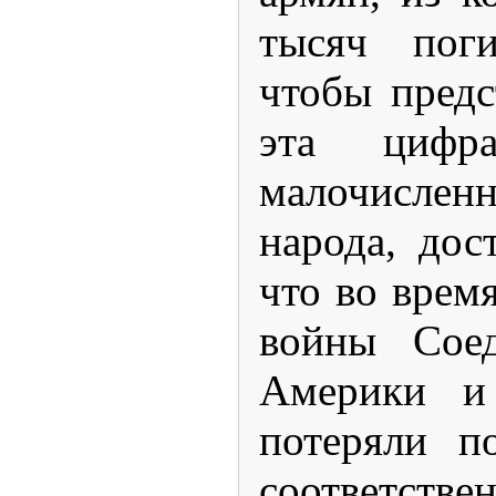
тысяч поги
чтобы предс
эта цифр
малочислен
народа, дос
что во врем
войны Сое
Америки и 
потеряли п
соответств