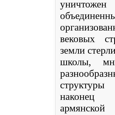
уничто
объед
организован
вековых ст
земли стерл
школы, мн
разнообра
структуры 
наконец
армянской 