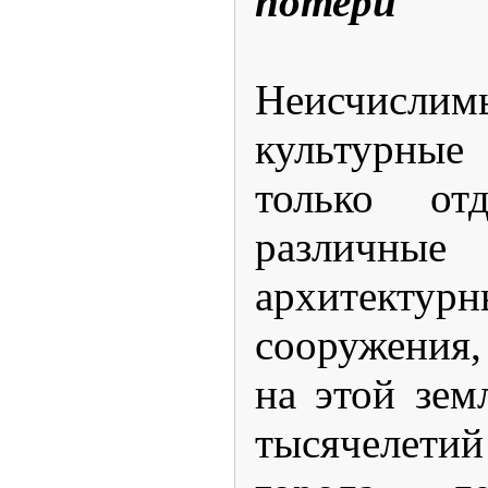
потери
Неисчи
культурные
только отд
различные
архитектур
сооружения
на этой зем
тысячеле