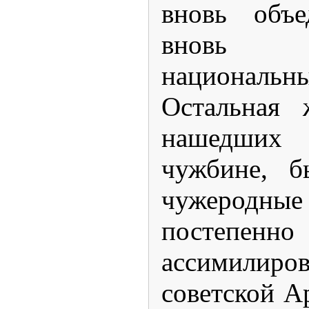
вновь объе
вновь 
националь
Остальная 
нашедши
чужбине, б
чужеродны
постепенно
ассимил
советской А