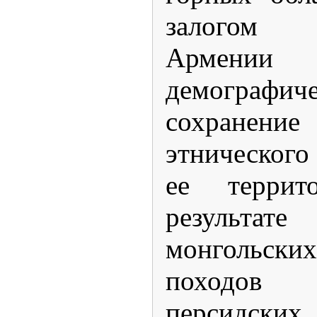
залогом 
Армен
демографич
сохране
этническог
ее террит
результ
монгольски
походов 
персидских