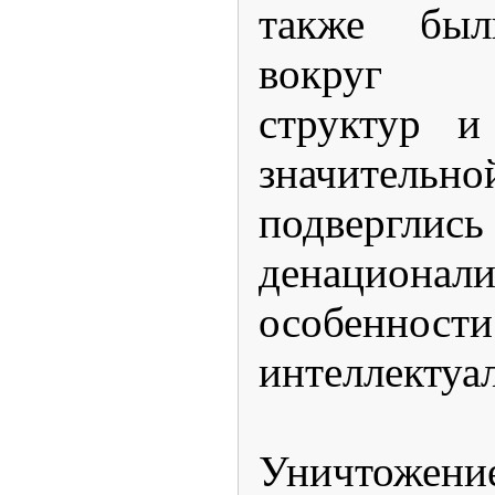
также был
вокруг 
структур и
значител
подвергли
денацио
особенност
интеллектуал
Уничтоже