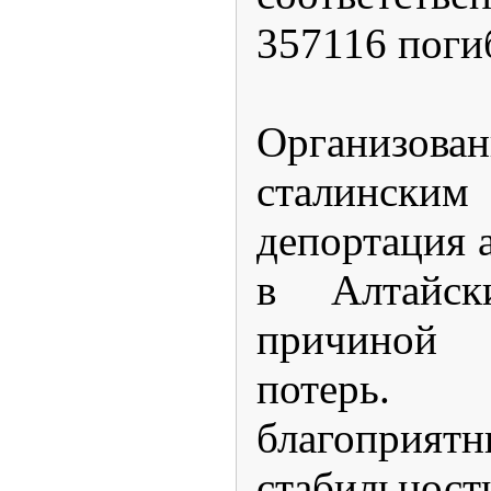
357116 поги
Организова
сталинс
депортация 
в Алтайск
причиной
потерь.
благоприя
стаби