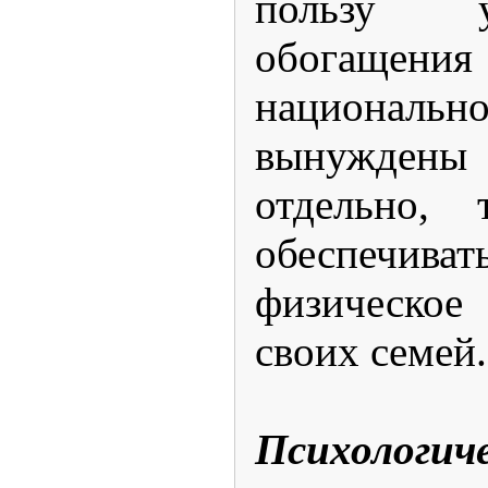
пользу 
обогащени
национа
вынужден
отдельно, 
обеспечива
физическое
своих семей.
Психологич