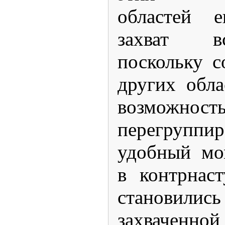
областей 
захват в
поскольку с
других обл
возмож
перегруппи
удобный мо
в контрнас
становил
захваченной