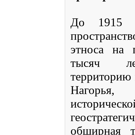
До 1915 г
пространс
этноса на 
тысяч ле
территорию 
Нагорья
историчес
геостратегич
обширная т