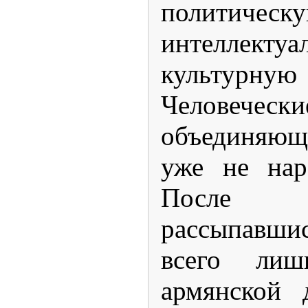
политическу
интелле
культур
Человечес
объединяющ
уже не нар
После 
рассыпавшис
всего лиш
армянской 