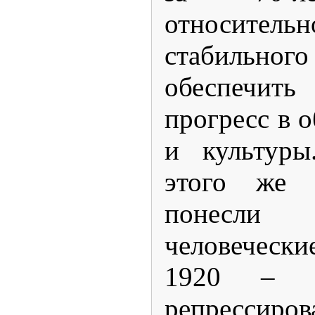
относите
стабильного
обеспечи
прогресс в 
и культуры
этого же 
понесл
человечески
1920 – 
репрессиро