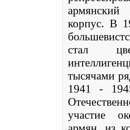
армянски
корпус. В 1
большевист
стал цв
интеллиге
тысячами ря
1941 - 194
Отечественн
участие о
армян, из к