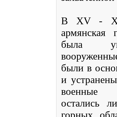
В XV - XI
армянская г
была уп
вооруженн
были в осн
и устранены
военные 
остались л
горных обл