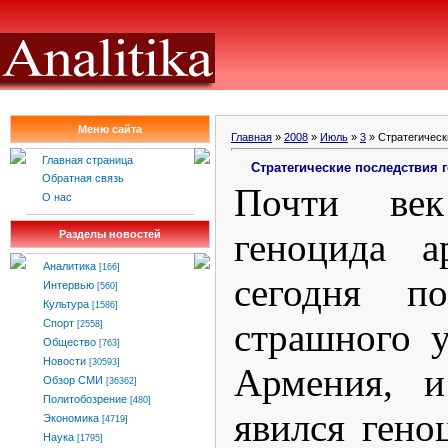
Меню сайта
Главная
»
2008
»
Июль
»
3
» Стратегическ
Главная страница
Стратегические последствия 
Обратная связь
Почти ве
О нас
геноцида а
Разделы новостей
Аналитика
[166]
сегодня по
Интервью
[560]
Культура
[1586]
страшного 
Спорт
[2558]
Общество
[763]
Новости
[30593]
Армения, и
Обзор СМИ
[36362]
Политобозрение
[480]
явился гено
Экономика
[4719]
Наука
[1795]