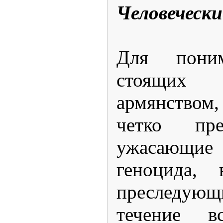
Человеческ
Для поним
стоящих 
армянство
четко пре
ужасающие 
геноцида, 
преследующ
течение вс