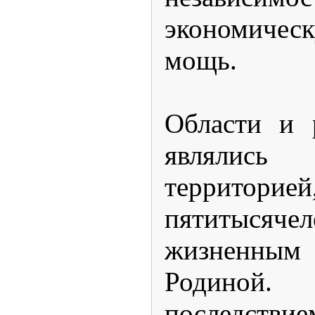
экономиче
мощь.
Области и 
являлис
терри
пятитысяче
жизненным 
Родиной
последст