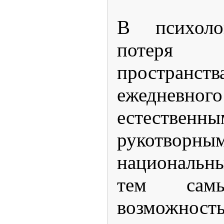
В психоло
потеря 
пространст
ежедневн
естествен
рукотворны
национальн
тем сам
возможност