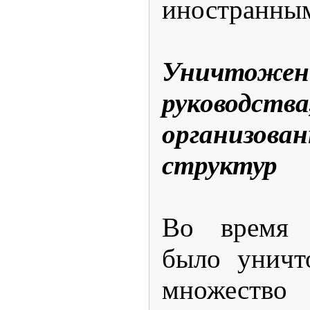
иностранны
Уничтоже
руководства
организов
структур
Во время 
было уничт
множеств