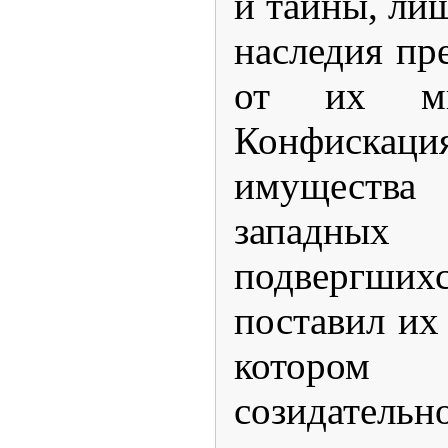
и тайны, ли
наследия пре
от их м
Конфискаци
имущества 
западн
подвергши
поставил их
котором
созидател