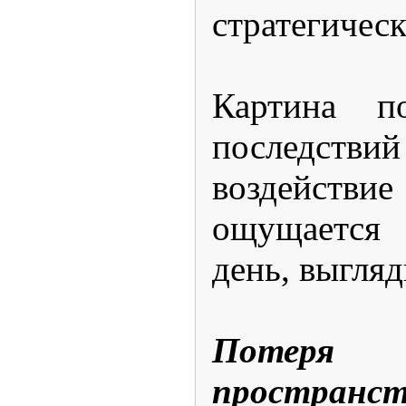
стратегичес
Картина п
последст
воздейс
ощущается 
день, выгля
Потеря 
пространст