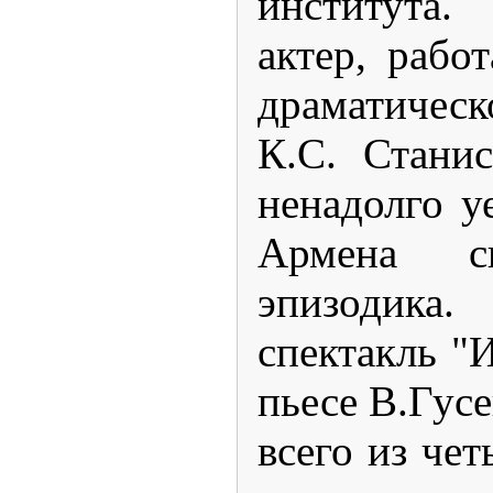
института
актер, рабо
драматичес
К.С. Станис
ненадолго у
Армена сы
эпизодика
спектакль "
пьесе В.Гусе
всего из чет