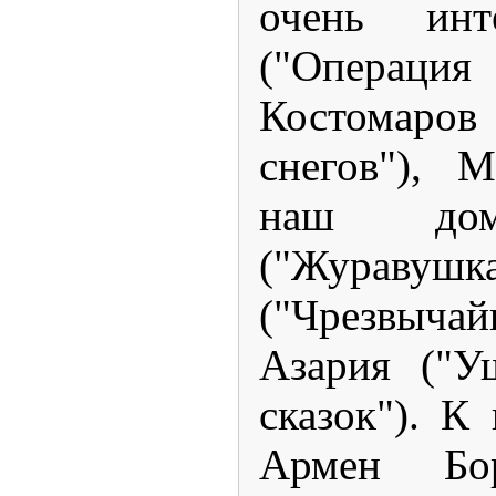
очень инт
("Операц
Костомаров
снегов"), М
наш дом
("Журавуш
("Чрезвыча
Азария ("У
сказок"). К
Армен Бор