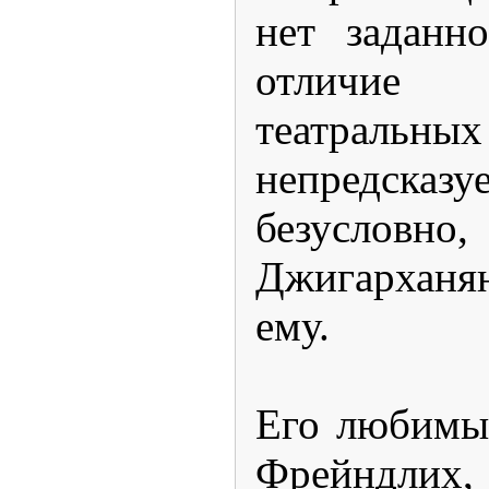
нет заданн
отличие
театрал
непредсказу
безусловн
Джигарханя
ему.
Его любимы
Фрейндл