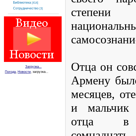
Библиотека
[414]
степен
Сотрудничество
[3]
национальн
самосознани
Отца он совс
Загрузка...
Погода
,
Новости
, загрузка...
Армену было
месяцев, от
и мальчик 
отца в 
семнадцат