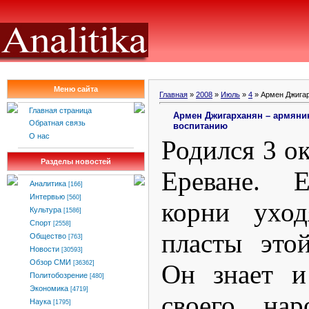
Меню сайта
Главная
»
2008
»
Июль
»
4
» Армен Джигар
Главная страница
Армен Джигарханян – армянин
Обратная связь
воспитанию
О нас
Родился 3 ок
Разделы новостей
Ереване. Е
Аналитика
[166]
Интервью
[560]
корни уход
Культура
[1586]
Спорт
[2558]
пласты это
Общество
[763]
Новости
[30593]
Обзор СМИ
Он знает и
[36362]
Политобозрение
[480]
Экономика
[4719]
своего нар
Наука
[1795]