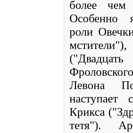
более чем
Особенно я
роли Овечк
мстители"
("Двадцать
Фроловско
Левона По
наступает с
Крикса ("Здр
тетя"). А