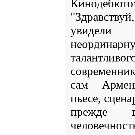
Кинодебют
"Здравству
увидели
неординар
талантливог
современни
сам Армен
пьесе, сцена
прежде в
человечнос