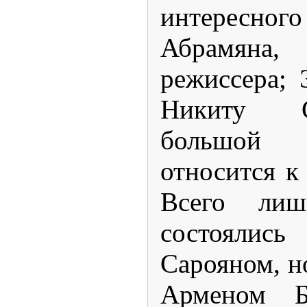
интересного
Абрамян
режиссера; 
Никиту С
большой 
относится к
Всего лиш
состояли
Сарояном, н
Арменом Б