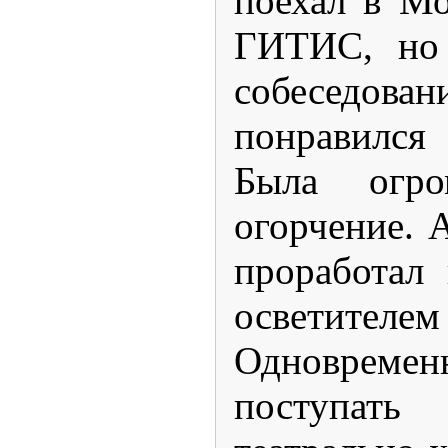
поехал в Мо
ГИТИС, но 
собесед
понравился
Была огр
огорчение. 
проработал
осветителе
Одновреме
поступать