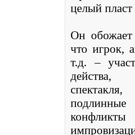
целый пласт 
Он обожает 
что игрок, 
т.д. – учас
действа, 
спектакл
подлинн
конфлик
импровизац