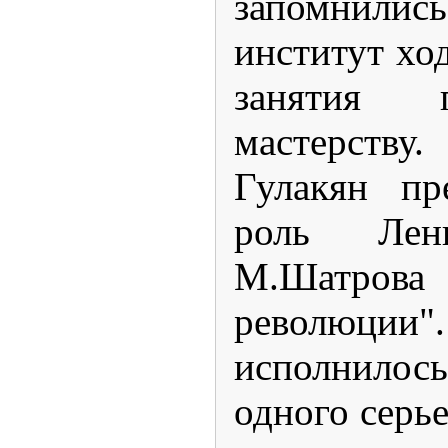
запомнились
институт хо
занятия 
мастерству.
Гулакян пр
роль Ле
М.Шатро
революци
исполнилось
одного серье