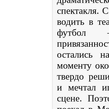
спектакля. С
водить в те
футбол
привязанн
остались н
моменту ок
твердо реши
и мечтал и
сцене. Поэ