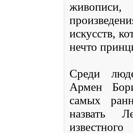
живописи
произведе
искусств, ко
нечто принц
Среди люд
Армен Бори
самых ранн
назвать Ле
известн