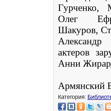
Гурченко, 
Олег Ефр
Шакуров, С
Александ
актеров за
Анни Жирард
Армянский 
Категория:
Библиот