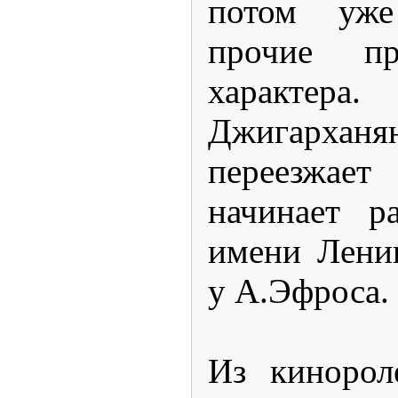
потом уж
прочие пр
характера
Джигархан
переезжа
начинает р
имени Лени
у А.Эфроса.
Из кинорол