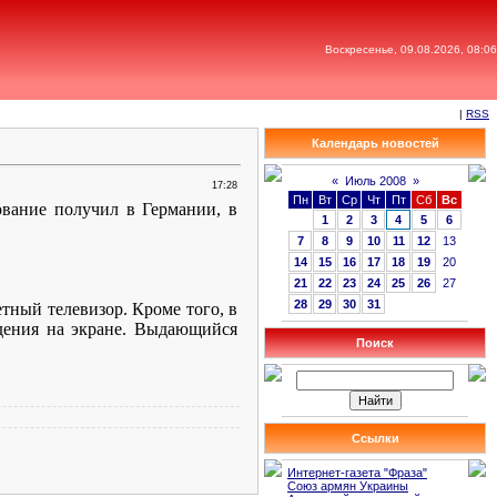
Воскресенье, 09.08.2026, 08:06
|
RSS
Календарь новостей
«
Июль 2008
»
17:28
Пн
Вт
Ср
Чт
Пт
Сб
Вс
ование получил в Германии, в
1
2
3
4
5
6
7
8
9
10
11
12
13
14
15
16
17
18
19
20
21
22
23
24
25
26
27
28
29
30
31
тный телевизор. Кроме того, в
дения на экране. Выдающийся
Поиск
Ссылки
Интернет-газета "Фраза"
Союз армян Украины