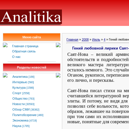
Меню сайта
Главная
»
2008
»
Июль
»
4
» Гений любовн
Главная страница
Гений любовной лирики Саят
Обратная связь
Саят-Нова – великий армян
О нас
обстоятельств и подробностей
великого мастера литератур
Разделы новостей
осталось немного. Это случай
Оганом, рукописи, переписан
Аналитика
[166]
его лично, и пересказы.
Интервью
[560]
Культура
[1586]
Саят-Нова писал стихи на мн
Спорт
[2558]
считавшейся литературной вер
Общество
[763]
элиты. И потому, не видя для
Новости
[30593]
позволял себе вольности, кот
Обзор СМИ
[36362]
образов, лежавшее на поверхн
Политобозрение
[480]
при том сами их исполнявшие
Экономика
новые, понятные для современ
[4719]
Наука
[1795]