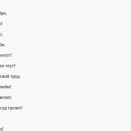
бро,
о!
о,
би.
нетут!
ти чтут!
свой труд,
злюби!
велит.
суд грозит!
и!