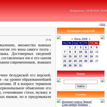
Воскресенье, 09.08.2026, 09:44
|
RSS
Календарь новостей
«
Июль 2008
»
17:31
Пн
Вт
Ср
Чт
Пт
Сб
Вс
ожалению, множество важных
1
2
3
4
5
6
ногом это вина самого поэта -
7
8
9
10
11
12
13
языка. Достоверных сведений
14
15
16
17
18
19
20
, составленных им и его сыном
21
22
23
24
25
26
27
нания современников, знавших
28
29
30
31
Поиск
чнее белуджской его версией,
е - на уровне образованнейшей
авитами. И в вопросе терминов
первоначальное объяснение его
и, сочинявшие стихи, музыку и
Ссылки
ных языков, но и придумывали
Интернет-газета "Фраза"
Союз армян Украины