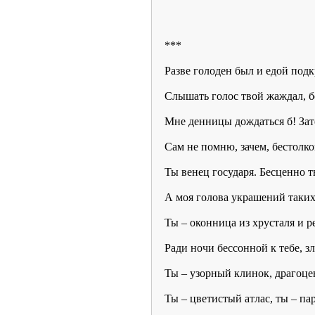
***
Разве голоден был и едой под
Слышать голос твой жаждал, б
Мне денницы дождаться б! Зате
Сам не помню, зачем, бестолк
Ты венец государя. Бесценно т
А моя голова украшений таких 
Ты – оконница из хрусталя и р
Ради ночи бессонной к тебе, з
Ты – узорный клинок, драгоце
Ты – цветистый атлас, ты – па