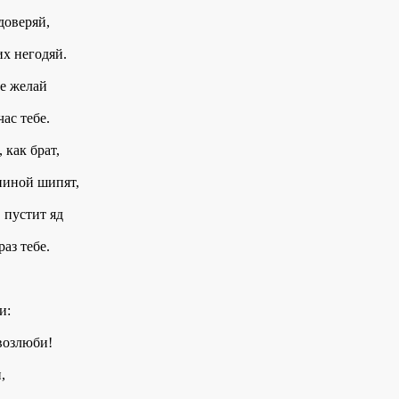
доверяй,
их негодяй.
не желай
ас тебе.
 как брат,
спиной шипят,
 пустит яд
аз тебе.
и:
возлюби!
,