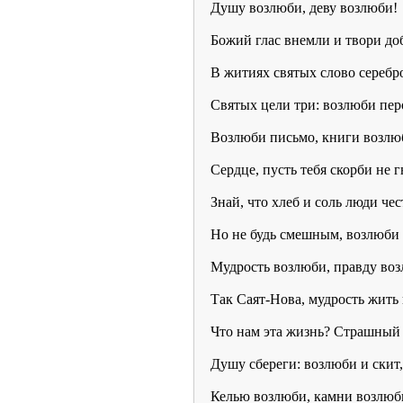
Душу возлюби, деву возлюби!
Божий глас внемли и твори до
В житиях святых слово серебр
Святых цели три: возлюби пер
Возлюби письмо, книги возлю
Сердце, пусть тебя скорби не г
Знай, что хлеб и соль люди чес
Но не будь смешным, возлюби 
Мудрость возлюби, правду во
Так Саят-Нова, мудрость жить 
Что нам эта жизнь? Страшный 
Душу сбереги: возлюби и скит,
Келью возлюби, камни возлюб