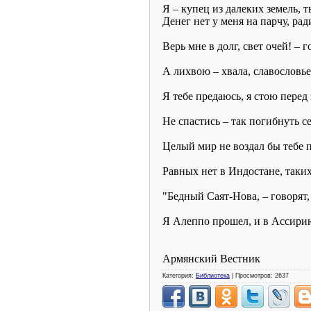
Я – купец из далеких земель, 
Денег нет у меня на парчу, рад
Верь мне в долг, свет очей! – г
А лихвою – хвала, славословье
Я тебе предаюсь, я стою перед
Не спастись – так погибнуть с
Целый мир не воздал бы тебе п
Равных нет в Индостане, таких
"Бедный Саят-Нова, – говорят, 
Я Алеппо прошел, и в Ассирию
Армянский Вестник
Категория:
Библиотека
| Просмотров: 2637