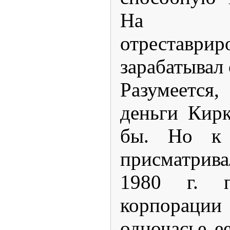
На 
отреставри
зарабатывал 
Разумеется,
деньги Кир
бы. Но к 
присматрива
1980 г
. п
корпорации 
одночасье 