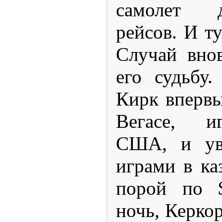
самолет 
рейсов. И т
Случай вно
его судьбу
Кирк впервы
Вегасе, и
США, и увл
играми в ка
порой по $
ночь, Керкор