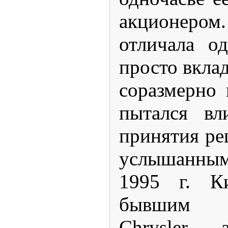
акционером.
отличала о
просто вклад
соразмерно
пытался вл
принятия ре
услышанным
1995 г
. К
бывшим п
Chrysler,