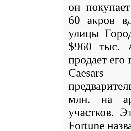
он покупает
60 акров
вд
улицы Город
$960 тыс. 
продает его 
Caesar
предварител
млн. на ар
участков. Э
Fortune назв