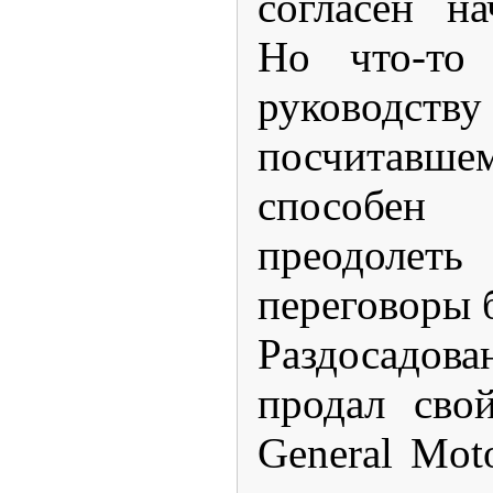
согласен на
Но что-то 
руково
посчитавше
способен 
преодолеть
переговоры 
Раздосадов
продал сво
General Mot