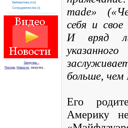
Библиотека
[414]
made» («Че
Сотрудничество
[3]
себя и свое
И вряд л
указанн
заслужива
Загрузка...
Погода
,
Новости
, загрузка...
больше, чем
Его родит
Америку не
«Мэйфлауэ