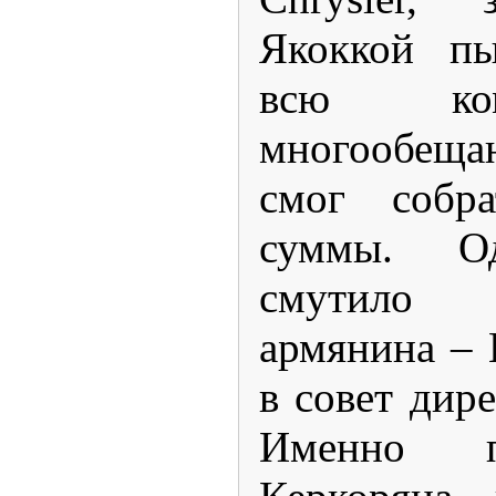
Якоккой пы
всю ко
многообещ
смог собра
суммы. О
смутило 
армянина – 
в совет дир
Именно п