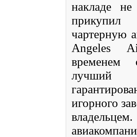
накладе не
прикупи
чартерную 
Angeles A
временем 
лучши
гарантиров
игорного зав
владельцем
авиакомпан