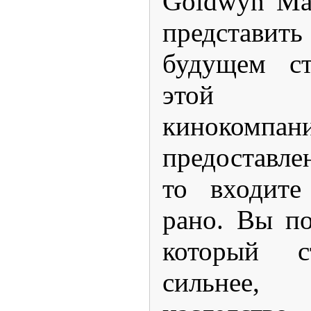
Goldwyn Ma
представит
будущем ст
этой г
кинокомпа
предоставл
то входите
рано. Вы по
который с
сильнее