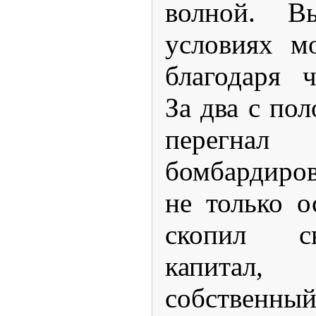
волной. В
условиях м
благодаря 
За два с по
пере
бомбардиро
не только о
скопил с
капитал,
собственны