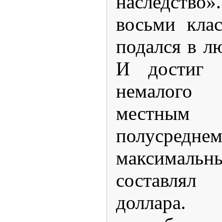
наследство
восьми кла
подался в л
И достиг 
немалого
местным
полусред
максимальны
составлял
доллара.