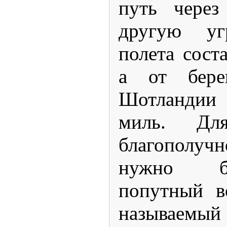
путь через
другую угр
полета сост
а от бере
Шотландии
миль
. Дл
благополу
нужно б
попутный в
называем