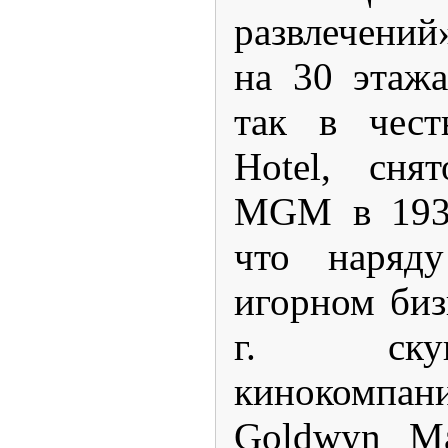
развлечени
на 30 этажа
так в чест
Hotel, сня
MGM в
193
что наряд
игорном би
г
. скуп
кинокомпа
Goldwyn Ma