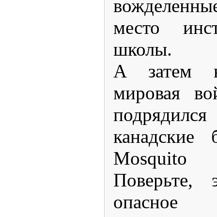
вожделенн
место инст
школы.
А затем н
мировая во
подрядил
канадские 
Mosquito
Поверьте, 
опасное 