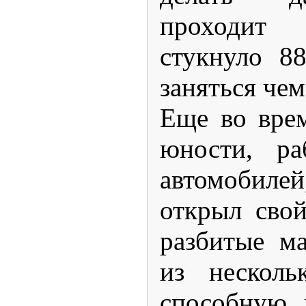
проходит
стукнуло 88
заняться чем
Еще во вре
юности, ра
автомоби
открыл свой
разбитые м
из несколь
способную 