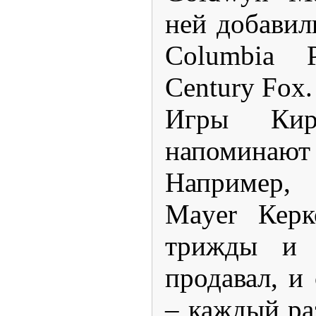
ней добавили
Columbia P
Century Fox.
Игры Ки
напомина
Например,
Mayer Керк
трижды и 
продавал, и
– каждый ра