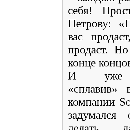
себя! Про
Петрову: «
вас продас
продаст. Н
конце концов
И уже о
«сплавив»
компании So
задумался
делать д