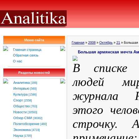
Меню сайта
Главная
»
2008
»
Октябрь
»
21
» Большая 
Главная страница
Большая армянская мечта А
Обратная связь
О нас
В списке 
Разделы новостей
людей ми
Аналитика
[166]
Интервью
[560]
журнала F
Культура
[1586]
Спорт
[2558]
этого чело
Общество
[763]
Новости
[30593]
Обзор СМИ
[36362]
строчку. 
Политобозрение
[480]
Экономика
[4719]
примечание
Наука
[1795]