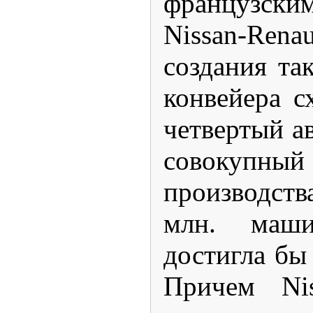
французс
Nissan-Ren
создания так
конвейера 
четвертый а
совоку
производств
млн. маш
достигла бы 
Причем Nis