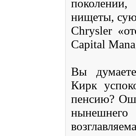
поколении,
нищеты, суют
Chrysler «о
Capital Mana
Вы думаете
Кирк успок
пенсию? Ош
нынеш
возгла