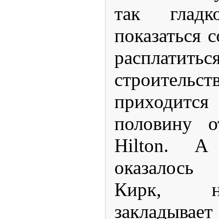
так глад
показаться 
расплатитьс
строите
приходи
половину о
Hilton. 
оказалось 
Кирк, н
закладывает