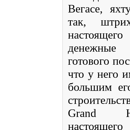
Вегасе, яхт
так, штри
настоящ
денежные 
готового пос
что у него 
большим ег
строительст
Grand H
настоящ