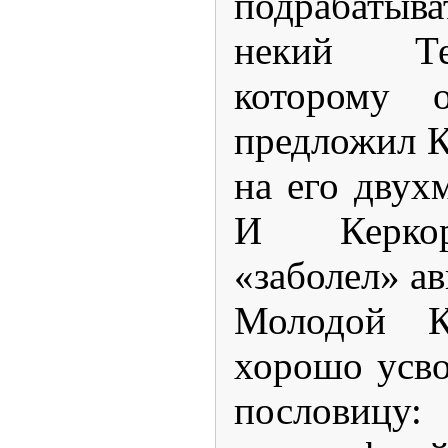
подрабаты
некий Те
которому 
предложил К
на его двух
И Керкор
«заболел» а
Молодой К
хорошо усв
пословицу