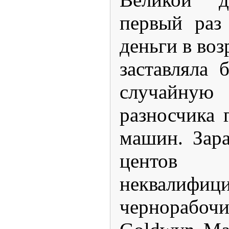
первый раз
деньги в воз
заставляла 
случайну
разносчика 
машин. Зара
центо
неквалифиц
чернораб