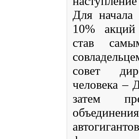
наступлени
Для начала
10% акций 
став сам
совладельц
совет дир
человека – 
затем пр
объединени
автогиганто