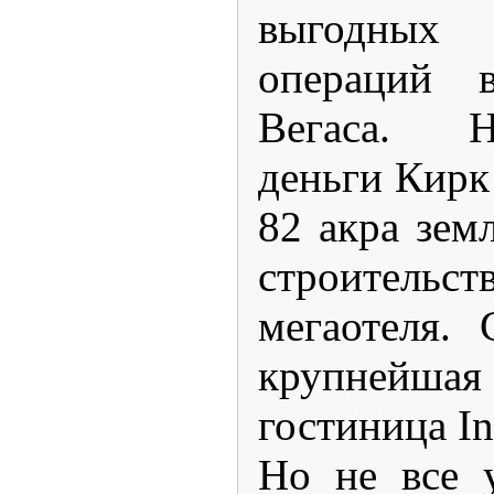
выгодны
операций 
Вегаса. 
деньги Кирк
82 акра
земл
строительст
мегаотеля.
крупнейша
гостиница Int
Но не все 