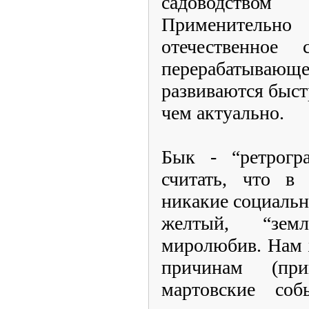
садоводством
Применитель
отечественное 
перерабатыва
развиваются быст
чем актуально.
Бык - “ретрогр
считать, что в
никакие социаль
желтый, “зем
миролюбив. Нам 
причинам (пр
мартовские соб