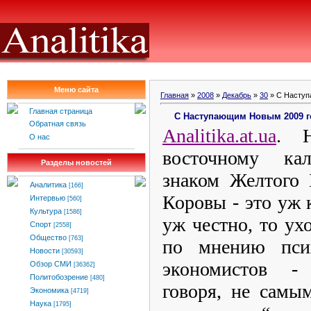
Меню сайта
Главная
»
2008
»
Декабрь
»
30
» С Наступ
Главная страница
С Наступающим Новым 2009 г
Обратная связь
Analitika
.
at
.
ua
. Н
О нас
восточному ка
Разделы новостей
знаком Желтого 
Аналитика
[166]
Коровы - это уж 
Интервью
[560]
Культура
[1586]
уж честно, то у
Спорт
[2558]
Общество
[763]
по мнению псих
Новости
[30593]
экономистов - 
Обзор СМИ
[36362]
Политобозрение
[480]
говоря, не самы
Экономика
[4719]
Наука
[1795]