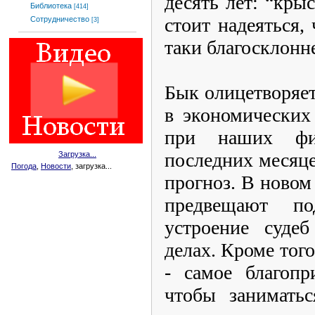
десять лет: “кры
Библиотека
[414]
стоит надеяться,
Сотрудничество
[3]
таки благосклонне
Бык олицетворяет
в экономических 
при наших фин
последних месяце
Загрузка...
Погода
,
Новости
, загрузка...
прогноз. В новом
предвещают по
устроение суде
делах. Кроме того
- самое благопр
чтобы заниматьс