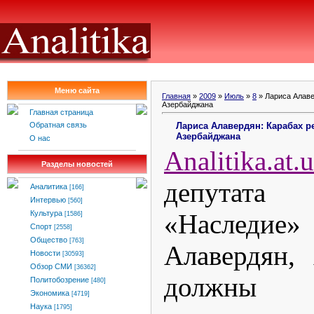
Меню сайта
Главная
»
2009
»
Июль
»
8
» Лариса Алаве
Азербайджана
Главная страница
Лариса Алавердян: Карабах р
Обратная связь
Азербайджана
О нас
Analitika
.
at
.
u
Разделы новостей
депутат
Аналитика
[166]
Интервью
[560]
«Наслед
Культура
[1586]
Спорт
[2558]
Общество
[763]
Алавердян,
Новости
[30593]
Обзор СМИ
[36362]
должны с
Политобозрение
[480]
Экономика
[4719]
Наука
[1795]