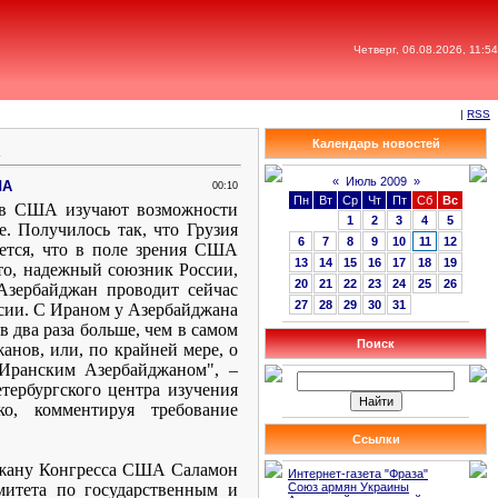
Четверг, 06.08.2026, 11:54
|
RSS
Календарь новостей
«
Июль 2009
»
ША
00:10
Пн
Вт
Ср
Чт
Пт
Сб
Вс
 в США изучают возможности
1
2
3
4
5
. Получилось так, что Грузия
6
7
8
9
10
11
12
ается, что в поле зрения США
13
14
15
16
17
18
19
то, надежный союзник России,
20
21
22
23
24
25
26
Азербайджан проводит сейчас
27
28
29
30
31
сии. С Ираном у Азербайджана
 два раза больше, чем в самом
Поиск
анов, или, по крайней мере, о
Иранским Азербайджаном", –
тербургского центра изучения
о, комментируя требование
Ссылки
йджану Конгресса США Саламон
Интернет-газета "Фраза"
итета по государственным и
Союз армян Украины