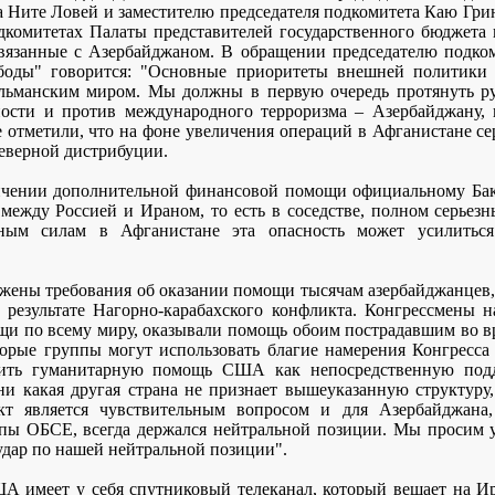
 Ните Ловей и заместителю председателя подкомитета Каю Грин
дкомитетах Палаты представителей государственного бюджета
связанные с Азербайджаном. В обращении председателю подком
боды" говорится: "Основные приоритеты внешней политики
льманским миром. Мы должны в первую очередь протянуть р
ости и против международного терроризма – Азербайджану, 
 отметили, что на фоне увеличения операций в Афганистане се
еверной дистрибуции.
чении дополнительной финансовой помощи официальному Баку
между Россией и Ираном, то есть в соседстве, полном серьезн
ным силам в Афганистане эта опасность может усилитьс
ажены требования об оказании помощи тысячам азербайджанцев,
 результате Нагорно-карабахского конфликта. Конгрессмены 
и по всему миру, оказывали помощь обоим пострадавшим во в
торые группы могут использовать благие намерения Конгресса
нить гуманитарную помощь США как непосредственную подд
и какая другая страна не признает вышеуказанную структуру, 
икт является чувствительным вопросом и для Азербайджан
пы ОБСЕ, всегда держался нейтральной позиции. Мы просим у
удар по нашей нейтральной позиции".
А имеет у себя спутниковый телеканал, который вещает на Ир