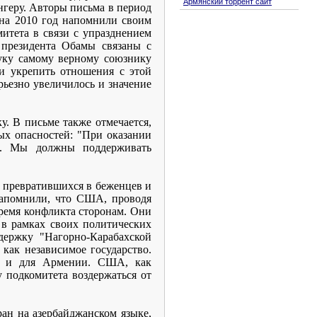
Армянский торрент сайт
геру. Авторы письма в период
 на 2010 год напомнили своим
итета в связи с упразднением
 президента Обамы связаны с
уку самому верному союзнику
и укрепить отношения с этой
рьезно увеличилось и значение
. В письме также отмечается,
ых опасностей: "При оказании
я. Мы должны поддерживать
 превратившихся в беженцев и
напомнили, что США, проводя
ремя конфликта сторонам. Они
 в рамках своих политических
ержку "Нагорно-Карабахской
как независимое государство.
а, и для Армении. США, как
 подкомитета воздержаться от
ан на азербайджанском языке,