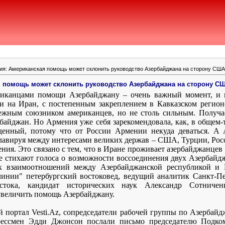
ия: Американская помощь может склонить руководство Азербайджана на сторону США
я помощь может склонить руководство Азербайджана на сторону С
ериканцами помощи Азербайджану – очень важный момент, и
 и на Иран, с постепенным закреплением в Кавказском регионе
дежным союзником американцев, но не столь сильным. Получ
байджан. Но Армения уже себя зарекомендовала, как, в общем-
денный, потому что от России Армении некуда деваться. А 
 лавируя между интересами великих держав – США, Турции, Рос
ия. Это связано с тем, что в Иране проживает азербайджанцев в
е стихают голоса о возможности воссоединения двух Азербайдж
ых взаимоотношений между Азербайджанской республикой и 
линии" петербургский востоковед, ведущий аналитик Санкт-Пе
стока, кандидат исторических наук Александр Сотниченк
увеличить помощь Азербайджану.
 портал Vesti.A
z
, сопредседатели рабочей группы по Азерба
рессмен Эдди Джонсон послали письмо председателю Подком