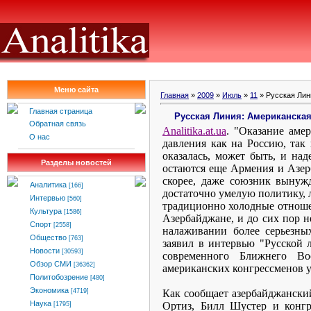
Меню сайта
Главная
»
2009
»
Июль
»
11
» Русская Лин
Главная страница
Русская Линия: Американска
Обратная связь
Analitika
.
at
.
ua
. "Оказание ам
О нас
давления как на Россию, так
оказалась, может быть, и на
Разделы новостей
остаются еще Армения и Азер
скорее, даже союзник вынуж
Аналитика
[166]
достаточно умелую политику,
Интервью
[560]
традиционно холодные отношен
Культура
[1586]
Азербайджане, и до сих пор н
Спорт
[2558]
налаживании более серьезн
Общество
[763]
заявил в интервью "Русской 
Новости
[30593]
современного Ближнего Во
Обзор СМИ
[36362]
американских конгрессменов 
Политобозрение
[480]
Экономика
Как сообщает азербайджанский
[4719]
Наука
Ортиз, Билл Шустер и конг
[1795]