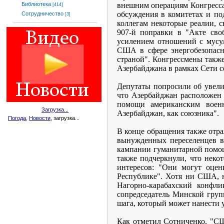
внешним операциям Конгресса
Библиотека
[414]
обсуждения в комитетах и по
Сотрудничество
[3]
коллегам некоторые реалии, 
907-й поправки в "Акте сво
усилением отношений с мусу
США в сфере энергобезопасн
страной". Конгрессмены также
Азербайджана в рамках Сети с
Депутаты попросили об увели
что Азербайджан расположен 
помощи американским воен
Загрузка...
Азербайджан, как союзника".
Погода
,
Новости
, загрузка...
В конце обращения также отр
вынужденных переселенцев в
кампании гуманитарной помощ
также подчеркнули, что неко
интересов: "Они могут оце
Республике". Хотя ни США, н
Нагорно-карабахский конфл
сопредседатель Минской груп
шага, который может нанести 
Как отметил Сотниченко, "СШ