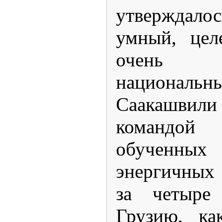
утверждалос
умный, цел
очень 
национал
Саакашв
командо
обученны
энергичных
за четыре 
Грузию, ка