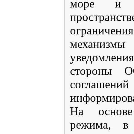
море и 
простра
ограничен
механиз
уведомлени
стороны О
соглашен
информирова
На основе
режима, в 