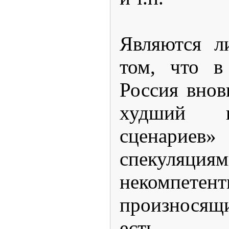
Являются л
том, что в
Россия внов
худший 
сценарие
спекуляция
некомпе
произносящ
есть оп