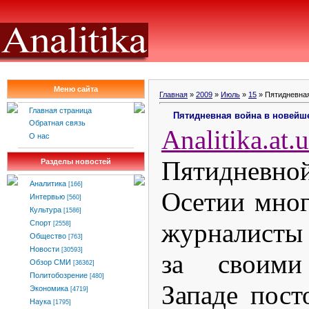
Меню сайта
Главная
»
2009
»
Июль
»
15
» Пятидневная
Главная страница
Пятидневная война в новейш
Обратная связь
Analitika
.
at
.
u
О нас
Пятидневно
Разделы новостей
Аналитика
[166]
Осетии мног
Интервью
[560]
Культура
[1586]
журналисты 
Спорт
[2558]
Общество
[763]
Новости
[30593]
за своими
Обзор СМИ
[36362]
Политобозрение
[480]
Западе пост
Экономика
[4719]
Наука
[1795]