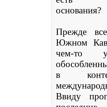
основания?
Прежде все
Южном Кавк
чем-то 
обособленны
в конте
междунаро
Ввиду прог
последни