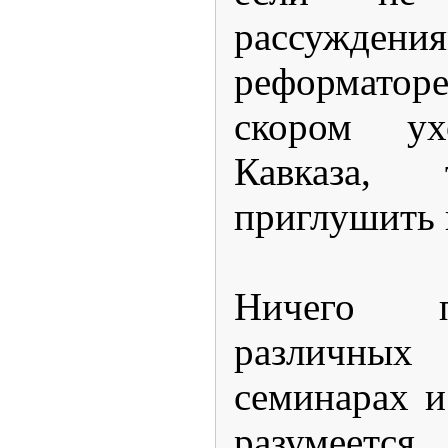
рассуждени
реформатор
скором у
Кавказа
приглушить 
Ничего п
различн
семинарах и
разумеется