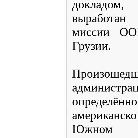
докладом
выработан
миссии ОО
Грузии.
Произошедш
администр
определён
американск
Южном К