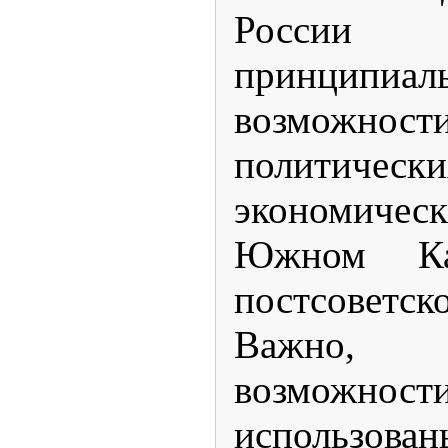
России
принцип
возможност
полит
экономичес
Южном Ка
постсоветск
Важно,
возмож
использов