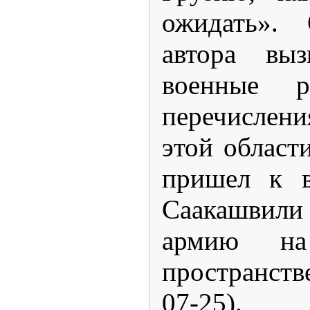
ожидать». 
автора выз
военные р
перечислен
этой област
пришел к в
Саакашвили
армию на 
пространст
07-25).