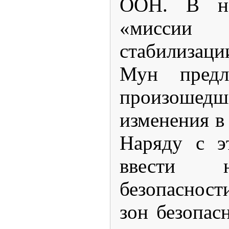
ООН. В не
«мисс
стабилизации
Мун предла
произошед
изменения в
Наряду с э
ввести 
безопасност
зон безопас