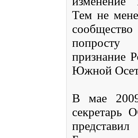
изменение 
Тем не мен
сообщес
попросту п
признание Р
Южной Осет
В мае
200
секретарь 
предста