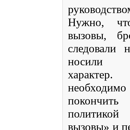
руководство
Нужно, чт
вызовы, бр
следовали 
носили 
характе
необходи
покончи
политико
вызовы» и п