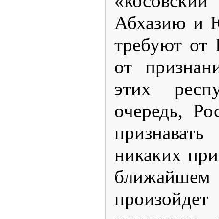
«косовский
Абхазию и 
требуют от 
от признан
этих респ
очередь, Ро
признават
никаких приз
ближайш
произойд