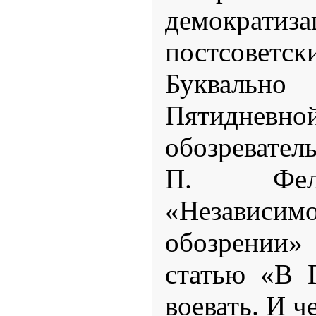
демократиза
постсоветс
Букваль
Пятидне
обозревател
П. Фель
«Независ
обозрении
статью «В 
воевать. И ч