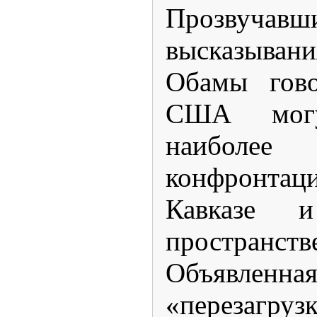
Прозвуча
высказыван
Обамы гово
США мог
наиболее
конфронтац
Кавказе и
простран
Объявлен
«перезагруз