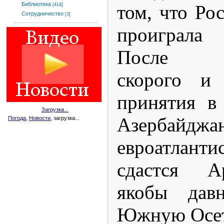
Библиотека
том, что Ро
[414]
Сотрудничество
[3]
проиграла
После пр
скорого и 
принятия в
Загрузка...
Азербайдж
Погода
,
Новости
, загрузка...
евроатлант
сдастся А
якобы давн
Южную Осет