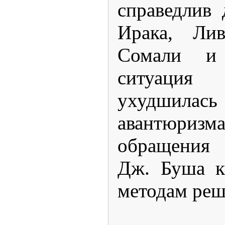
справедлив 
Ирака, Лив
Сомали и 
ситуаци
ухудшилас
авантюризм
обращения
Дж. Буша к
методам реш