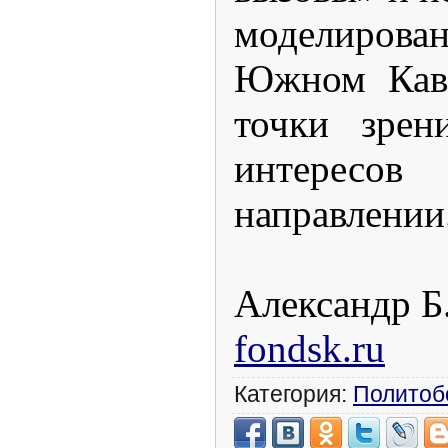
моделирова
Южном Кавк
точки зрен
интере
направлении
Александр 
fondsk.ru
Категория:
Политоб