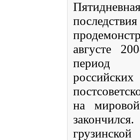
Пятидневн
последст
продемонст
августе
200
период 
российск
постсоветск
на мировой
закончился.
грузинской