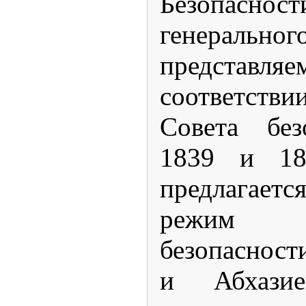
Безопаснос
генеральн
предст
соответств
Совета без
1839 и 18
предлагает
режим о
безопаснос
и Абхази