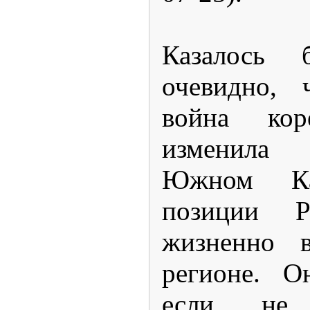
Казалось 
очевидно, 
война кор
изменила
Южном Кав
позиции 
жизненно 
регионе. О
если не