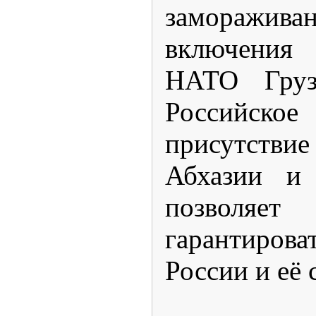
заморажи
включения 
НАТО Груз
Российс
присутств
Абхазии и
позволя
гарантиров
России и её 