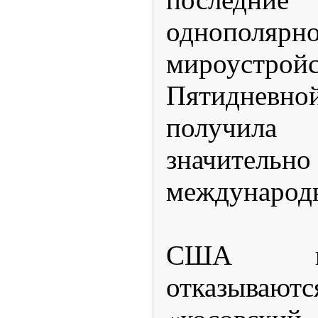
однополярн
мироустр
Пятидневно
получила
значительн
международ
США и
отказываютс