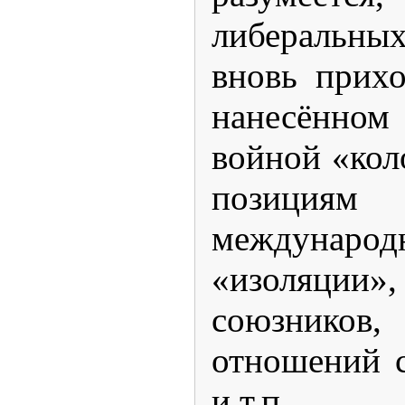
либеральн
вновь прих
нанесённо
войной «кол
позиция
международ
«изоляции
союзнико
отношений 
и т.п.