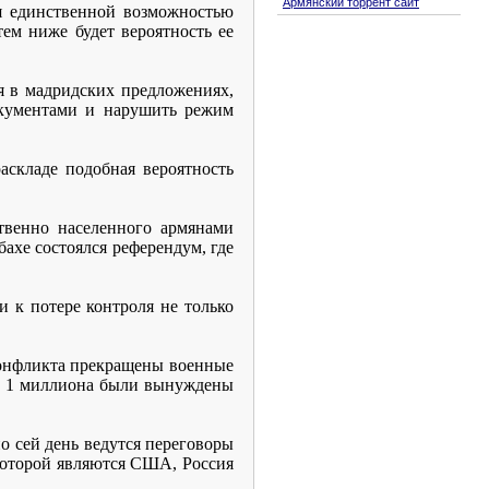
Армянский торрент сайт
ся единственной возможностью
тем ниже будет вероятность ее
я в мадридских предложениях,
окументами и нарушить режим
складе подобная вероятность
твенно населенного армянами
бахе состоялся референдум, где
 к потере контроля не только
 конфликта прекращены военные
оло 1 миллиона были вынуждены
о сей день ведутся переговоры
которой являются США, Россия