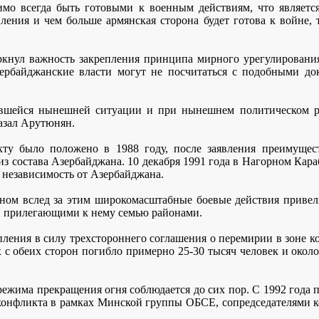
димо всегда быть готовыми к военным действиям, что являет
ения и чем больше армянская сторона будет готова к войне, 
ркнул важность закрепления принципа мирного урегулировани
азербайджанские власти могут не посчитаться с подобными д
вшейся нынешней ситуации и при нынешнем политическом ра
казал Арутюнян.
кту было положено в 1988 году, после заявления преимущес
з состава Азербайджана. 10 декабря 1991 года в Нагорном Кара
 независимость от Азербайджана.
м вслед за этим широкомасштабные боевые действия привели
и прилегающими к нему семью районами.
упления в силу трехстороннего соглашения о перемирии в зоне
ых с обеих сторон погибло примерно 25-30 тысяч человек и ок
ежима прекращения огня соблюдается до сих пор. С 1992 года п
онфликта в рамках Минской группы ОБСЕ, сопредседателями 