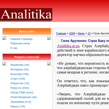
Меню сайта
Главная
»
2009
»
Июль
»
15
» Гагик Арутю
Главная страница
Гагик Арутюнян: Страх Баку 
Обратная связь
Analitika.at.ua
.
Страх Азербай
О нас
действий в зоне карабахского
директор научно-образователь
Разделы новостей
«Не думаю, что вероятность в
Аналитика
[166]
что азербайджанская сторона б
Интервью
[560]
самая мощная в регионе, несмо
Культура
[1586]
Спорт
[2558]
Он отметил, что, как показы
Общество
[763]
Азербайджан имел преимуществ
Новости
[30593]
Обзор СМИ
[36362]
«Уверен, что Азербайджан 
Политобозрение
[480]
сдерживающей силой для не в
Экономика
пошли по военному пути реше
[4719]
Наука
[1795]