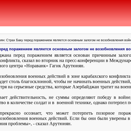
нян: Страх Баку перед поражением является основным залогом не возобновления вой
перед поражением является основным залогом не возобновления в
джана перед поражением является основан причинным залог
 конфликта, сказал во вторник на пресс-конференции в Междуна
ного центра «Нораванк» Гагик Арутюнян.
озобновления военных действий в зоне карабахского конфликта в
удет столь благосклонной, чтобы не начинать военных действий,
тря на серьезные средства, которые Азербайджан тратит на воен
вает действительность, не суммы определяют победу в войне, 
о в количестве солдат и в
военной технике, однако потерпел 
прекрасно осознает, что может потерпеть позорное пораж
озобновления военных действий. Если бы они были уверены в 
ния проблемы», - сказал Арутюнян.