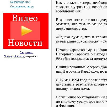
Как считает эксперт, необхо
Библиотека
[414]
снижения угрозы их возобновл
Сотрудничество
[3]
возобновления.
В данном контексте он подче
отметив, что тем не менее 
прекращения огня.
«Однако думаю, что в сложи
значительно сократилась», - с
Начало карабахскому конфли
Загрузка...
Нагорного Карабаха о выходе и
Погода
,
Новости
, загрузка...
99,89% высказались за полную
Инициированные Азербайджано
над Нагорным Карабахом, но 
С 12 мая 1994 года после вст
действия, в результате котор
покинуть свои дома.
Соглашение об установлении р
по мирному урегулированию к
и Франция.