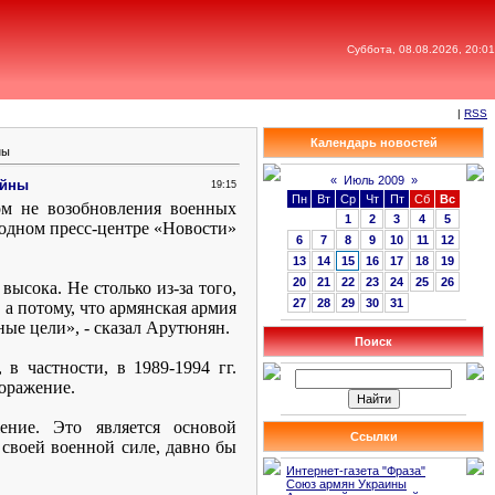
Суббота, 08.08.2026, 20:01
|
RSS
Календарь новостей
ны
«
Июль 2009
»
ойны
19:15
Пн
Вт
Ср
Чт
Пт
Сб
Вс
ом не возобновления военных
1
2
3
4
5
родном пресс-центре «Новости»
6
7
8
9
10
11
12
13
14
15
16
17
18
19
20
21
22
23
24
25
26
ысока. Не столько из-за того,
27
28
29
30
31
 а потому, что армянская армия
ные цели», - сказал Арутюнян.
Поиск
в частности, в 1989-1994 гг.
поражение.
ение. Это является основой
Ссылки
своей военной силе, давно бы
Интернет-газета "Фраза"
Союз армян Украины