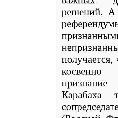
решений. А 
референ
призн
непризн
получается,
косвенн
признан
Карабаха т
сопредседа