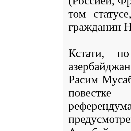
(Россией, Ф
том статус
гражданин Н
Кстати, п
азербайджа
Расим Мусаб
повестке
референ
предусмотр