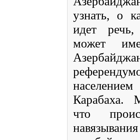
Азербайджа
узнать, о к
идет речь,
может име
Азерб
референдум
населени
Карабаха. 
что проис
навязыва