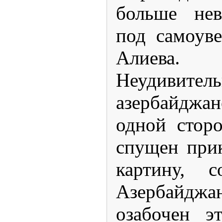
больше нев
под самоув
Алиева.
Неудивител
азербайджа
одной сторо
спущен прик
картину, с
Азербайд
озабочен э