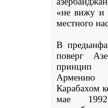
азербайджан
«не вижу и
местного на
В предынфа
поверг Азе
принцип
Армению
Карабахом к
мае 199