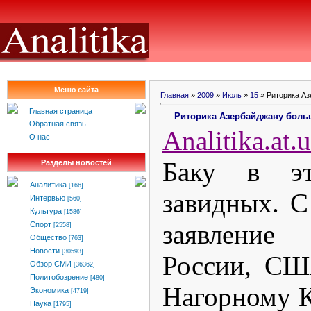
Меню сайта
Главная
»
2009
»
Июль
»
15
» Риторика Аз
Главная страница
Риторика Азербайджану боль
Обратная связь
Analitika
.
at
.
u
О нас
Баку в э
Разделы новостей
Аналитика
[166]
завидных. С
Интервью
[560]
Культура
[1586]
заявлени
Спорт
[2558]
Общество
[763]
Новости
[30593]
России, СШ
Обзор СМИ
[36362]
Политобозрение
[480]
Нагорному К
Экономика
[4719]
Наука
[1795]