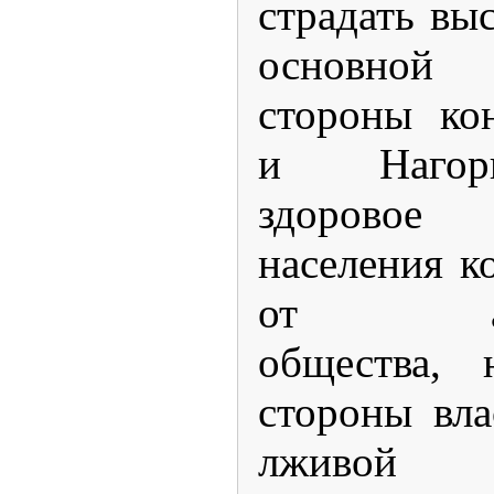
страдать вы
основной 
стороны ко
и Нагор
здорово
населения к
от азер
общества, 
стороны вл
лживой 