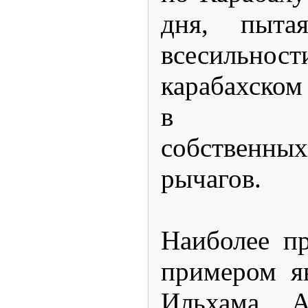
дня, пыта
всесильност
карабахском
в безг
собственн
рычагов.
Наиболее п
примером яв
Ильхама А