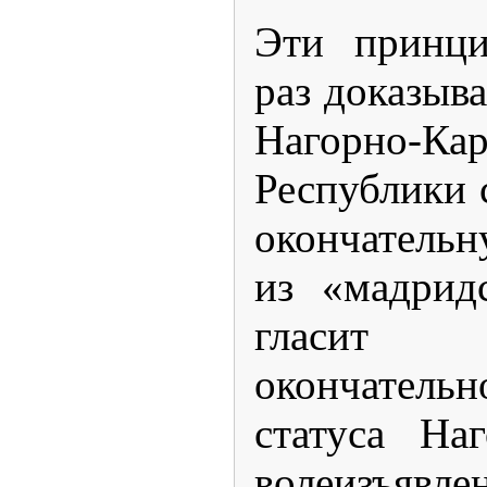
Эти принци
раз доказыва
Нагорно-Кар
Республики 
окончатель
из «мадрид
гласит
окончатель
статуса На
волеизъявл