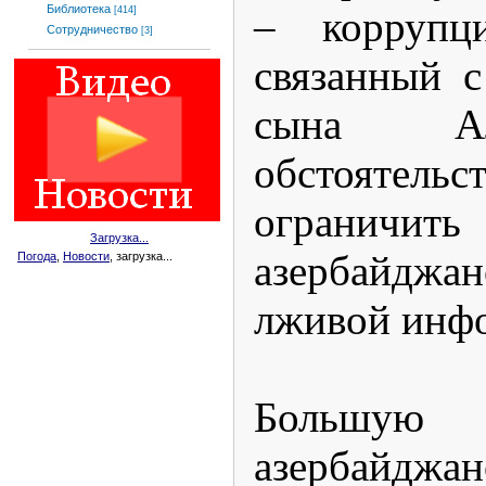
Библиотека
– коррупци
[414]
Сотрудничество
[3]
связанный 
сына Ал
обстоятель
ограничит
Загрузка...
азербайджан
Погода
,
Новости
, загрузка...
лживой инф
Большу
азербайджа