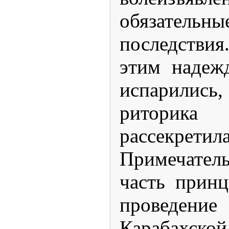
обязател
последстви
этим надеж
испарили
ритор
рассекретила
Примечател
часть принц
проведен
Карабахск