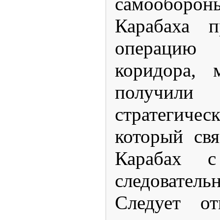
самообор
Карабаха п
операци
коридора, 
получи
стратегиче
который св
Карабах 
следовате
Следует от