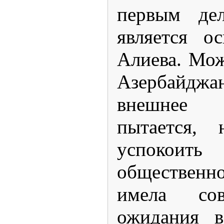
первым де
является о
Алиева. Мож
Азербайдж
внешнее 
пытается, 
успок
обществен
имела со
ожидания в