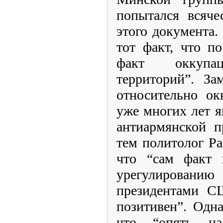
попытался всяче
этого документа.
тот факт, что п
факт оккупац
территорий”. За
относительно ок
уже многих лет я
антиармянской п
тем политолог Ра
что “сам факт 
урегулированию 
президентами С
позитивен”. Одна
что “опять н