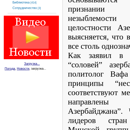
Библиотека
[414]
признании ст
Сотрудничество
[3]
незыблемост
целостности Азе
выясняется, что 
все столь однозна
Как заявил в 
“соловей” азерб
Загрузка...
Погода
,
Новости
, загрузка...
политолог Вафа
принципы “не
соответствуют м
направлены
Азербайджана”. 
лидеров стра
Минской групп