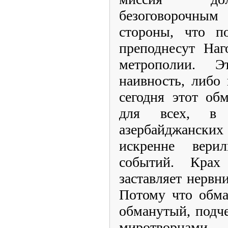
безоговорочным
стороны, что п
преподнесут На
метрополии. Э
наивность, либо
сегодня этот об
для всех, в
азербайджанск
искренне вери
событий. Кра
заставляет нервн
Потому что обм
обманутый, подче
миротворцам