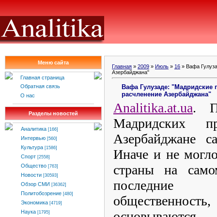
Меню сайта
Главная
»
2009
»
Июль
»
16
» Вафа Гулуза
Азербайджана"
Главная страница
Вафа Гулузаде: "Мадридские
Обратная связь
расчленение Азербайджана"
О нас
Analitika
.
at
.
ua
. П
Разделы новостей
Мадридских п
Аналитика
[166]
Азербайджане с
Интервью
[560]
Культура
[1586]
Иначе и не могло
Спорт
[2558]
страны на само
Общество
[763]
Новости
[30593]
последние
Обзор СМИ
[36362]
Политобозрение
[480]
общественност
Экономика
[4719]
основываются
Наука
[1795]