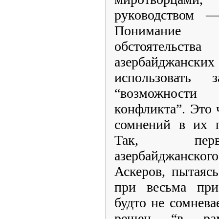
руководством —
Понимание э
обстоятель
азербайджански
использовать 
“возможности
конфликта”. Это 
сомнений в их п
Так, перв
азербайджанско
Аскеров, пытаяс
при весьма прис
будто не сомнева
решен “в рам