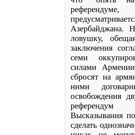
референду
предусматрив
Азербайджана. Н
ловушку, обеща
заключения согл
семи оккупиро
силами Армении
сбросят на армя
ними договар
освобождения дв
референдум 
Высказывания по
сделать однозна
никак не могу