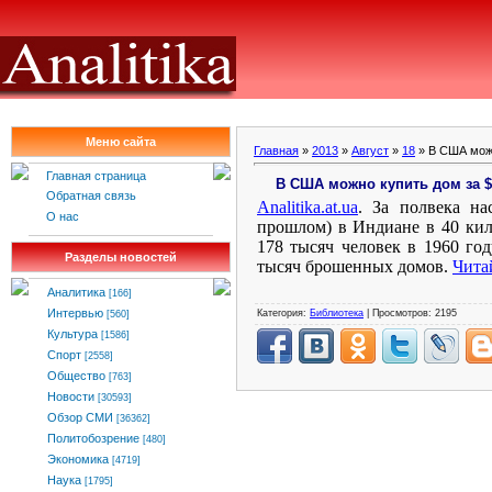
Меню сайта
Главная
»
2013
»
Август
»
18
» В США можн
Главная страница
В США можно купить дом за $
Обратная связь
Analitika
.
at
.
ua
. За полвека на
О нас
прошлом) в Индиане в 40 кил
178 тысяч человек в 1960 год
Разделы новостей
тысяч брошенных домов.
Чита
Аналитика
[166]
Интервью
Категория:
Библиотека
| Просмотров: 2195
[560]
Культура
[1586]
Спорт
[2558]
Общество
[763]
Новости
[30593]
Обзор СМИ
[36362]
Политобозрение
[480]
Экономика
[4719]
Наука
[1795]