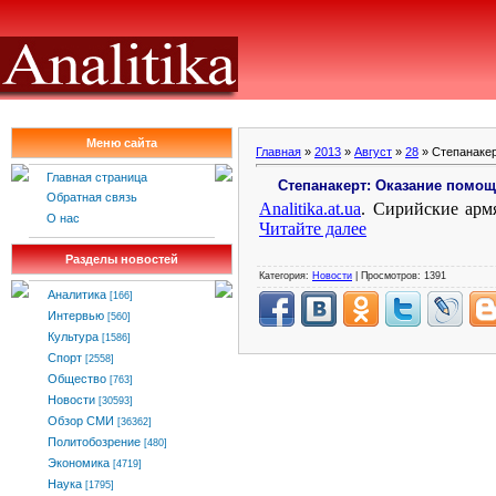
Меню сайта
Главная
»
2013
»
Август
»
28
» Степанакер
Главная страница
Степанакерт: Оказание помо
Обратная связь
Analitika.at.ua
.
Сирийские арм
О нас
Читайте далее
Разделы новостей
Категория:
Новости
| Просмотров: 1391
Аналитика
[166]
Интервью
[560]
Культура
[1586]
Спорт
[2558]
Общество
[763]
Новости
[30593]
Обзор СМИ
[36362]
Политобозрение
[480]
Экономика
[4719]
Наука
[1795]