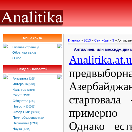
Меню сайта
Главная
»
2013
»
Сентябрь
»
3
» Антиалие
Главная страница
Антиалиев, или мессидж дикт
Обратная связь
Analitika
.
at
.
u
О нас
предвыбор
Разделы новостей
Аналитика
[166]
Азербайд
Интервью
[560]
Культура
[1586]
стартовала
Спорт
[2558]
Общество
[763]
Новости
[30593]
примерно
Обзор СМИ
[36362]
Политобозрение
[480]
Однако ест
Экономика
[4719]
Наука
[1795]