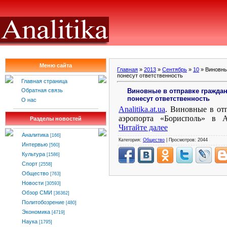
Меню сайта
Главная
»
2013
»
Сентябрь
»
10
» Виновны
понесут ответственность
Главная страница
Виновные в отправке граждан
Обратная связь
понесут ответственность
О нас
Analitika
.
at
.
ua
. Виновные в от
аэропорта «Борисполь» в А
Разделы новостей
Читайте далее
Аналитика
[166]
Категория:
Общество
| Просмотров: 2044
Интервью
[560]
Культура
[1586]
Спорт
[2558]
Общество
[763]
Новости
[30593]
Обзор СМИ
[36362]
Политобозрение
[480]
Экономика
[4719]
Наука
[1795]