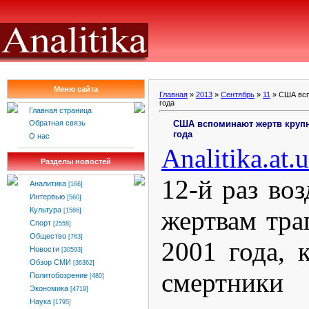
Меню сайта
Главная
»
2013
»
Сентябрь
»
11
» США всп
года
Главная страница
США вспоминают жертв крупне
Обратная связь
года
О нас
Analitika.at.
Разделы новостей
12-й раз во
Аналитика
[166]
Интервью
[560]
жертвам тра
Культура
[1586]
Спорт
[2558]
Общество
[763]
2001 года, 
Новости
[30593]
Обзор СМИ
[36362]
смертни
Политобозрение
[480]
Экономика
[4719]
Наука
[1795]