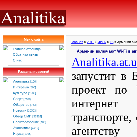
Меню сайта
Главная
»
2011
»
Июнь
»
16
» Армении вкл
Главная страница
Армении включают Wi-Fi в ав
Обратная связь
Analitika
.
at
.
u
О нас
запустит в 
Разделы новостей
Аналитика
[166]
проект по 
Интервью
[560]
Культура
[1586]
интернет
Спорт
[2558]
Общество
[763]
Новости
[30593]
транспорте,
Обзор СМИ
[36362]
Политобозрение
[480]
агентс
Экономика
[4719]
Наука
[1795]