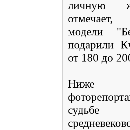
личную ж
отмечает,
модели "Бе
подарили Кч
от 180 до 20
Ниже п
фоторепорт
судьбе ве
средневеков