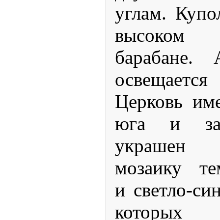
углам. Купо
высоком ц
барабане. 
освещается
Церковь име
юга и зап
украшен 
мозаику те
и светло-си
которы