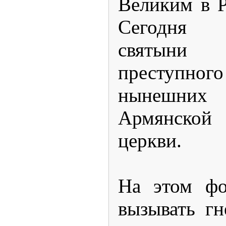
Великим в 
Сегодня 
святыни 
преступно
нынешни
Армянской
церкви.
На этом фо
вызывать гн