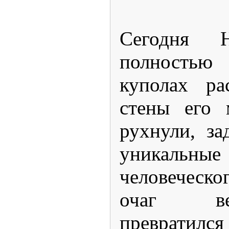
Сегодня Н
полностью
куполах ра
стены его 
рухнули, за
уникальные
человеческо
очаг ве
превратил