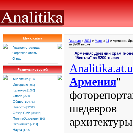
Меню сайта
Главная
»
2011
»
Март
»
11
» Армения: Дре
за $200 тысяч
Главная страница
Армения: Древний храм гибне
Обратная связь
"Бентли" за $200 тысяч
О нас
Analitika
.
at
.
u
Разделы новостей
Армения
'
Аналитика
[166]
Интервью
[560]
фоторепор
Культура
[1586]
Спорт
[2558]
Общество
[763]
шедевро
Новости
[30593]
Обзор СМИ
[36362]
архитекту
Политобозрение
[480]
Экономика
[4719]
Наука
[1795]