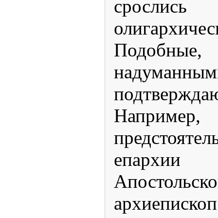
срослись
олигархиче
Подобны
надуман
подтвержд
Например,
предстоят
епархии
Апостол
архиеписко