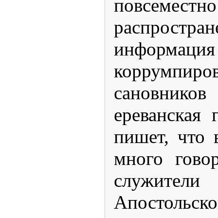
повсеместно
распростран
инфор
коррумпиро
сановников
ереванская 
пишет, что 
много гово
служите
Апостол