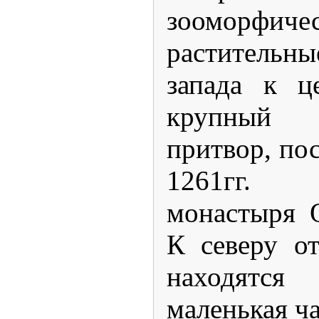
зоомор
растительн
запада к ц
крупный 
притвор, по
1261гг.
монастыря 
К северу о
находятс
маленькая ча