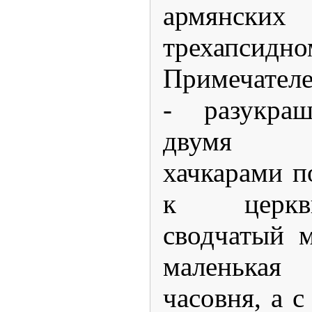
армянски
трехапс
Примечател
- разукра
двумя в
хачкарами п
к церкв
сводчатый м
маленька
часовня, а с