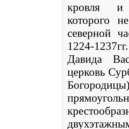
кровля и
которого н
северной ч
1224-1237
Давида Вас
церковь Сур
Богород
прямоуголь
крестообра
двухэтажны