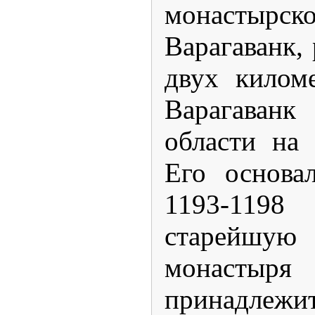
монастырско
Варагаванк,
двух килом
Варагава
области на 
Его основа
1193-1198
старейш
монастыря 
принадлежи