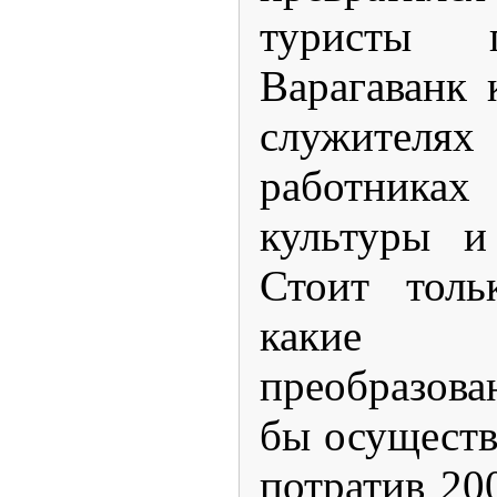
туристы 
Варагаванк 
служите
работника
культуры и
Стоит толь
какие ж
преобразов
бы осуществ
потратив 20