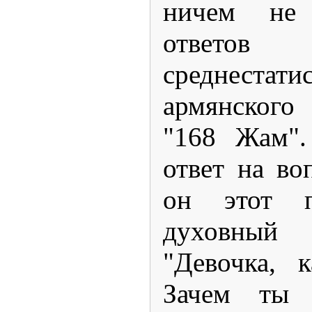
ничем не 
ответов
среднестати
армянского
"168 Жам".
ответ на во
он этот п
духовный п
"Девочка, 
Зачем ты