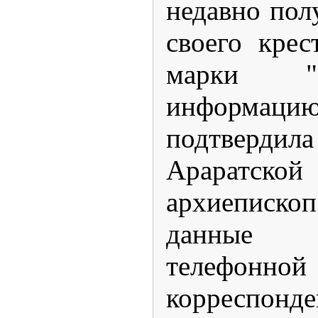
недавно пол
своего крес
марки "
информа
подтвердил
Араратск
архиеписко
данные 
телефон
корреспон