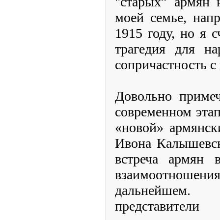
"старых” армян 
моей семье, нап
1915 году, но я 
трагедия для на
сопричастность с 
Довольно примеч
современном эта
«новой» армянск
Ивона Калышевск
встреча армян 
взаимоотноше
дальнейшем.
представител