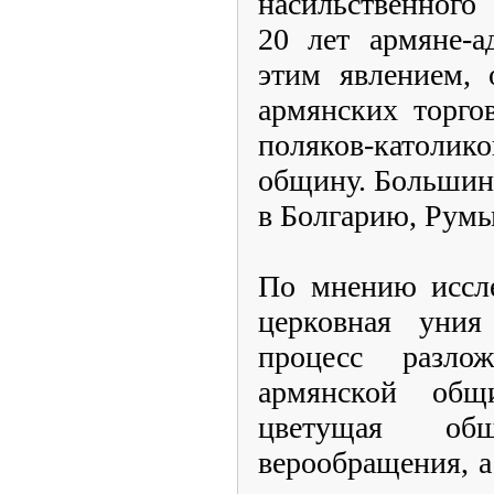
насильственного
20 лет армяне-
этим явлением, 
армянских торго
поляков-католик
общину. Большин
в Болгарию, Рум
По мнению иссле
церковная уния
процесс разло
армянской об
цветущая об
верообращения, а