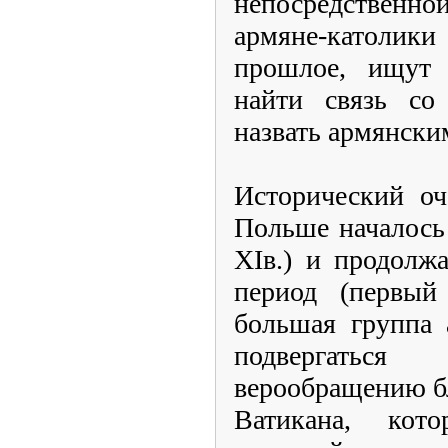
непосредственно
армяне-католи
прошлое, ищут 
найти связь со
назвать армянски
Исторический оч
Польше началось 
XIв.) и продолж
период (первый 
большая группа 
подвергатьс
верообращению б
Ватикана, кот