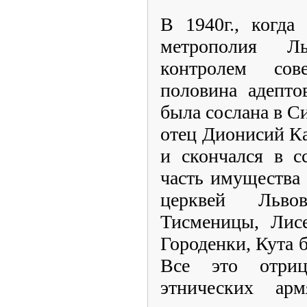
В 1940г., когда
метрополия Л
контролем сов
половина адепто
была сослана в Си
отец Дионисий Ка
и скончался в с
часть имущества
церквей Львов
Тисменицы, Лисе
Городенки, Кута 
Все это отриц
этнических арм