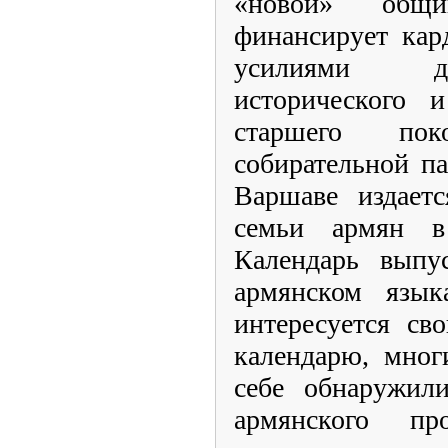
«новой» общ
финансирует кар
усилиями дл
исторического и
старшего по
собирательной п
Варшаве издаетс
семьи армян в
Календарь выпу
армянском языка
интересуется св
календарю, мног
себе обнаружил
армянского пр