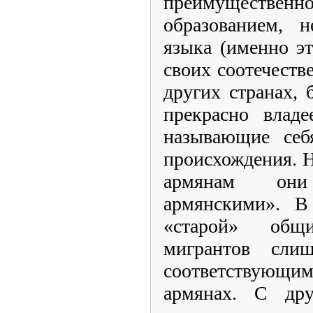
преимуществе
образованием, 
языка (именно э
своих соотечест
других странах,
прекрасно владе
называющие себ
происхождения. 
армянам они
армянскими». В
«старой» общ
мигрантов сли
соответствующим
армянах. С дру