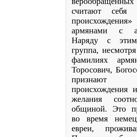
верообращенн
считают себя 
происхождени
армянами с а
Наряду с этим
группа, несмотр
фамилиях армян
Торосович, Богос
признают с
происхождения и
желания соотн
общиной. Это п
во время немец
евреи, прожив