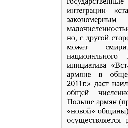
государственны
интеграции «с
закономерны
малочисленност
но, с другой сто
может смири
национального 
инициатива «Вст
армяне в обще
2011г.» даст наи
общей числен
Польше армян (пр
«новой» общины)
осуществляется 