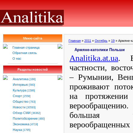
Меню сайта
Главная
»
2011
»
Октябрь
»
19
» Армяне-к
Главная страница
Армяне-католики Польши
Обратная связь
Analitika
.
at
.
ua
. 
О нас
частности, восто
Разделы новостей
– Румынии, Венг
Аналитика
[166]
проживают поток
Интервью
[560]
Культура
[1586]
на протяжении 
Спорт
[2558]
Общество
[763]
верообращению
Новости
[30593]
большая ч
Обзор СМИ
[36362]
Политобозрение
[480]
верообращенных
Экономика
[4719]
Наука
[1795]