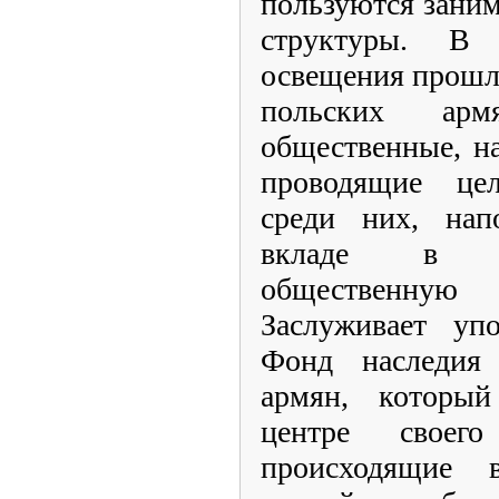
пользуются зани
структуры. В
освещения прошл
польских армя
общественные, н
проводящие цел
среди них, на
вкладе в г
общественн
Заслуживает упо
Фонд наследия
армян, которы
центре своег
происходящие