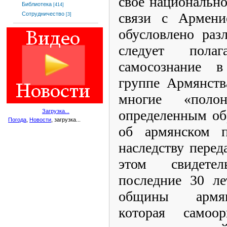
свое национально
Библиотека
[414]
связи с Армени
Сотрудничество
[3]
обусловлено раз
следует пола
самосознание в
группе Армянств
многие «полон
определенным об
Загрузка...
Погода
,
Новости
, загрузка...
об армянском п
наследству перед
этом свидете
последние 30 ле
общины армян
которая самоо