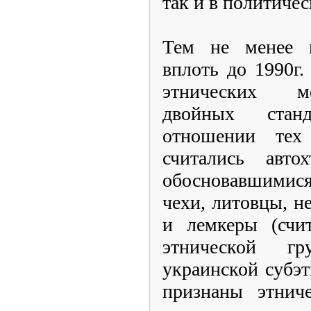
так и в политиче
Тем не менее п
вплоть до 1990г
этнических м
двойных стан
отношении тех
считались авто
обосновавшимис
чехи, литовцы, н
и лемкеры (счи
этнической г
украинской субэ
признаны этнич