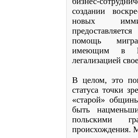
бизнес-сотрудн
создании воскр
новых иммиг
предоставляет
помощь мигр
имеющим в П
легализацией сво
В целом, это по
статуса точки зр
«старой» общины
быть нацменьши
польскими гр
происхождения. 