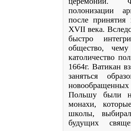
церемоний. Ф
полонизации ар
после принятия к
XVII века. Вслед
быстро интегр
общество, чему
католичество пол
1664г. Ватикан вз
заняться образ
новообращенных 
Польшу были на
монахи, которы
школы, выбира
будущих свяще