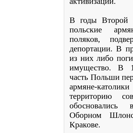
активизации.
В годы Второй 
польские армя
поляков, подве
депортации. В п
из них либо поги
имущество. В 19
часть Польши пе
армяне-катол
территорию с
обосновались 
Оборном Шлонск
Кракове.