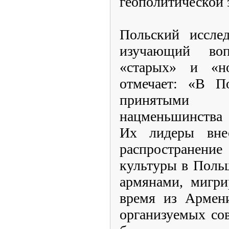
геополитической 
Польский исслед
изучающий воп
«старых» и «н
отмечает: «В П
принятыми к
нацменьшинства 
Их лидеры вне
распространени
культуры в Поль
армянами, мигри
время из Армени
организуемых со