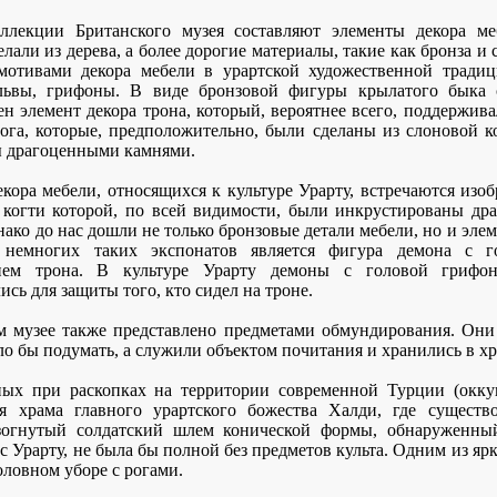
ллекции Британского музея составляют элементы декора м
али из дерева, а более дорогие материалы, такие как бронза и 
отивами декора мебели в урартской художественной тради
львы, грифоны. В виде бронзовой фигуры крылатого быка 
 элемент декора трона, который, вероятнее всего, поддержива
ога, которые, предположительно, были сделаны из слоновой ко
ы драгоценными камнями.
екора мебели, относящихся к культуре Урарту, встречаются изоб
и когти которой, по всей видимости, были инкрустированы д
ако до нас дошли не только бронзовые детали мебели, но и эле
немногих таких экспонатов является фигура демона с г
нием трона. В культуре Урарту демоны с головой грифон
сь для защиты того, кто сидел на троне.
м музее также представлено предметами обмундирования. Они 
о бы подумать, а служили объектом почитания и хранились в хр
ных при раскопках на территории современной Турции (окку
ля храма главного урартского божества Халди, где существ
огнутый солдатский шлем конической формы, обнаруженный
 с Урарту, не была бы полной без предметов культа. Одним из я
оловном уборе с рогами.