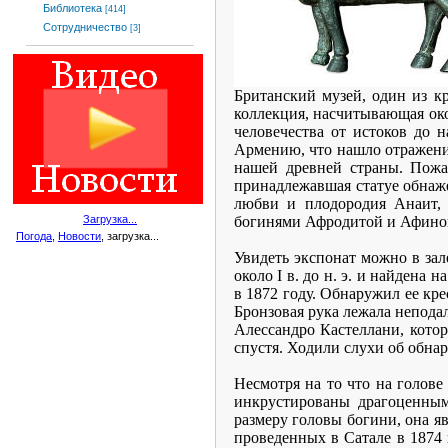
Библиотека
[414]
Сотрудничество
[3]
Британский музей, один из к
коллекция, насчитывающая око
человечества от истоков до 
Армению, что нашло отражени
нашей древней страны. Пожал
принадлежавшая статуе обнаж
любви и плодородия Анаит, 
богинями Афродитой и Афино
Загрузка...
Погода
,
Новости
, загрузка...
Увидеть экспонат можно в за
около I в. до н. э. и найдена
в 1872 году. Обнаружил ее кре
Бронзовая рука лежала непода
Алессандро Кастеллани, котор
спустя. Ходили слухи об обна
Несмотря на то что на голове
инкрустированы драгоценным
размеру головы богини, она яв
проведенных в Сатале в 1874 