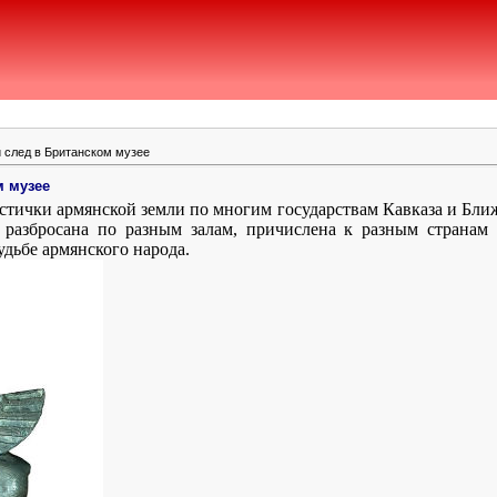
 след в Британском музее
м музее
астички армянской земли по многим государствам Кавказа и Ближ
 разбросана по разным залам, причислена к разным странам
удьбе армянского народа.