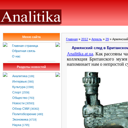
Меню сайта
Главная
»
2012
»
Апрель
»
29
» Армянский
Главная страница
Армянский след в Британско
Обратная связь
Analitika
.
at
.
ua
. Как рассеяны ч
О нас
коллекция Британского музея
напоминает нам о непростой с
Разделы новостей
Аналитика
[166]
Интервью
[560]
Культура
[1586]
Спорт
[2558]
Общество
[763]
Новости
[30593]
Обзор СМИ
[36362]
Политобозрение
[480]
Экономика
[4719]
Наука
[1795]