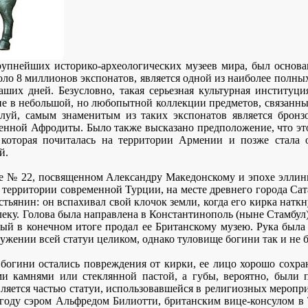
рупнейших историко-археологических музеев мира, был основан
ло 8 миллионов экспонатов, является одной из наиболее полны
наших дней. Безусловно, такая серьезная культурная институц
е в небольшой, но любопытной коллекции предметов, связанны
уй, самым знаменитым из таких экспонатов является бронзо
енной Афродиты. Было также высказано предположение, что эт
которая почиталась на территории Армении и позже стала о
й.
ле № 22, посвященном Александру Македонскому и эпохе эллини
 на территории современной Турции, на месте древнего города С
стьянин: он вспахивал свой клочок земли, когда его кирка наткн
леку. Голова была направлена в Константинополь (ныне Стамбул)
ый в конечном итоге продал ее Британскому музею. Рука была
ружении всей статуи целиком, однако туловище богини так и не 
 богини остались повреждения от кирки, ее лицо хорошо сохра
и камнями или стеклянной пастой, а губы, вероятно, были 
ляется частью статуи, использовавшейся в религиозных меропри
году сэром Альфредом Билиотти, британским вице-консулом в 