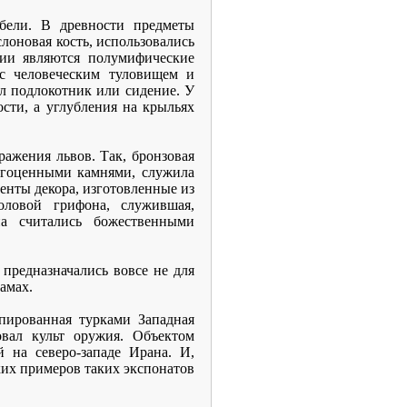
ебели. В древности предметы
слоновая кость, использовались
ции являются полумифические
с человеческим туловищем и
л подлокотник или сидение. У
сти, а углубления на крыльях
ражения львов. Так, бронзовая
рагоценными камнями, служила
менты декора, изготовленные из
оловой грифона, служившая,
а считались божественными
предназначались вовсе не для
амах.
пированная турками Западная
овал культ оружия. Объектом
 на северо-западе Ирана. И,
рких примеров таких экспонатов