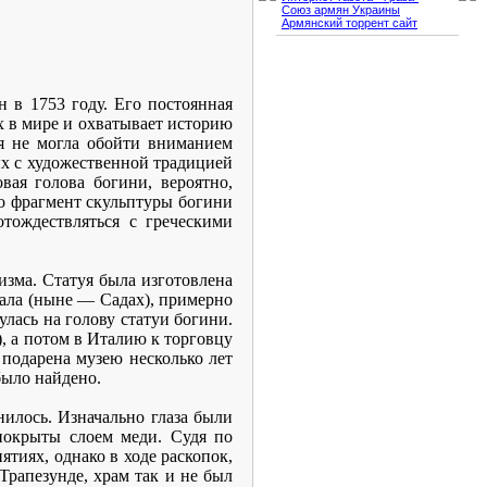
Союз армян Украины
Армянский торрент сайт
 в 1753 году. Его постоянная
х в мире и охватывает историю
ия не могла обойти вниманием
х с художественной традицией
вая голова богини, вероятно,
о фрагмент скульптуры богини
тождествляться с греческими
зма. Статуя была изготовлена
атала (ныне — Садах), примерно
улась на голову статуи богини.
, а потом в Италию к торговцу
 подарена музею несколько лет
было найдено.
нилось. Изначально глаза были
покрыты слоем меди. Судя по
ятиях, однако в ходе раскопок,
Трапезунде, храм так и не был