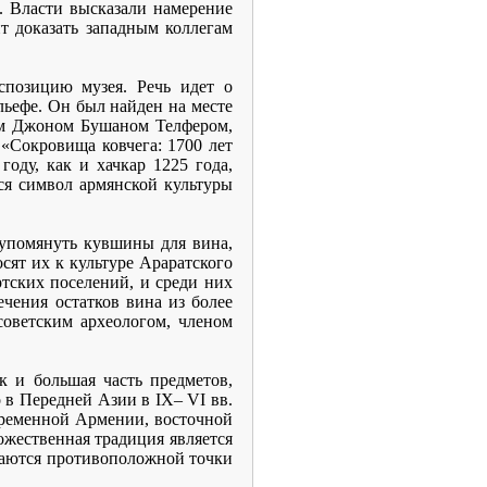
. Власти высказали намерение
т доказать западным коллегам
спозицию музея. Речь идет о
льефе. Он был найден на месте
ом Джоном Бушаном Телфером,
«Сокровища ковчега: 1700 лет
году, как и хачкар 1225 года,
ся символ армянской культуры
 упомянуть кувшины для вина,
сят их к культуре Араратского
ртских поселений, и среди них
ечения остатков вина из более
оветским археологом, членом
 и большая часть предметов,
 в Передней Азии в IX– VI вв.
овременной Армении, восточной
ожественная традиция является
ваются противоположной точки