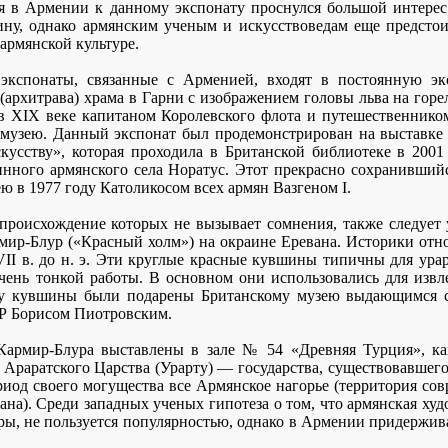
я в Армении к данному экспонату проснулся большой интерес
ину, однако армянским ученым и искусствоведам еще предстои
армянской культуре.
 экспонаты, связанные с Арменией, входят в постоянную эк
 (архитрава) храма в Гарни с изображением головы льва на горе
 в XIX веке капитаном Королевского флота и путешественник
музею. Данный экспонат был продемонстрирован на выставке 
усству», которая проходила в Британской библиотеке в 2001 
нного армянского села Норатус. Этот прекрасно сохранивший
ю в 1977 году Католикосом всех армян Вазгеном I.
 происхождение которых не вызывает сомнения, также следует
ир-Блур («Красный холм») на окраине Еревана. Историки отно
VII в. до н. э. Эти круглые красные кувшины типичны для ура
чень тонкой работы. В основном они использовались для извл
ду кувшины были подарены Британскому музею выдающимся с
Р Борисом Пиотровским.
Кармир-Блура выставлены в зале № 54 «Древняя Турция», как
у Араратского Царства (Урарту) — государства, существовавшего
ериод своего могущества все Армянское нагорье (территория с
ана). Среди западных ученых гипотеза о том, что армянская худ
уры, не пользуется популярностью, однако в Армении придержи