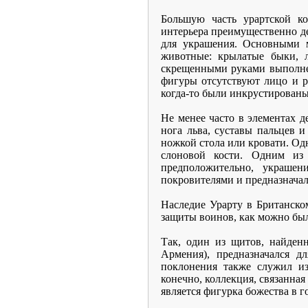
Большую часть урартской ко
интерьера преимущественно дел
для украшения. Основными м
животные: крылатые быки, 
скрещенными руками выполнен
фигуры отсутствуют лицо и р
когда-то были инкрустирован
Не менее часто в элементах д
нога льва, суставы пальцев 
ножкой стола или кровати. Одн
слоновой кости. Одним из 
предположительно, украше
покровителями и предназначали
Наследие Урарту в Британско
защиты воинов, как можно был
Так, один из щитов, найден
Армения), предназначался д
поклонения также служил из
конечно, коллекция, связанная
является фигурка божества в г