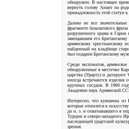
обнаружен. В настоящее врем
вернуть голову Анаит на род
принадлежность этой статуи к 
Далеко не все значительные
фрагменте базальтового фриза
разрушенного храма в Гарни
завещавшим его Британскому 
армянскому христианскому иск
найденный на кладбище стари
был подарен Британскому музе
Среди экспонатов, армянское
обнаруженные в местечке Карм
царства (Урарту) и датируют 
иногда встречаются изделия о
крупных сосудов. В 1960 го
Академии наук Армянской СС
Интересно, что кувшины из 
которые относятся к искусств
до н. э. и охватывавшего в п
Турции и северо-западного Ир
наследницей урартской культ
зрения.