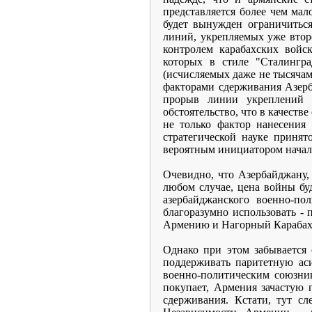
представляется более чем ма
будет вынужден ограничить
линий, укрепляемых уже втор
контролем карабахских вой
которых в стиле "Сталингр
(исчисляемых даже не тысячам
факторами сдерживания Азерба
прорыв линии укреплений н
обстоятельство, что в качест
не только фактор нанесения
стратегической науке принят
вероятным инициатором начал
Очевидно, что Азербайджану,
любом случае, цена войны буд
азербайджанского военно-по
благоразумно использовать -
Армению и Нагорный Карабах
Однако при этом забывается 
поддерживать паритетную ас
военно-политическим союзник
покупает, Армения зачастую 
сдерживания. Кстати, тут сл