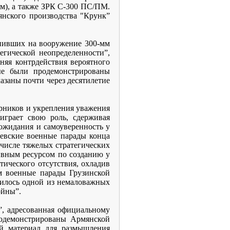
км), а также ЗРК С-300 ПС/ПМ.
янского производства "Крунк”
упивших на вооружение 300-мм
гической неопределенности”,
няя контрдействия вероятного
ые были продемонстрированы
азаны почти через десятилетие
ерников и укрепления уважения
играет свою роль, сдерживая
 ожидания и самоуверенность у
щевские военные парады конца
 числе тяжелых стратегических
ивным ресурсом по созданию у
тического отсутствия, охладив
ом военные парады Грузинской
вилось одной из немаловажных
ойны”.
”, адресованная официальному
одемонстрированы Армянской
ый материал для размышления