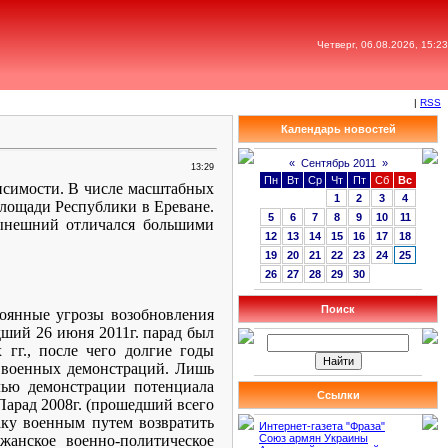
Четверг, 06.08.2026, 15:23
|
RSS
Календарь новостей
«
Сентябрь 2011
»
13:29
Пн
Вт
Ср
Чт
Пт
Сб
Вс
висимости. В числе масштабных
1
2
3
4
лощади Республики в Ереване.
5
6
7
8
9
10
11
нынешний отличался большими
12
13
14
15
16
17
18
19
20
21
22
23
24
25
26
27
28
29
30
Поиск
тоянные угрозы возобновления
ший 26 июня 2011г. парад был
 гг., после чего долгие годы
 военных демонстраций. Лишь
елью демонстрации потенциала
Ссылки
Парад 2008г. (прошедший всего
аку военным путем возвратить
Интернет-газета "Фраза"
жанское военно-политическое
Союз армян Украины