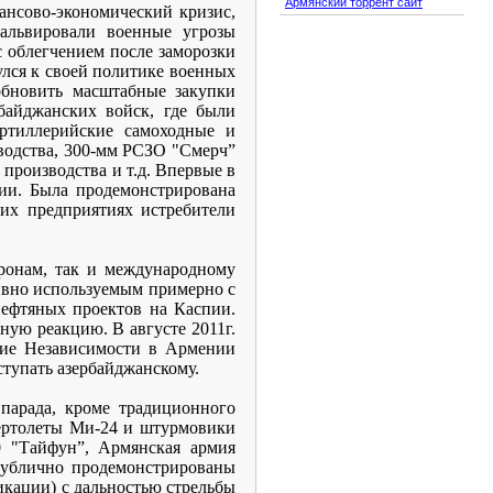
Армянский торрент сайт
ансово-экономический кризис,
альвировали военные угрозы
с облегчением после заморозки
улся к своей политике военных
обновить масштабные закупки
байджанских войск, где были
ртиллерийские самоходные и
водства, 300-мм РСЗО "Смерч”
производства и т.д. Впервые в
ии. Была продемонстрирована
ких предприятиях истребители
ронам, так и международному
тивно используемым примерно с
нефтяных проектов на Каспии.
ную реакцию. В августе 2011г.
тие Независимости в Армении
ступать азербайджанскому.
парада, кроме традиционного
вертолеты Ми-24 и штурмовики
 "Тайфун”, Армянская армия
публично продемонстрированы
икации) с дальностью стрельбы