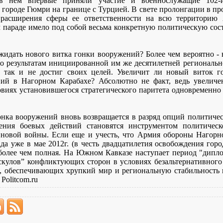
в нем впервые приняли участие и военнослужащие 102-й
городе Гюмри на границе с Турцией. В свете пролонгации в п
 расширения сферы ее ответственности на всю территорию 
 параде имело под собой весьма конкретную политическую со
жидать нового витка гонки вооружений? Более чем вероятно - 
 по результатам инициированной им же десятилетней региональ
 так и не достиг своих целей. Увеличит ли новый виток г
вий в Нагорном Карабахе? Абсолютно не факт, ведь увеличе
виях установившегося стратегического паритета одновременно
гонка вооружений вновь возвращается в разряд опций политическ
ения боевых действий становятся инструментом политическ
новой войны. Если еще и учесть, что Армия обороны Нагорн
ада уже в мае 2012г. (в честь двадцатилетия освобождения г
более чем полная. На Южном Кавказе наступает период "дипло
кулов” конфликтующих сторон в условиях безальтернативного 
а, обеспечивающих хрупкий мир и региональную стабильность
Politcom.ru