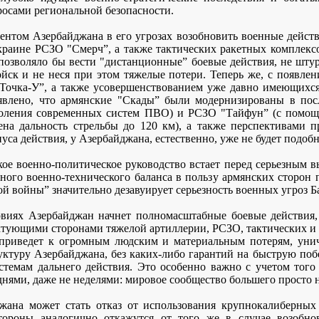
осами региональной безопасности.
нтом Азербайджана в его угрозах возобновить военные действ
раине РСЗО "Смерч”, а также тактических ракетных комплекс
у, позволяло бы вести "дистанционные” боевые действия, не ш
йск и не неся при этом тяжелые потери. Теперь же, с появле
очка-У”, а также усовершенствованием уже давно имеющихся
ъявлено, что армянские "Скады” были модернизированы в пос
оления современных систем ПВО) и РСЗО "Тайфун” (с помощ
ена дальность стрельбы до 120 км), а также перспективами 
уса действия, у Азербайджана, естественно, уже не будет подоб
ое военно-политическое руководство встает перед серьезным 
нного военно-технического баланса в пользу армянских сторон
й войны” значительно дезавуирует серьезность военных угроз Ба
виях Азербайджан начнет полномасштабные боевые действия,
тующими сторонами тяжелой артиллерии, РСЗО, тактических и о
о приведет к огромным людским и материальным потерям, уни
туру Азербайджана, без каких-либо гарантий на быструю побе
стемам дальнего действия. Это особенно важно с учетом того 
днями, даже не неделями: мировое сообщество большего просто н
жана может стать отказ от использования крупнокалиберных
тороны аналогично откажутся от того же в случае возобно