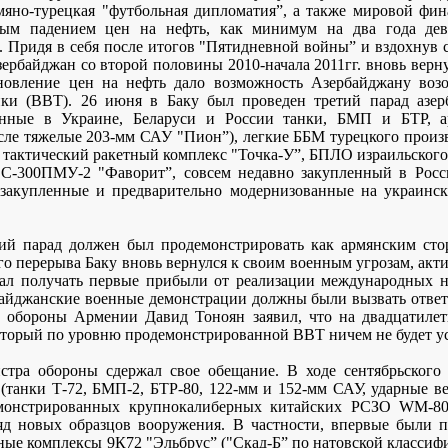
мяно-турецкая "футбольная дипломатия”, а также мировой фин
ным падением цен на нефть, как минимум на два года дев
. Придя в себя после итогов "Пятидневной войны” и вздохнув 
зербайджан со второй половины 2010-начала 2011гг. вновь верн
тановление цен на нефть дало возможность Азербайджану воз
ки (ВВТ). 26 июня в Баку был проведен третий парад азер
енные в Украине, Беларуси и России танки, БМП и БТР, а
исле тяжелые 203-мм САУ "Пион”), легкие ББМ турецкого произ
тактический ракетный комплекс "Точка-У”, БПЛО израильского 
 С-300ПМУ-2 "Фаворит”, совсем недавно закупленный в Росс
 закупленные и предварительно модернизованные на украинс
кий парад должен был продемонстрировать как армянским сто
ого перерыва Баку вновь вернулся к своим военным угрозам, ак
стал получать первые прибыли от реализации международных 
байджанские военные демонстрации должны были вызвать ответ
а обороны Армении Давид Тоноян заявил, что на двадцатиле
который по уровню продемонстрированной ВВТ ничем не будет у
стра обороны сдержал свое обещание. В ходе сентябрьского 
 (танки Т-72, БМП-2, БТР-80, 122-мм и 152-мм САУ, ударные 
демонстрированных крупнокалиберных китайских РСЗО WM-80
яд новых образцов вооружения. В частности, впервые были 
ные комплексы 9К72 "Эльбрус” ("Скад-Б” по натовской классиф