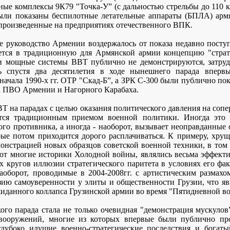
тные комплексы 9К79 "Точка-У” (с дальностью стрельбы до 110 
ыли показаны беспилотные летательные аппараты (БПЛА) арм
 произведенные на предприятиях отечественного ВПК.
е руководство Армении воздержалось от показа недавно пост
ется в традиционную для Армянской армии концепцию "страте
и мощные системы ВВТ публично не демонстрируются, затруд
ь спустя два десятилетия в ходе нынешнего парада вперв
начала 1990-х гг. ОТР "Скад-Б”, а ЗРК С-300 были публично пок
ка ПВО Армении и Нагорного Карабаха.
 на парадах с целью оказания политического давления на соп
тся традиционным приемом военной политики. Иногда это 
го противника, а иногда - наоборот, вызывает неоправданные
орые потом приходится дорого расплачиваться. К примеру, хру
емонстрацией новых образцов советской военной техники, в том
ют многие историки Холодной войны, являлись весьма эффект
 кругов иллюзии стратегического паритета в условиях его фак
аоборот, проводимые в 2004-2008гг. с артистическим размах
ию самоуверенности у элиты и общественности Грузии, что я
иданного коллапса Грузинской армии во время "Пятидневной в
ого парада стала не только очевидная "демонстрация мускулов
 вооружений, многие из которых впервые были публично пр
глубоко идущие военно-стратегические последствия и богат