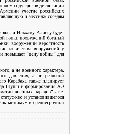
 российской военной базы,
рошлом году сроков дислокации
Армении участие российских
ставляющую и мессидж соседям
вряд ли Ильхаму Алиеву будет
ной гонки вооружений богатый
онки вооружений вероятность
ние количества вооружений у
 и повышает "цену войны” для
ого, а не военного характера,
ого давления, а не реальной
ого Карабаха также планирует
орода Шуши и формирования АО
матии военных парадов” - т.е.
статус-кво и установившегося
 как минимум в среднесрочной