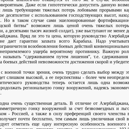
ловероятным. Даже если гипотетически допустить данную возмо
ся лишь требующими тяжелых потерь лобовыми прорывами ка
ое десятилетие с использованием господствующих высот, нах
ск. Но в таком случае сами эшелонированные фортификацио
адской битвы” возможен лишь ценой очень тяжелых потерь
и, а десятками тысяч жизней солдат), уже выступают не мене
йджана. Вряд ли это та цена, которую руководство Азербайдж
е дает гарантии захвата всего Карабаха. Надо учитыват
ве ограничителя возобновления боевых действий конвенционально
 неприемлемого ущерба вероятному противнику. Важную роль
о называть "сдерживанием путем лишения”, т.е. сдерживани
а боевых действий невозможности достижения скорой и убедите
 с военной точки зрения, очень трудно сделать выбор между э
ет слишком высокой, а ее перспективы - более чем неопредел
литического руководства теперь остается лишь одна возмож
 продолжать региональную гонку вооружений, надеясь экономи
.
одна очень существенная деталь. В отличие от Азербайджан
имметричную гонку вооружений за счет безвозмездных и льг
ом - Россией, а также в силу преференций своего членства
получает почти бесплатно, тем самым лишь увеличивая свой 
едует отметить еще одну интересную особенность военного 