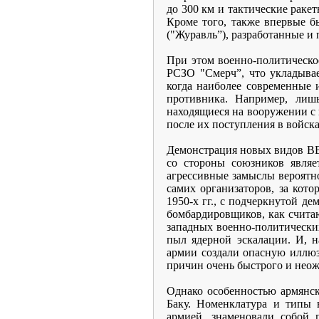
до 300 км и тактические раке
Кроме того, также впервые б
("Журавль”), разработанные и
При этом военно-политическо
РСЗО "Смерч”, что укладыва
когда наиболее современные 
противника. Например, лиш
находящиеся на вооружении с 
после их поступления в войс
Демонстрация новых видов ВВТ
со стороны союзников являе
агрессивные замыслы вероятно
самих организаторов, за кот
1950-х гг., с подчеркнутой д
бомбардировщиков, как счита
западных военно-политических
пыл ядерной эскалации. И, н
армии создали опасную иллюз
причин очень быстрого и неож
Однако особенностью армянск
Баку. Номенклатура и типы
армией, знаменовали собой 