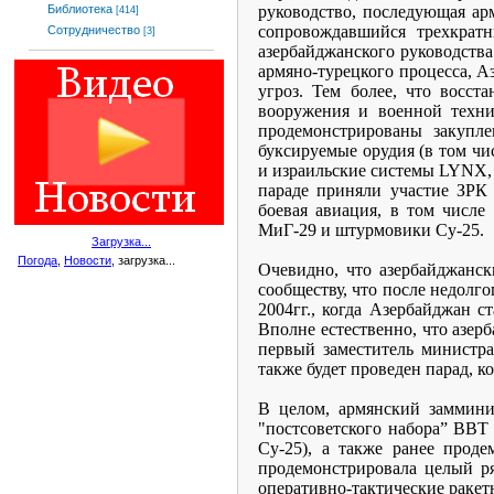
руководство, последующая ар
Библиотека
[414]
сопровождавшийся трехкрат
Сотрудничество
[3]
азербайджанского руководства
армяно-турецкого процесса, А
угроз. Тем более, что восс
вооружения и военной техни
продемонстрированы закупл
буксируемые орудия (в том ч
и израильские системы LYNX, 
параде приняли участие ЗРК
боевая авиация, в том числе
МиГ-29 и штурмовики Су-25.
Загрузка...
Погода
,
Новости
, загрузка...
Очевидно, что азербайджанс
сообществу, что после недолг
2004гг., когда Азербайджан 
Вполне естественно, что азер
первый заместитель министр
также будет проведен парад, 
В целом, армянский заммини
"постсоветского набора” ВВТ
Су-25), а также ранее про
продемонстрировала целый р
оперативно-тактические ракет