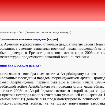
джанская карта бита. Дипломатия военных парадов (видео)
 Дипломатия военных парадов (видео)
11г. Армения торжественно отмечала двадцатилетие своей Неза
ошедших в столице, выделялся военный парад, прошедший на п
ыл проведен в Ереване ровно пять лет назад в 2006г., и 
оменклатурой продемонстрированной военной техники.
нии (на русском языке)
асти явился своеобразным ответом Азербайджану на его пос
ированные последним парадом азербайджанской армии. Прошед
ского Азербайджана: первый был еще в самом начале 1990-х
рабахской войне Азербайджан не проводил столь масштабных
 в июне 2008г. в Азербайджане состоялся второй парад с ц
ет притока нефтедолларов значительно усилившей свой арсенал. 
невной войны”) должен был продемонстрировать решимость Б
ийско-грузинской войны, не на шутку напугавшие азербайд