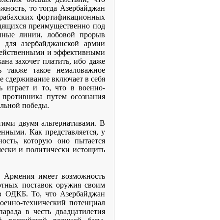
жность, то тогда Азербайджан
рабахских фортификационных
одящихся преимущественно под
нные линии, лобовой прорыв
 для азербайджанской армии
е действенными и эффективными
ана захочет платить, ибо даже
ь также такое немаловажное
е сдерживание включает в себя
 играет и то, что в военно-
я противника путем осознания
льной победы.
тими двумя альтернативами. В
енными. Как представляется, у
ность, которую оно пытается
чески и политически истощить
а, Армения имеет возможность
отных поставок оружия своим
 в ОДКБ. То, что Азербайджан
военно-технический потенциал
парада в честь двадцатилетия