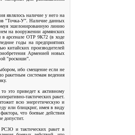
ия являлось наличие у него на
ов "Точка-У”. Наличие данных
турмуя эшелонированную линию
нием на вооружении армянских
 в арсенале ОТР 9К72 (в ходе
ледние годы на предприятиях
ью китайских производителей
приобретения Арменией новых
ной "роскоши”.
выбором, ибо смещение если не
 по ракетным системам ведения
ку.
 то это приведет к активному
перативно-тактических ракет.
чтожит всю энергетическую и
ду или блицкриг, имея в виду
фактора, что боевые действия
е допустит.
 РСЗО и тактических ракет в
вления боевых действий, что