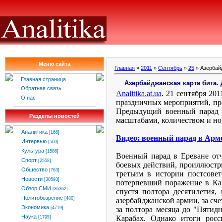
Меню сайта
Главная
»
2011
»
Сентябрь
»
25
» Азербай
Главная страница
Азербайджанская карта бита.
Обратная связь
Analitika.at.ua
.
21 сентября 20
О нас
праздничных мероприятий, пр
Предыдущий военный парад б
Разделы новостей
масштабами, количеством и н
Аналитика
[166]
Видео: военный парад в Арме
Интервью
[560]
Культура
[1586]
Военный парад в Ереване отч
Спорт
[2558]
боевых действий, проиллюстр
Общество
[763]
третьим в истории постсовет
Новости
[30593]
потерпевший поражение в Ка
Обзор СМИ
[36362]
спустя полтора десятилетия,
Политобозрение
[480]
азербайджанской армии, за сч
Экономика
за полтора месяца до "Пятид
[4719]
Наука
Карабах. Однако итоги росс
[1795]