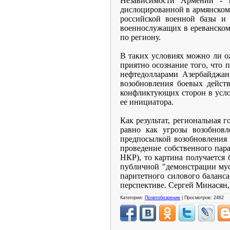
Независимости Армении - 
дислоцированной в армянском 
российской военной базы и
военнослужащих в ереванском
по региону.
В таких условиях можно ли о
приятно осознание того, что
нефтедолларами Азербайджан
возобновления боевых дейст
конфликтующих сторон в усло
ее инициатора.
Как результат, региональная 
равно как угрозы возобновл
предпосылкой возобновления 
проведение собственного пар
НКР), то картина получается 
публичной "демонстрации мус
паритетного силового баланс
перспективе. Сергей Минасян, 
Категория:
Политобозрение
| Просмотров: 2462