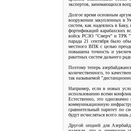
экспертов, занимающихся вопр
Долгое время основным аргуме
вооружении закупленных в Ук
систем, как надеялись в Бак
фортификаций карабахских во
войск РСЗО "Смерч” и ТРК "Т
парада 21 сентября было об
местного ВПК с целью преод
повышена точность и увелич
ракетных систем дальнего ради
Поэтому теперь азербайджанск
количественного, то качестве
так называемой "дистанционно
Например, если в новых усло
использованию всеми конфлик
Естественно, это однозначн
коммуникационную инфраструк
сравнительный паритет по си
будут исчисляться всего лишь 
Другой опцией для Азербайд
надежде, что и армянские с