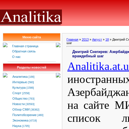
Меню сайта
Главная
»
2013
»
Август
»
18
» Дмитрий Сн
шаг
Главная страница
Дмитрий Снегирев: Азербайд
Обратная связь
враждебный шаг
О нас
Analitika.at.
Разделы новостей
иностр
Аналитика
[166]
Интервью
[560]
Азербайджа
Культура
[1586]
Спорт
[2558]
Общество
[763]
на сайте М
Новости
[30593]
Обзор СМИ
[36362]
список л
Политобозрение
[480]
Экономика
[4719]
Наука
[1795]