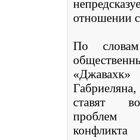
непредсказу
отношении 
По словам
общественн
«Джава
Габриеляна
ставят в
проблем
конфликта