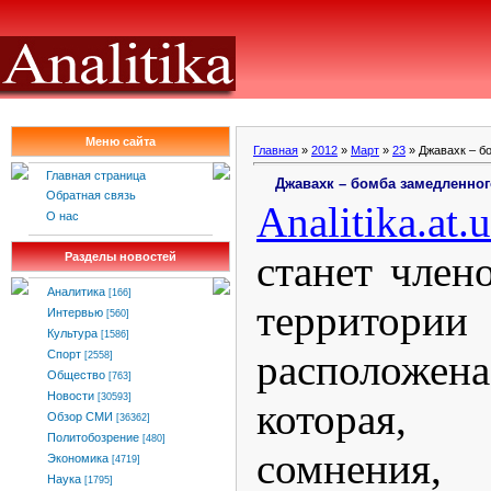
Меню сайта
Главная
»
2012
»
Март
»
23
» Джавахк – б
Главная страница
Джавахк – бомба замедленног
Обратная связь
Analitika.at.
О нас
станет член
Разделы новостей
Аналитика
[166]
территории
Интервью
[560]
Культура
[1586]
расположен
Спорт
[2558]
Общество
[763]
Новости
[30593]
которая,
Обзор СМИ
[36362]
Политобозрение
[480]
сомнен
Экономика
[4719]
Наука
[1795]