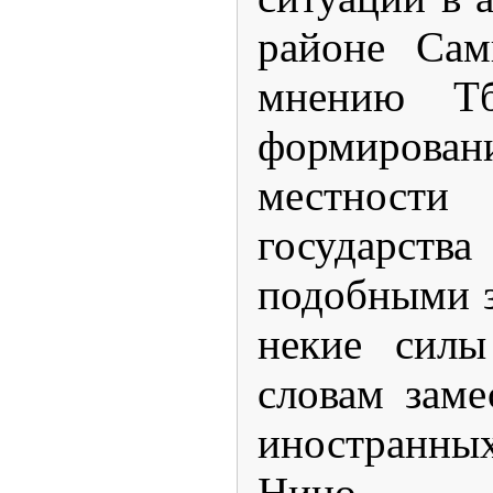
районе Сам
мнению Тб
формиро
местности
государс
подобными з
некие силы
словам заме
иностранн
Нино К