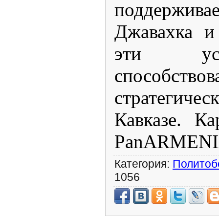
поддержива
Джавахка и
эти ус
способство
стратегичес
Кавказе. Ка
PanARMENI
Категория:
Политоб
1056