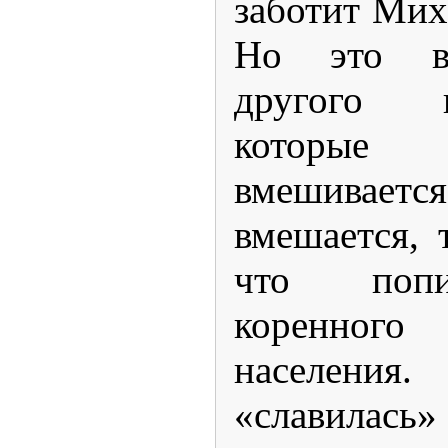
заботит Мих
Но это вн
другого г
которые
вмешивае
вмешается, 
что попи
коренног
населения.
«славил