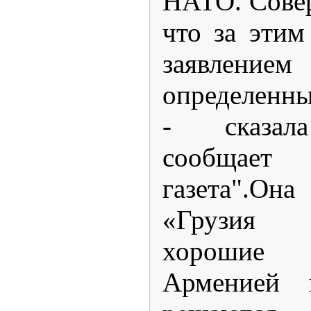
НАТО. Сове
что за эти
заявле
определенны
- сказала
сообщает
газета".Он
«Грузия 
хорошие
Арменией 