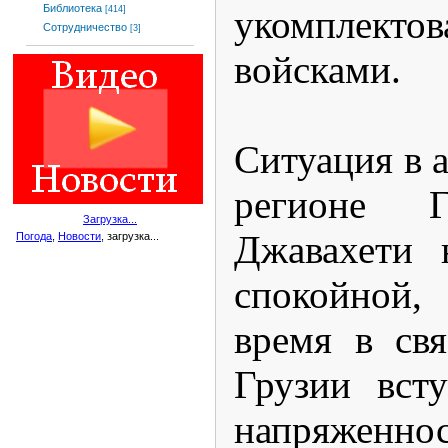
Библиотека
укомплекто
[414]
Сотрудничество
[3]
войсками.
Ситуация в 
регионе Г
Загрузка...
Джавахети 
Погода
,
Новости
, загрузка...
спокойной,
время в св
Грузии вст
напряженно