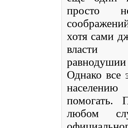
просто 
соображени
хотя сами д
власти
равнодуши
Однако все э
населению 
помогать. 
любом слу
официальн