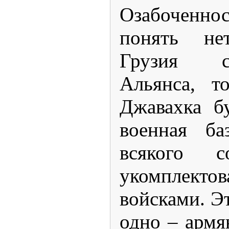
Озабоченн
понять не
Грузия с
Альянса, т
Джавахка б
военная ба
всякого с
укомплекто
войсками. Эт
одно – армя