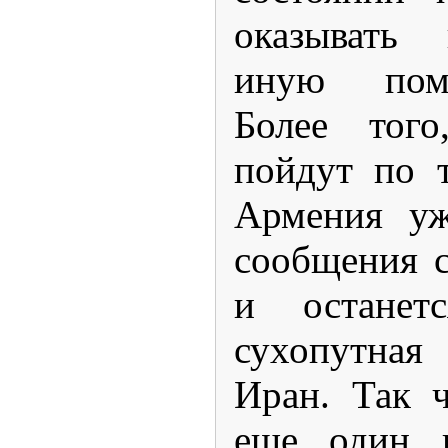
оказывать
иную пом
Более того
пойдут по 
Армения уж
сообщения 
и останет
сухопутна
Иран. Так ч
еще один к