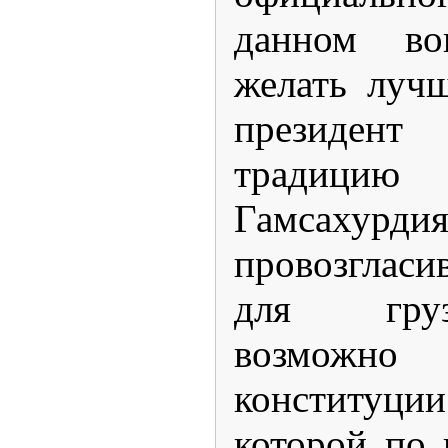
данном воп
желать луч
президен
традиц
Гамсахурдия
провозглас
для гру
возможно
конститу
которой по