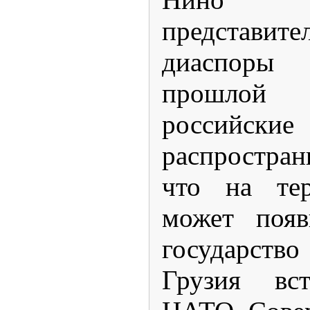
представит
диаспоры
прошлой 
росси
распростра
что на тер
может появ
государств
Грузия вс