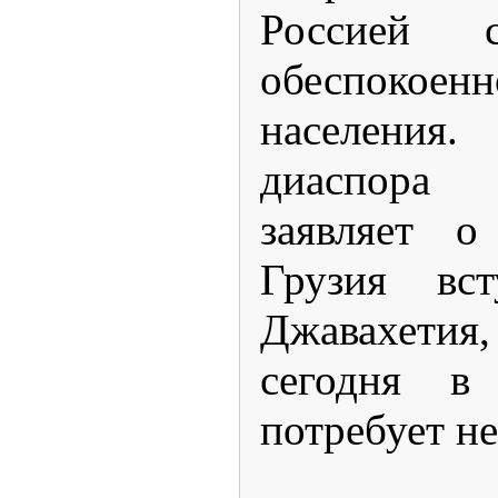
Россией с
обеспокоен
населения
диаспора
заявляет о
Грузия вс
Джавахет
сегодня в 
потребует н