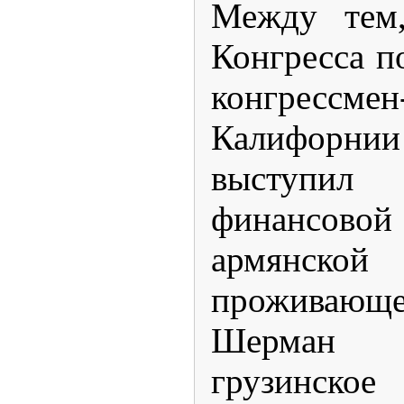
Между тем,
Конгресса п
конгрессм
Калифорни
выступил
финансо
армянск
проживающ
Шерман 
грузинское