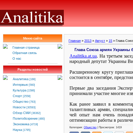
Меню сайта
Главная
»
2013
»
Август
»
15
» Глава Союз
Главная страница
Глава Союза армян Украины б
Обратная связь
Analitika
.
at
.
ua
.
На третьем засе
О нас
народный депутат Украины В
Разделы новостей
Расширенному кругу приглаше
состоится в сентябре, предст
Аналитика
[166]
Интервью
[560]
Первые два заседания Экспер
Культура
[1586]
принимали участие многие из
Спорт
[2558]
Общество
[763]
Как ранее заявил в коммент
Новости
[30593]
талантливых армян, специали
Обзор СМИ
[36362]
чей опыт нам очень понадо
Политобозрение
[480]
оптимизации работы в различн
Экономика
[4719]
Категория:
Общество
| Просмотров: 1419
Наука
[1795]