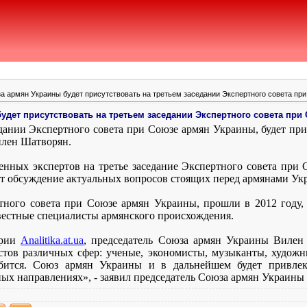
а армян Украины будет присутствовать на третьем заседании Экспертного совета пр
удет присутствовать на третьем заседании Экспертного совета при
дании Экспертного совета при Союзе армян Украины, будет при
илен Шатворян.
нных экспертов на третье заседание Экспертного совета при 
оит обсуждение актуальных вопросов стоящих перед армянами Ук
тного совета при Союзе армян Украины, прошли в 2012 году
вестные специалисты армянского происхождения.
арии
Analitika
.
at
.
ua
, председатель Союза армян Украины Вилен
стов различных сфер: ученые, экономисты, музыканты, художни
бится. Союз армян Украины и в дальнейшем будет привлека
ых направлениях», - заявил председатель Союза армян Украины