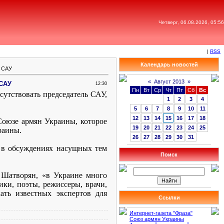
Четверг, 06.08.2026, 05:56
|
RSS
Календарь новостей
и САУ
«
Август 2013
»
 САУ
12:30
Пн
Вт
Ср
Чт
Пт
Сб
Вс
сутствовать председатель САУ,
1
2
3
4
5
6
7
8
9
10
11
12
13
14
15
16
17
18
Союзе армян Украины, которое
19
20
21
22
23
24
25
раины.
26
27
28
29
30
31
, в обсуждениях насущных тем
Поиск
 Шатворян, «в Украине много
ки, поэты, режиссеры, врачи,
ть известных экспертов для
Ссылки
Интернет-газета "Фраза"
Союз армян Украины