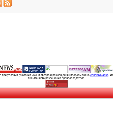
мо при условии, указания имени автора и размещения гиперссылки на
//analitika.at.ua
. И
письменного разрешения правообладателя.