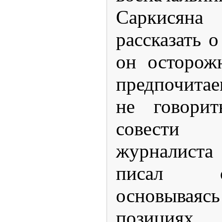
Саркися
рассказать 
он осторож
предпочита
не говорит
совести
журналиста
писал с
основыва
позициях