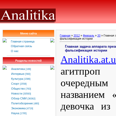
Меню сайта
Главная
»
2012
»
Февраль
»
20
» Главная 
фальсификация истории
Главная страница
Главная задача аппарата пре
Обратная связь
фальсификация истории
О нас
Analitika
.
at
.
u
Разделы новостей
агитпро
Аналитика
[166]
Интервью
[560]
очередным 
Культура
[1586]
Спорт
[2558]
Общество
[763]
названием 
Новости
[30593]
Обзор СМИ
[36362]
девочка из
Политобозрение
[480]
Экономика
[4719]
Наука
[1795]