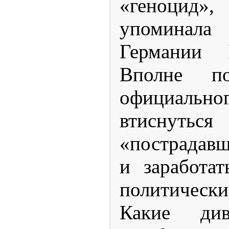
«геноцид
упоминал
Германии 
Вполне по
официал
втиснут
«пострадав
и заработа
политичес
Какие ди