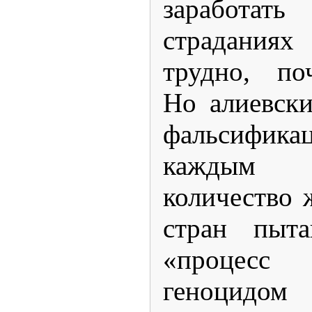
заработа
страданиях
трудно, по
Но алиевск
фальсифика
каждым 
количество 
стран пыта
«процес
геноцид