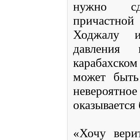
нужно сд
причастно
Ходжалу 
давления
карабахско
может быть
невероятн
оказывается 
«Хочу вери