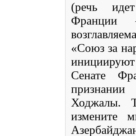
(речь иде
Франции 
возглавляе
«Союз за на
инициируют
Сенате Фр
признани
Ходжалы. 
измените м
Азерба