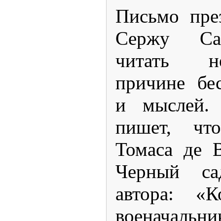
Письмо пре
Сержу Са
читать н
причине бес
и мыслей.
пишет, чт
Томаса де 
Черный са
автора: «К
военача