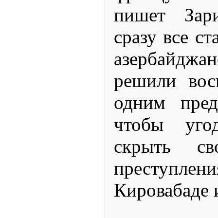
пишет Зар
сразу все ст
азербайдж
решили вос
одним пред
чтобы уго
скрыть св
преступлен
Кировабаде и