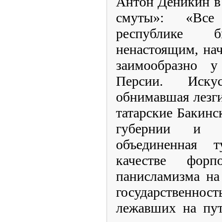
Антон Деникин в
смуты»: «Все
республике б
ненастоящим, нач
заимообразно 
Персии. Искус
обнимавшая лезги
татарские Бакин
губернии и 
объединенная 
качестве фор
панисламизма на
государственность
лежавших на пут