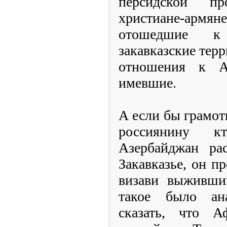
персидской пр
христиане-арм
отошедшие к
закавказские тер
отношения к А
имевшие.
А если бы грамо
россиянину к
Азербайджан ра
Закавказье, он п
визави выживши
такое было ан
сказать, что А