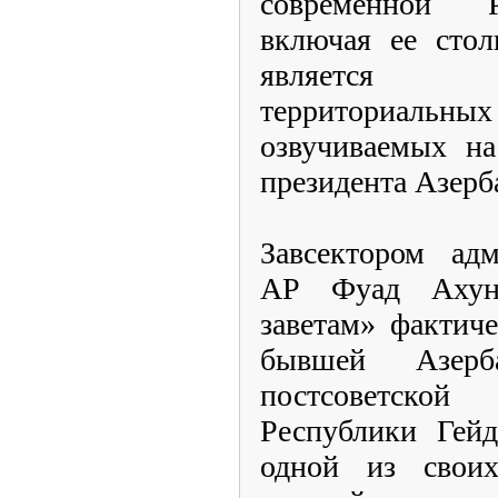
современной 
включая ее стол
является 
территориа
озвучиваемых на
президента Азерб
Завсектором адм
АР Фуад Ахун
заветам» фактич
бывшей Азер
постсоветско
Республики Гейд
одной из свои