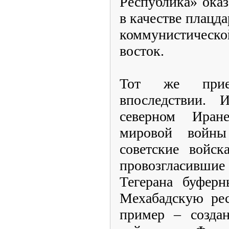
Республика» оказа
в качестве плацд
коммунистическ
восток.
Тот же прие
впоследствии.
северном Иран
мировой войн
советские войск
провозгласившие
Тегерана буфер
Мехабадскую рес
пример – созда