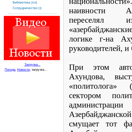
национальности»
Библиотека
[414]
наивности Ал
Сотрудничество
[3]
переселял
«азербайджанские
логике г-на А
руководителей, и
При этом авто
Загрузка...
Погода
,
Новости
, загрузка...
Ахундова, выс
«политолога» 
сектором полит
администра
Азербайджанской
смущает тот фа