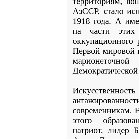
территориям, во
АзССР, стало ис
1918 года. А им
на части этих 
оккупационного 
Первой мировой 
марионеточно
Демократической
Искусственно
ангажированност
современникам. В
этого образов
патриот, лидер 