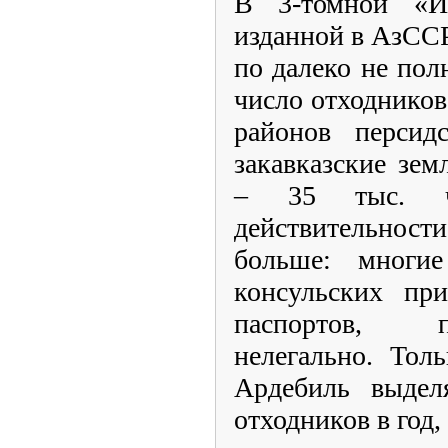
В 3-томной «Ис
изданной в АзССР 
по далеко не пол
число отходников
районов персид
закавказские зем
– 35 тыс. ч
действительност
больше: многи
консульских при
паспортов, п
нелегально. Тол
Ардебиль выдел
отходников в год,