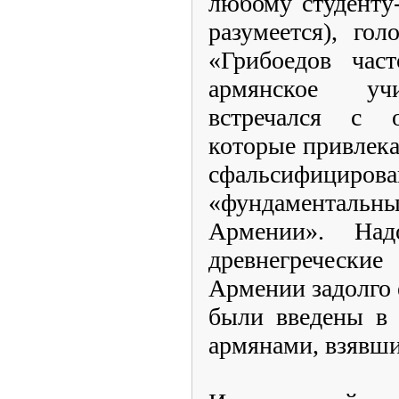
любому студенту-
разумеется), гол
«Грибоедов час
армянское уч
встречался с 
которые привлека
сфальсифициров
«фундаментальн
Армении». Над
древнегречески
Армении задолго 
были введены в 
армянами, взявши