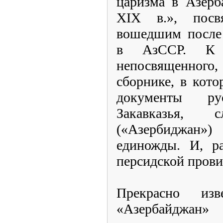
царизма в Азерб
XIX в.», посв
вошедшим после 
в АзССР. К у
непосвященног
сборнике, в кот
документы ру
Закавказья, 
(«Азербиджан
единожды. И, ра
персидской пров
Прекрасно изв
«Азербайджан