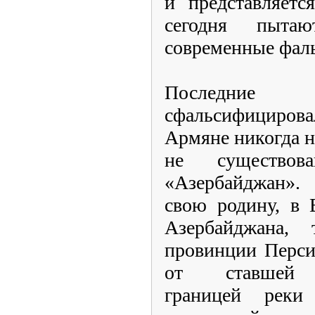
и представляетс
сегодня пытаю
современные фал
Последн
сфальсифицирова
Армяне никогда н
не существов
«Азербайджан».
свою родину, в
Азербайджана,
провинции Перси
от ставшей р
границей рек