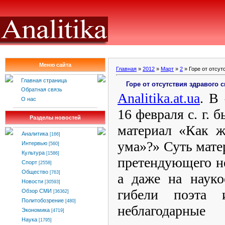
Меню сайта
Главная
»
2012
»
Март
»
2
» Горе от отсут
Главная страница
Горе от отсутствия здравого 
Обратная связь
Analitika
.
at
.
ua
. В
О нас
16 февраля с. г.
Разделы новостей
материал «Как ж
Аналитика
[166]
ума»?» Суть мате
Интервью
[560]
Культура
[1586]
претендующего не
Спорт
[2558]
Общество
[763]
а даже на науко
Новости
[30593]
гибели поэта 
Обзор СМИ
[36362]
Политобозрение
[480]
неблагодарны
Экономика
[4719]
Наука
[1795]