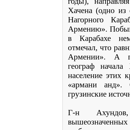
годы), направля
Хачена (одно из
Нагорного Караб
Армению». Побыв
в Карабахе не
отмечал, что рав
Армении». А п
географ начала 
население этих к
«армани анд».
грузинские источ
Г-н Ахундо
вышеозначенн