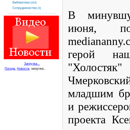
Библиотека
[414]
Сотрудничество
[3]
В минувшу
июня, п
medianann
герой на
"Холост
Загрузка...
Погода
,
Новости
, загрузка...
Чмерковский
младшим бр
и режиссер
проекта Кс