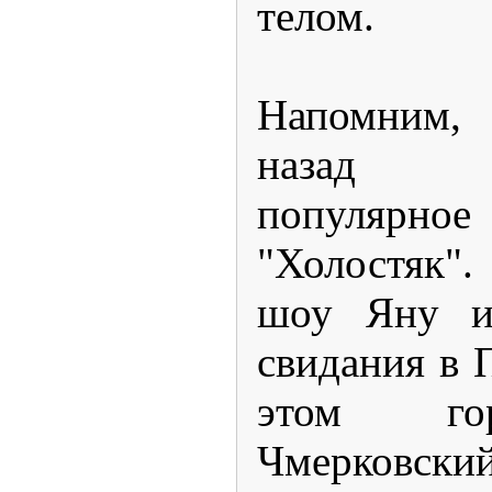
телом.
Напомним, 
назад з
популяр
"Холостяк".
шоу Яну и
свидания в 
этом го
Чмерковс