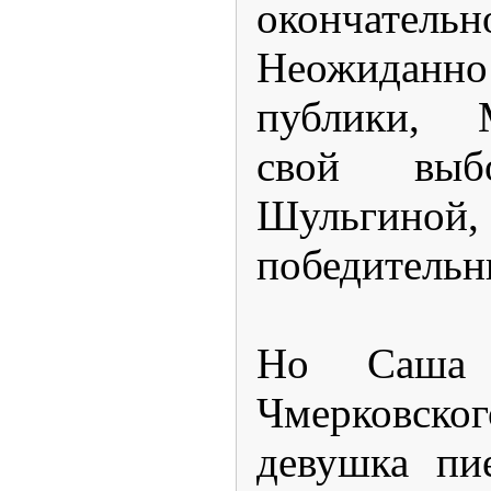
окончател
Неожида
публики, 
свой вы
Шульгиной,
победительн
Но Саша 
Чмерковского
девушка пи