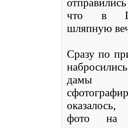
отправились
что в Ги
шляпную веч
Сразу по пр
набросилис
дамы с
сфотографир
оказалось,
фото на 