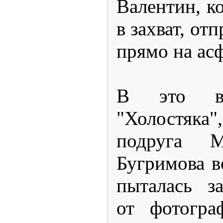
Валентин, ко
в захват, от
прямо на асф
В это вр
"Холостяк
подруга М
Бугримова 
пыталась з
от фотогра