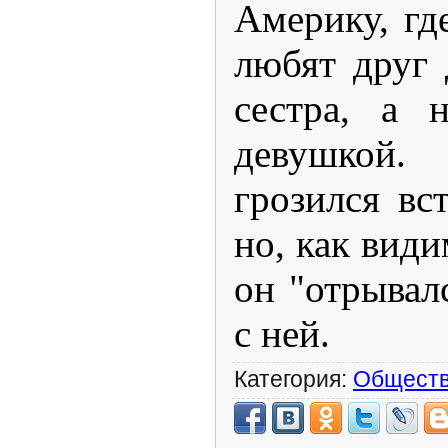
Америку, гд
любят друг 
сестра, а 
девушкой.
грозился вс
но, как види
он "отрывалс
с ней.
Категория:
Общест