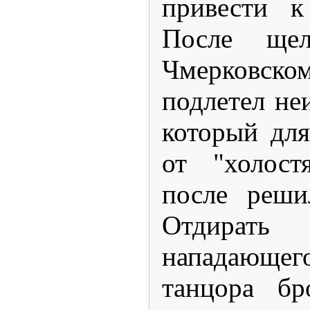
привести к
После ще
Чмерковско
подлетел не
который для
от "холост
после реши
Отдира
нападающег
танцора бр