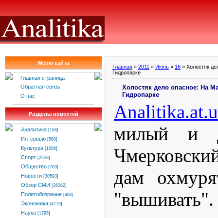
Меню сайта
Главная
»
2011
»
Июнь
»
16
» Холостяк де
Гидропарке
Главная страница
Холостяк дело опасное: На М
Обратная связь
Гидропарке
О нас
Analitika
.
at
.
u
Разделы новостей
милый и 
Аналитика
[166]
Интервью
[560]
Чмерковский
Культура
[1586]
Спорт
[2558]
Общество
[763]
дам охмуря
Новости
[30593]
Обзор СМИ
[36362]
"вышивать".
Политобозрение
[480]
Экономика
[4719]
Наука
[1795]