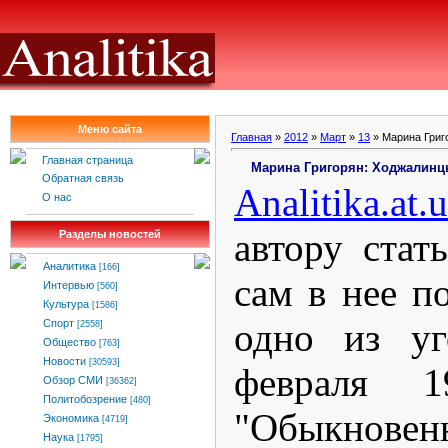
Меню сайта
Главная
»
2012
»
Март
»
13
» Марина Григ
Главная страница
Марина Григорян: Ходжалинцы
Обратная связь
Analitika
.
at
.
u
О нас
автору стат
Разделы новостей
Аналитика
[166]
сам в нее п
Интервью
[560]
Культура
[1586]
одно из уг
Спорт
[2558]
Общество
[763]
Новости
[30593]
февраля 
Обзор СМИ
[36362]
Политобозрение
[480]
"Обыкновенн
Экономика
[4719]
Наука
[1795]