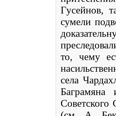
Гусейнов, т
сумели подв
доказатель
преследовал
то, чему ес
насильствен
села Чардах
Баграмяна 
Советского 
(см. А. Бе