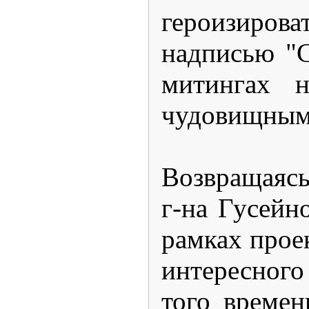
героизиров
надписью "С
митингах 
чудовищными
Возвращаясь
г-на Гусейн
рамках прое
интересного
того времен