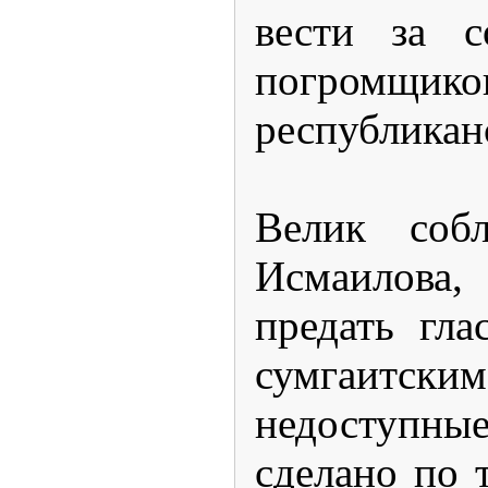
вести за с
погромщиков
республикан
Велик соб
Исмаилова,
предать гл
сумгаитски
недоступные
сделано по 