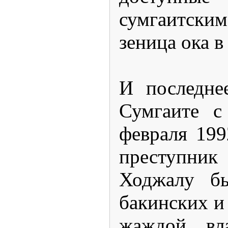
сумгаитски
зеница ока в
И последне
Сумгаите с
февраля 199
преступник
Ходжалу бы
бакинских и
жаждой вл