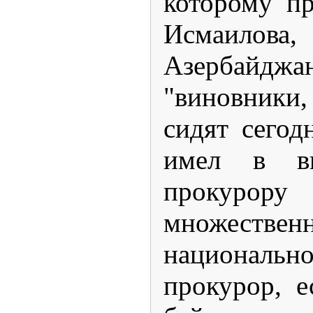
которому п
Исмаилов
Азербайджа
"виновники
сидят сегод
имел в ви
прокурору
множествен
национально
прокурор, е