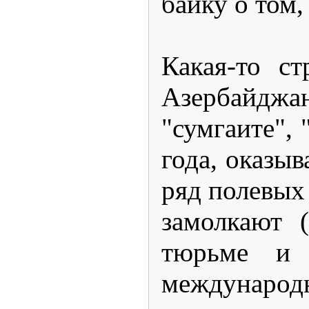
байку о том,
Какая-то с
Азербайджан
"сумгаите",
года, оказы
ряд полевых
замолкают 
тюрьме и 
международн