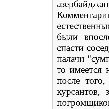
азербайдж
Комментари
естественн
были впосл
спасти сосе
палачи "сум
то имеется 
после того,
курсантов, 
погромщиков