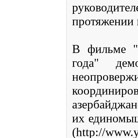
руководител
протяжении 
В фильме "
года" дем
неопрове
координир
азербайджан
их единомыш
(http://ww