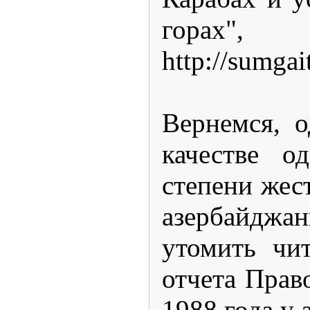
горах",
http://sumgai
Вернемся, о
качестве о
степени жес
азербайджа
утомить чит
отчета Прав
1988 года у