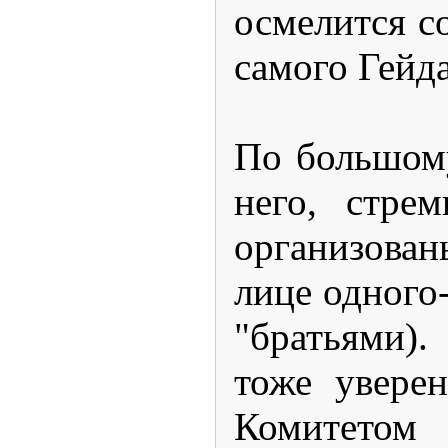
осмелится с
самого Гейда
По большому
него, стре
организова
лице одного
"братьями).
тоже увере
Комитетом