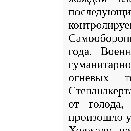
последующи
контролиру
Самооборон
года. Воен
гуманитар
огневых т
Степанакерт
от голода,
произошло у
Ходжалу, на