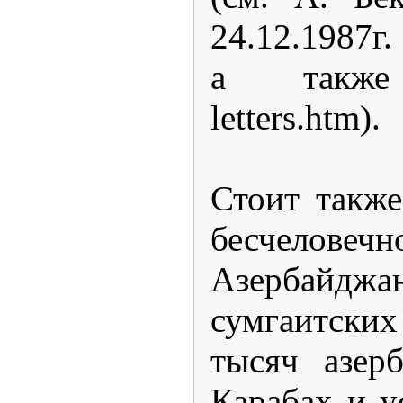
24.12.1987г. 
а также htt
letters.htm).
Стоит также
бесчелове
Азербайджан
сумгаитски
тысяч азер
Карабах и у