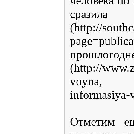
человека по
сразила 
(http://south
page=public
прошлогод
(http://www.
voyna, http
informasiya-
Отметим е