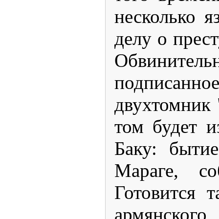
несколько 
делу о прес
Обвинитель
подписанн
двухтомник 
том будет 
Баку: бытие
Мараге, с
Готовится 
армянского