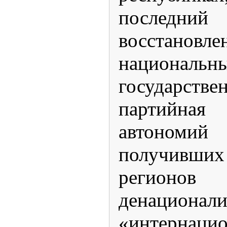
послед
восстановле
национальн
государстве
партийная
автоно
получивш
реги
денационал
«интернаци