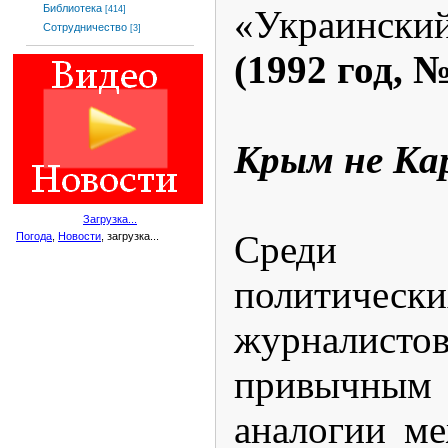
Библиотека
«Украински
[414]
Сотрудничество
[3]
(1992 год, №
Крым не Ка
Загрузка...
Среди 
Погода
,
Новости
, загрузка...
политичес
журнали
привычн
аналогии м