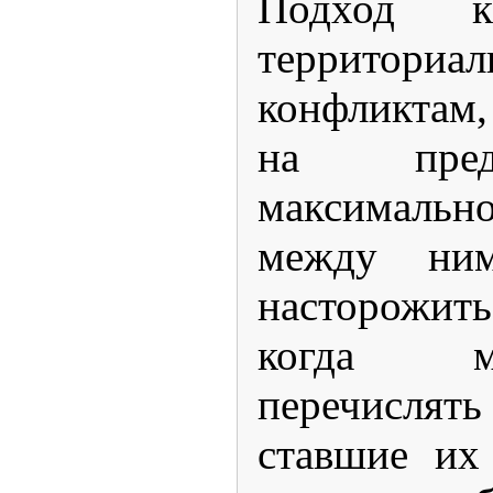
Подход к
территориа
конфликтам
на пред
максимал
между ни
насторожит
когда м
перечислять
ставшие их