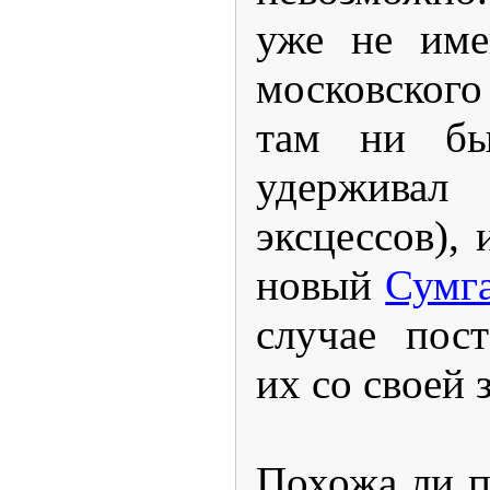
уже не име
московского
там ни бы
удержива
эксцессов), 
новый
Сумг
случае пос
их со своей 
Похожа ли п