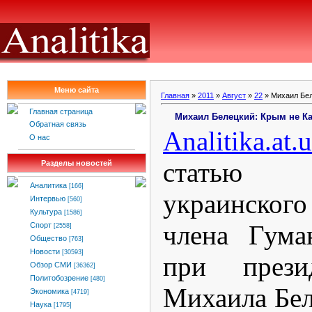
Меню сайта
Главная
»
2011
»
Август
»
22
» Михаил Бел
Главная страница
Михаил Белецкий: Крым не К
Обратная связь
Analitika
.
at
.
u
О нас
статью 
Разделы новостей
Аналитика
[166]
украинско
Интервью
[560]
Культура
[1586]
члена Гума
Спорт
[2558]
Общество
[763]
Новости
[30593]
при прези
Обзор СМИ
[36362]
Политобозрение
[480]
Михаила Бел
Экономика
[4719]
Наука
[1795]