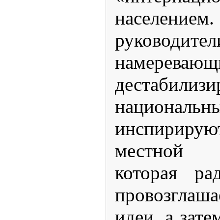
населени
руководител
намеревающ
дестабилиз
национальн
инспирир
местной 
которая ра
провозглаша
идеи, а зате