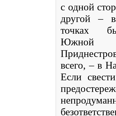
с одной стор
другой – в
точках б
Южной
Приднестр
всего, – в Н
Если свест
предост
непрод
безответст