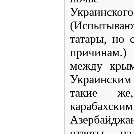
Украинског
(Испытыв
татары, но 
причинам.)
между крым
Украински
такие ж
карабахск
Азербайд
ответы н