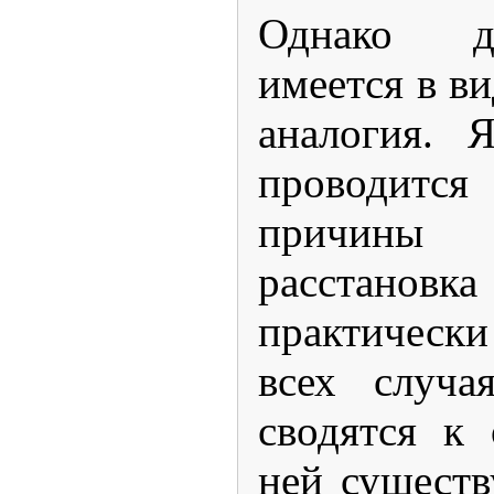
Однако д
имеется в ви
аналогия. 
проводит
причины
расстано
практически
всех случа
сводятся к
ней существ