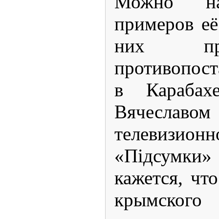
Можно на
примеров её
них пр
противопост
в Караба
Вячеславо
телевизио
«Підсумки
кажется, чт
крымско