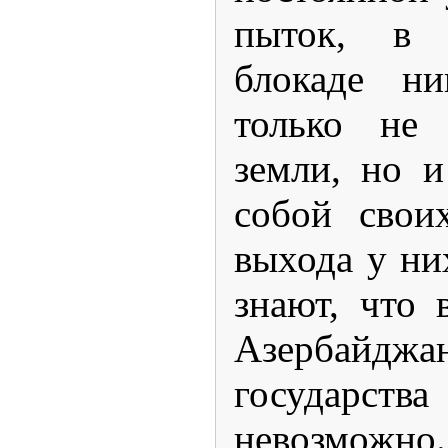
пыток, в г
блокаде н
только не 
земли, но 
собой свои
выхода у ни
знают, что 
Азербайджа
государ
невозможно.