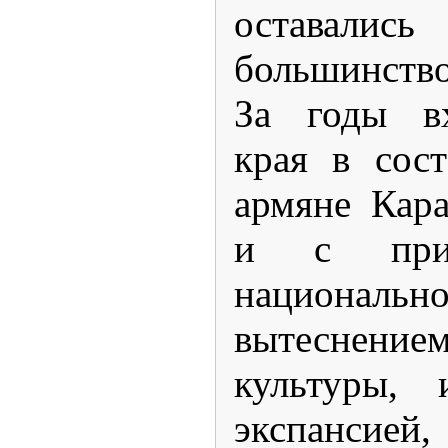
оставались
большинств
За годы вх
края в сос
армяне Кара
и с прит
националь
вытеснение
культуры, 
экспанс