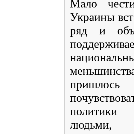
Мало чест
Украины вст
ряд и объ
поддерживае
национальн
меньшинств
пришлос
почувствов
политики
людьми,