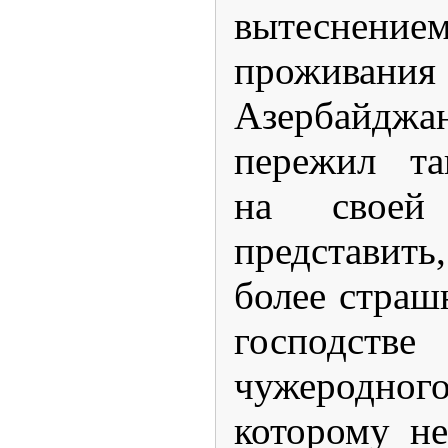
вытесне
проживания
Азербайд
пережил та
на своей
представит
более страш
господст
чужеродног
которому н