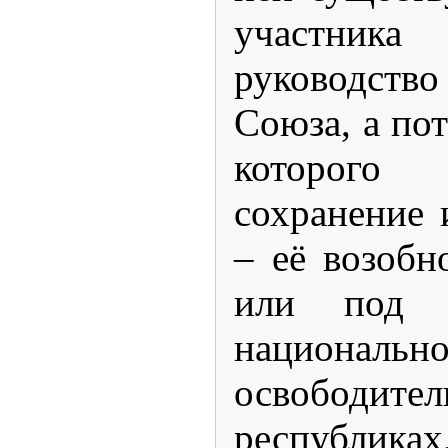
участни
руководст
Союза, а по
которого
сохранение 
– её возобн
или под э
национально
освободите
республика