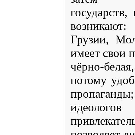
государств,
возникают:
Грузии, Мо
имеет свои 
чёрно-белая,
потому удоб
пропаганд
идеолог
привлека
позволяет л