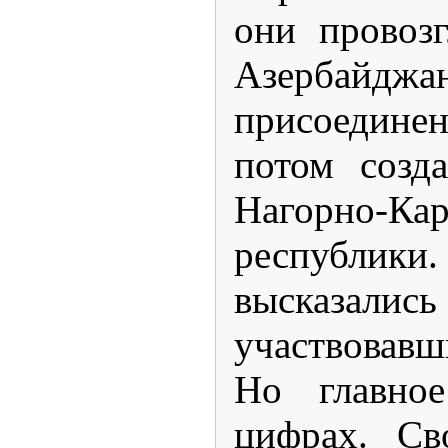
они провоз
Азербайдж
присоедине
потом созд
Нагорно-Кар
республики.
высказа
участвовавш
Но главно
цифрах. Св