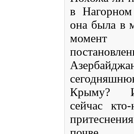
в Нагорном
она была в м
момент
постановле
Азерба
сегодняшн
Крыму? И
сейчас кто
притеснения
почве 