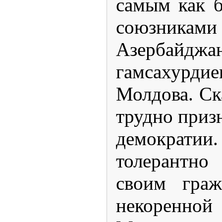
самым как 
союзник
Азербайджан
гамсахурди
Молдова. Ск
трудно приз
демократи
толерантно
своим граж
некоренной