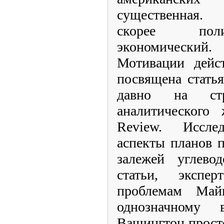
существенная.
скорее поли
экономический.
Мотивации дейс
посвящена статья
давно на стр
аналитического 
Review. Исслед
аспекты планов 
залежей углевод
статьи, экспе
проблемам Ма
однозначному
Вашингтон просто