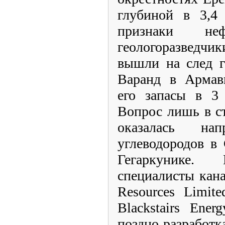
глубиной в 3,4 
признаки не
геологоразведчи
вышли на след г
Варанд в Армави
его запасы в 3 
Вопрос лишь в с
оказалась на
углеводородов в
Гегаркунике.
специалисты кан
Resources Limit
Blackstairs Ene
поздно разработк