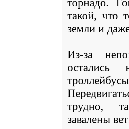
торнадо. Го
такой, что 
земли и даж
Из-за непо
остались н
троллейб
Передвига
трудно, т
завалены вет