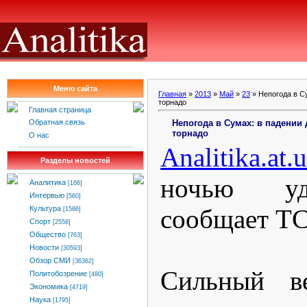
Меню сайта
Главная
»
2013
»
Май
»
23
» Непогода в С
торнадо
Главная страница
Непогода в Сумах: в падении
Обратная связь
торнадо
О нас
Analitika.at.
Разделы новостей
ночью уд
Аналитика
[166]
Интервью
[560]
сообщает Т
Культура
[1586]
Спорт
[2558]
Общество
[763]
Новости
[30593]
Обзор СМИ
[36362]
Сильный в
Политобозрение
[480]
Экономика
[4719]
Наука
[1795]