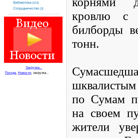
корнями д
Библиотека
[414]
Сотрудничество
[3]
кровлю с
билборды в
тонн.
Сумасшед
Загрузка...
Погода
,
Новости
, загрузка...
шквалистым
по Сумам п
на своем п
жители уве