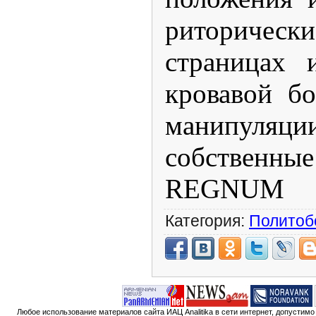
риторичес
страницах 
кровавой бо
манипуляц
собственные
REGNUM
Категория:
Политоб
Любое использование материалов сайта ИАЦ Analitika в сети интернет, допустим