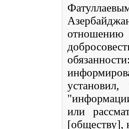
Фатуллаевым
Азербайдж
отношению
добросове
обязанност
информирова
установил,
"информации
или рассма
[обществу],