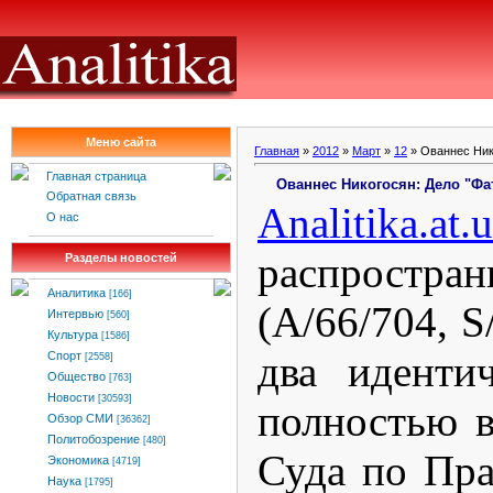
Меню сайта
Главная
»
2012
»
Март
»
12
» Ованнес Ник
Главная страница
Ованнес Никогосян: Дело "Фа
Обратная связь
Analitika
.
at
.
u
О нас
распростран
Разделы новостей
Аналитика
[166]
(A/66/704, S
Интервью
[560]
Культура
[1586]
два иденти
Спорт
[2558]
Общество
[763]
Новости
[30593]
полностью в
Обзор СМИ
[36362]
Политобозрение
[480]
Суда по Пра
Экономика
[4719]
Наука
[1795]