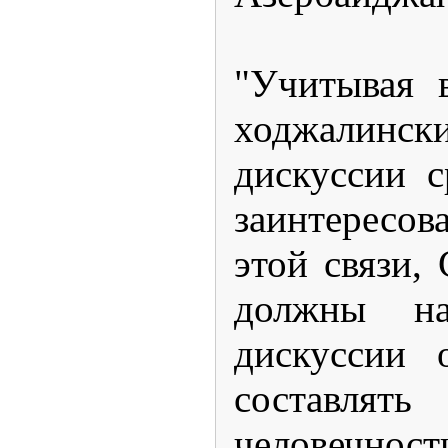
"Учитывая 
ходжалинск
дискуссии 
заинтересо
этой связи,
должны на
дискуссии 
составлят
человечност