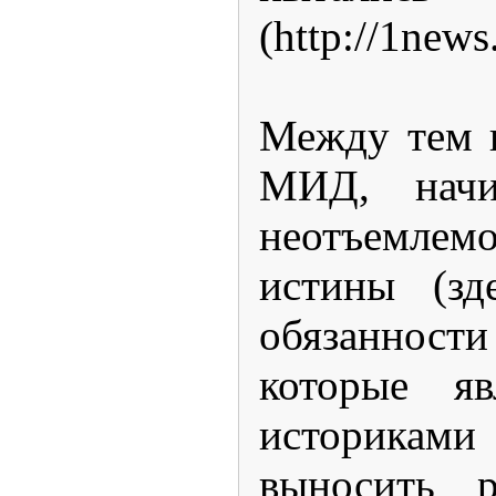
(http://1new
Между тем п
МИД, начи
неотъемлемо
истины (зд
обязанности
которые я
историками 
выносить 