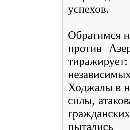
успехов.
Обратимся н
против Азе
тиражирует
независимых
Ходжалы в н
силы, атако
гражданск
пыталис