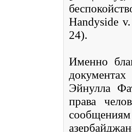
беспокойств
Handyside v.
24).
Именно бла
документа
Эйнулла Фат
права чело
сообщения
азербайджа