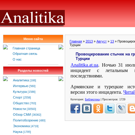
Меню сайта
Главная
»
2013
»
Август
»
13
» Провоциров
Турции
Главная страница
Провоцирование стычек на гр
Обратная связь
Турции
О нас
Analitika
.
at
.
ua
. Ночью 31 июля
инцидент с летальным 
Разделы новостей
последствиями.
Аналитика
[166]
Армянские и турецкие ист
Интервью
[560]
версии этого инцидента.
Чита
Культура
[1586]
Спорт
[2558]
Категория:
Библиотека
| Просмотров: 1729
Общество
[763]
Новости
[30593]
Обзор СМИ
[36362]
Политобозрение
[480]
Экономика
[4719]
Наука
[1795]