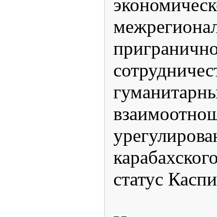
экономическ
межреги
приграничн
сотрудничес
гуманита
взаимоотно
урегулиро
карабахск
статус Каспи