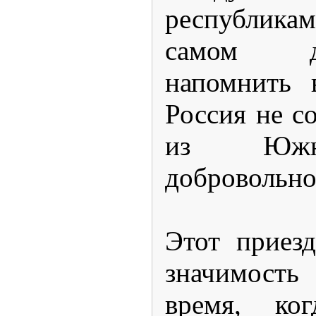
республика
самом д
напомнить 
Россия не с
из Южно
добровольно
Этот приез
значимост
время, ко