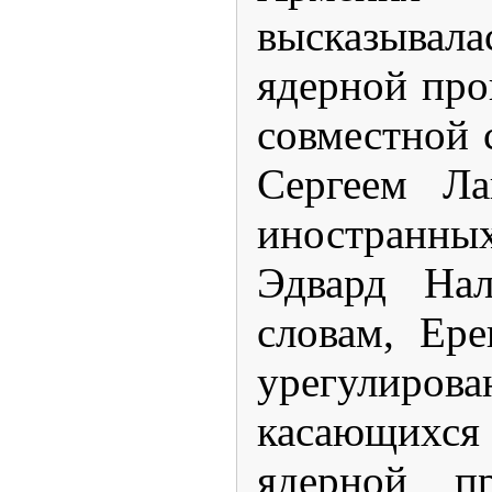
высказывал
ядерной про
совместной
Сергеем Ла
иностранн
Эдвард Нал
словам, Ере
урегулиро
касающихся
ядерной п