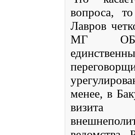
вопроса, т
Лавров четк
МГ ОБС
единственн
переговорщ
урегулиро
менее, в Ба
визит
внешнеполит
ведомства 