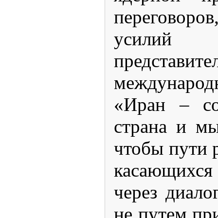
переговор
усили
представите
международ
«Иран – со
страна и мы
чтобы пути 
касающихся
через диало
не путем пр