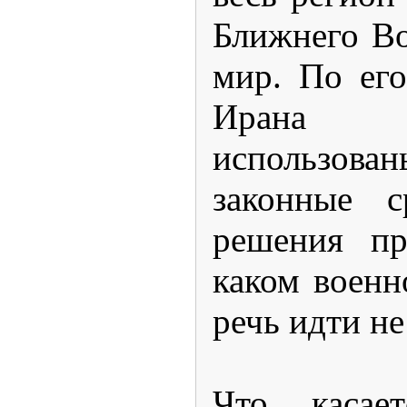
Ближнего Во
мир. По ег
Ирана 
использ
законные с
решения п
каком военн
речь идти не
Что касает