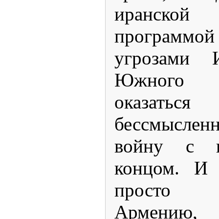
иранск
программой
угрозами И
Южного К
оказатьс
бессмыслен
войну с в
концом. И 
просто 
Армению