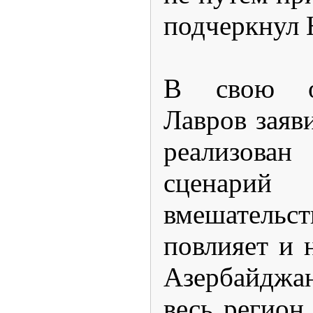
подчеркнул 
В свою оч
Лавров заяви
реализов
сценари
вмешател
повлияет и 
Азербайджан
весь регион