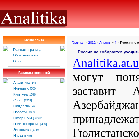
Меню сайта
Главная
»
2012
»
Апрель
»
4
» Россия не 
Главная страница
Россия не собирается уходит
Обратная связь
Analitika
.
at
.
u
О нас
могут пон
Разделы новостей
Аналитика
[166]
заставит 
Интервью
[560]
Культура
[1586]
Азербайджан
Спорт
[2558]
Общество
[763]
Новости
[30593]
принадлежат
Обзор СМИ
[36362]
Политобозрение
[480]
Гюлистан
Экономика
[4719]
Наука
[1795]