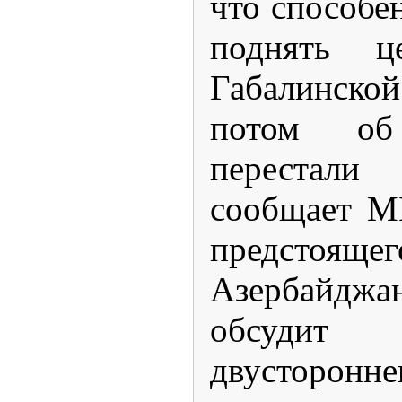
что способен
поднять ц
Габалинско
потом об
перестал
сообщает М
предстоя
Азербайджа
обсуди
двусторон