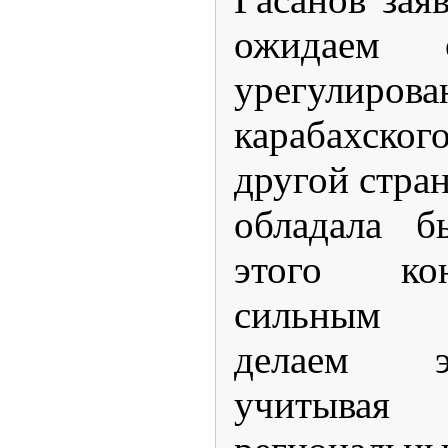
ожидаем
урегулиро
карабахског
другой стран
обладала б
этого ко
сильным 
делаем э
учитыва