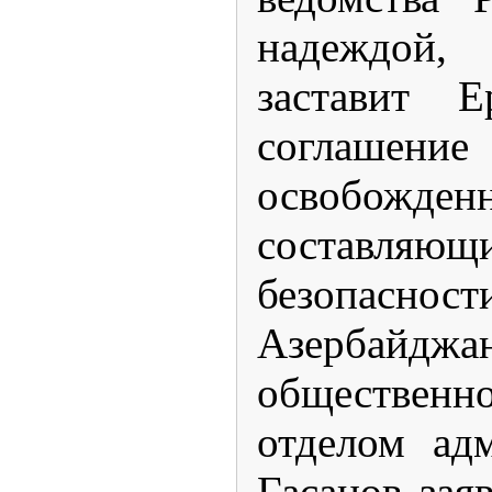
надеждой
заставит Е
соглаше
освобожден
составл
безопа
Азербайджа
общественн
отделом ад
Гасанов зая