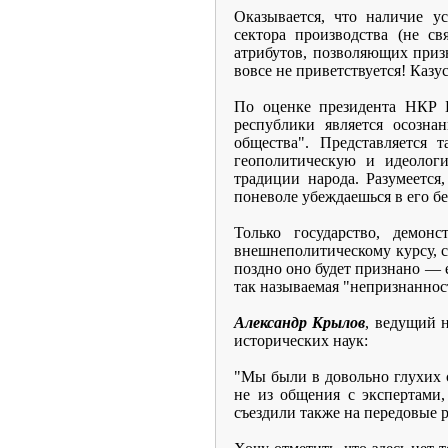
Оказывается, что наличие у
сектора производства (не с
атрибутов, позволяющих при
вовсе не приветствуется! Каз
По оценке президента НКР Б
республики является осозна
общества". Представляется
геополитическую и идеологи
традиции народа. Разумеется
поневоле убеждаешься в его б
Только государство, демон
внешнеполитическому курсу, с
поздно оно будет признано — 
так называемая "непризнанност
Александр Крылов
, ведущий 
исторических наук:
"Мы были в довольно глухих с
не из общения с экспертами,
съездили также на передовые 