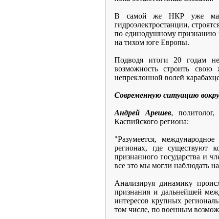
В самой же НКР уже мало
гидроэлектростанции, строятс
по единодушному признанию п
на тихом юге Европы.
Подводя итоги 20 годам не
возможность строить свою
непреклонной волей карабахце
Современную ситуацию вокру
Андрей Арешев
, политолог
Каспийского региона:
"Разумеется, международно
регионах, где существуют 
признанного государства и ч
все это мы могли наблюдать н
Анализируя динамику проис
признания и дальнейшей меж
интересов крупных региональ
том числе, по военным возмо