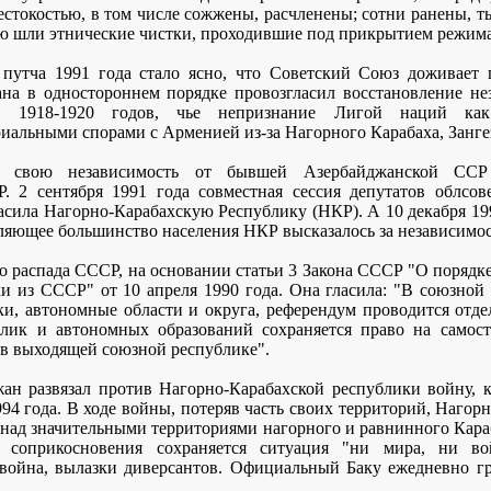
стокостью, в том числе сожжены, расчленены; сотни ранены, т
всю шли этнические чистки, проходившие под прикрытием режим
 путча 1991 года стало ясно, что Советский Союз доживает 
на в одностороннем порядке провозгласил восстановление не
ики 1918-1920 годов, чье непризнание Лигой наций ка
иальными спорами с Арменией из-за Нагорного Карабаха, Занге
л свою независимость от бывшей Азербайджанской ССР
Р. 2 сентября 1991 года совместная сессия депутатов облсо
сила Нагорно-Карабахскую Республику (НКР). А 10 декабря 19
ляющее большинство населения НКР высказалось за независимос
 распада СССР, на основании статьи 3 Закона СССР "О порядк
и из СССР" от 10 апреля 1990 года. Она гласила: "В союзной
ки, автономные области и округа, референдум проводится отде
лик и автономных образований сохраняется право на самост
в выходящей союзной республике".
ан развязал против Нагорно-Карабахской республики войну, 
94 года. В ходе войны, потеряв часть своих территорий, Нагор
 над значительными территориями нагорного и равнинного Кара
соприкосновения сохраняется ситуация "ни мира, ни вой
 война, вылазки диверсантов. Официальный Баку ежедневно гр