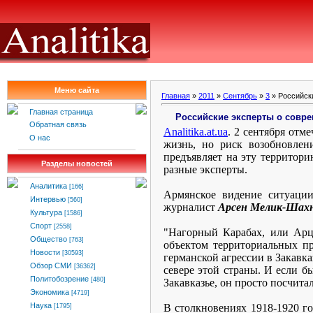
Меню сайта
Главная
»
2011
»
Сентябрь
»
3
» Российски
Главная страница
Российские эксперты о совре
Обратная связь
Analitika
.
at
.
ua
. 2 сентября отм
О нас
жизнь, но риск возобновлен
предъявляет на эту территор
Разделы новостей
разные эксперты.
Аналитика
[166]
Армянское видение ситуаци
Интервью
[560]
журналист
Арсен Мелик-Шахн
Культура
[1586]
Спорт
[2558]
"Нагорный Карабах, или Арца
Общество
[763]
объектом территориальных пр
Новости
[30593]
германской агрессии в Закавк
Обзор СМИ
[36362]
севере этой страны. И если 
Политобозрение
[480]
Закавказье, он просто посчит
Экономика
[4719]
Наука
В столкновениях 1918-1920 го
[1795]