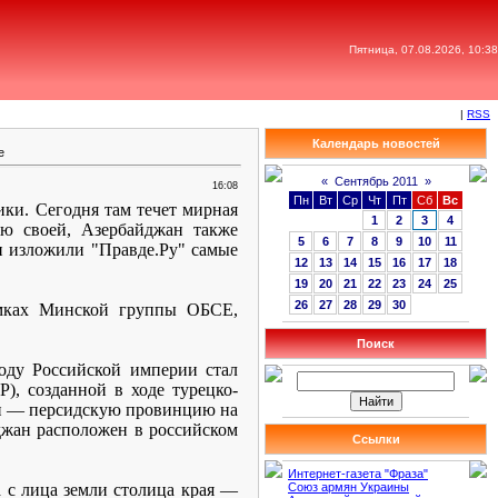
Пятница, 07.08.2026, 10:38
|
RSS
Календарь новостей
е
«
Сентябрь 2011
»
16:08
Пн
Вт
Ср
Чт
Пт
Сб
Вс
ики. Сегодня там течет мирная
1
2
3
4
лю своей, Азербайджан также
5
6
7
8
9
10
11
и изложили "Правде.Ру" самые
12
13
14
15
16
17
18
19
20
21
22
23
24
25
26
27
28
29
30
амках Минской группы ОБСЕ,
Поиск
году Российской империи стал
), созданной в ходе турецко-
жан — персидскую провинцию на
джан расположен в российском
Ссылки
Интернет-газета "Фраза"
а с лица земли столица края —
Союз армян Украины