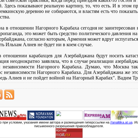
той советской практики, когда перед приездом каких-то гостей 
й. Здесь показывают реальную картину, то, что есть. И в этом п
темкинскую деревню не собираются, и властям есть что показать
ства.
а в отношении Нагорного Карабаха сегодня не заинтересован н
пропаганда, это может быть средство политического давления на
рбайджана, согласно которым, Армения может вдруг испугаться 
ать Ильхам Алиев не будет ни в коем случае.
в отношении карабахцев для Азербайджана будут носить катаст
ция неоднократно заявляла, что в случае реализации азербайдж
я независимости Нагорного Карабаха. Думаю, что Москва та
ос независимости Нагорного Карабаха. Для Азербайджана же это
едь Алиев и не пойдет войной на Нагорный Карабах". Вадим Тр
мо при условии, указания имени автора и размещения гиперссылки на
//analitika.at.ua
. И
письменного разрешения правообладателя.