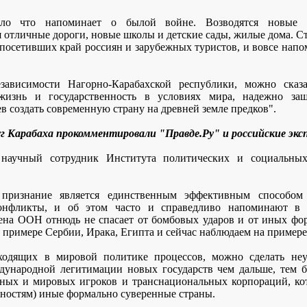
 что напоминает о былой войне. Возводятся новые г
я отличные дороги, новые школы и детские сады, жилые дома. Ст
осетивших край россиян и зарубежных туристов, и вовсе напом
зависимости Нагорно-Карабахской республики, можно сказа
 жизнь и государственность в условиях мира, надежно з
в создать современную страну на древней земле предков".
г Карабаха прокомментировали "Правде.Ру" и российские экс
, научный сотрудник Института политических и социальных
е признание является единственным эффективным способом 
конфликты, и об этом часто и справедливо напоминают в С
лена ООН отнюдь не спасает от бомбовых ударов и от иных ф
а примере Сербии, Ирака, Египта и сейчас наблюдаем на пример
ходящих в мировой политике процессов, можно сделать неу
дународной легитимации новых государств чем дальше, тем б
ных и мировых игроков и транснациональных корпораций, кот
жностям) иные формально суверенные страны.