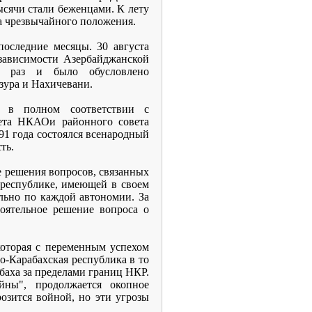
ысячи стали беженцами. К лету
а чрезвычайного положения.
последние месяцы. 30 августа
зависимости Азербайджанской
к раз и было обусловлено
зура и Нахичевани.
 в полном соответствии с
вета НКАОи районного совета
91 года состоялся всенародный
ть.
е решения вопросов, связанных
 республике, имеющей в своем
льно по каждой автономии. За
оятельное решение вопроса о
которая с переменным успехом
но-Карабахская республика в то
баха за пределами границ НКР.
ны", продолжается окопное
озится войной, но эти угрозы