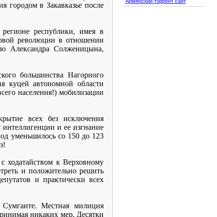
Армянский торрент сайт
я городом в Закавказье после
 регионе республики, имея в
ровой революции в отношении
нию Александра Солженицына,
кого большинства Нагорного
я куцей автономной области
всего населения!) мобилизации
крытие всех без исключения
я интеллигенции и ее изгнание
год уменьшилось со 150 до 123
з!
 с ходатайством к Верховному
треть и положительно решить
епутатов и практически всех
е Сумгаите. Местная милиция
принимая никаких мер. Десятки