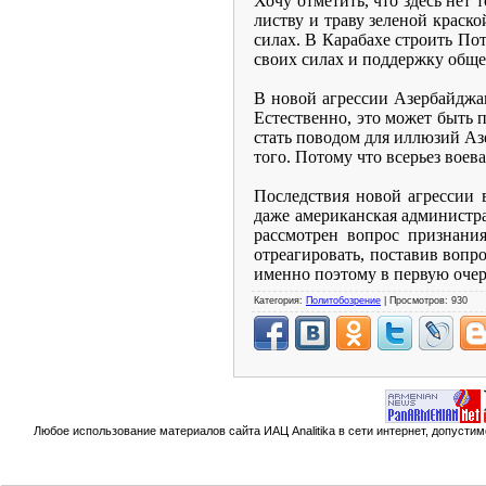
Хочу отметить, что здесь нет 
листву и траву зеленой краско
силах. В Карабахе строить По
своих силах и поддержку обще
В новой агрессии Азербайджан
Естественно, это может быть 
стать поводом для иллюзий Азе
того. Потому что всерьез воев
Последствия новой агрессии 
даже американская администра
рассмотрен вопрос признани
отреагировать, поставив вопр
именно поэтому в первую очер
Категория:
Политобозрение
| Просмотров: 930
Любое использование материалов сайта ИАЦ Analitika в сети интернет, допусти