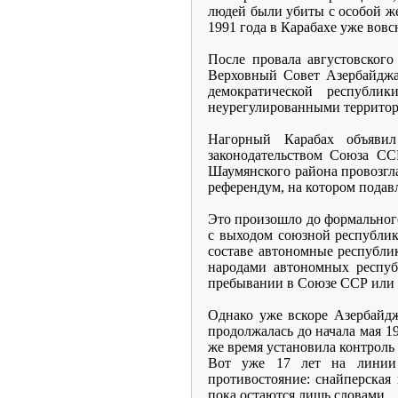
людей были убиты с особой же
1991 года в Карабахе уже во
После провала августовского
Верховный Совет Азербайджа
демократической республ
неурегулированными территор
Нагорный Карабах объяви
законодательством Союза СС
Шаумянского района провозгла
референдум, на котором подав
Это произошло до формального
с выходом союзной республик
составе автономные республи
народами автономных респуб
пребывании в Союзе ССР или 
Однако уже вскоре Азербайдж
продолжалась до начала мая 19
же время установила контроль
Вот уже 17 лет на линии 
противостояние: снайперская
пока остаются лишь словами.