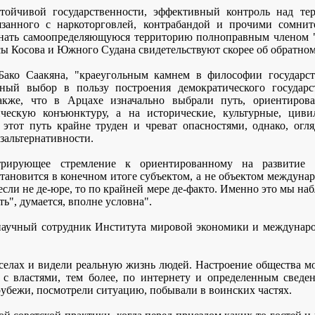
стойчивой государственности, эффективный контроль над тер
вязанного с наркоторговлей, контрабандой и прочими сомнит
знать самоопределяющуюся территорию полноправным членом "
усы Косова и Южного Судана свидетельствуют скорее об обратном
ако Саакяна, "краеугольным камнем в философии государст
нный выбор в пользу построения демократического государс
 также, что в Арцахе изначально выбрали путь, ориентиро
ческую конъюнктуру, а на исторические, культурные, цив
, этот путь крайне труден и чреват опасностями, однако, огл
езальтернативности.
стрирующее стремление к ориентированному на развитие 
тановится в конечном итоге субъектом, а не объектом междун
если не де-юре, то по крайней мере де-факто. Именно это мы н
ь", думается, вполне условна".
научный сотрудник Института мировой экономики и междунар
елах и видели реальную жизнь людей. Настроение общества мо
 с властями, тем более, по интернету и определенным свед
рубежи, посмотрели ситуацию, побывали в воинских частях.