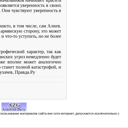
и начальников начинают красить
роявляется уверенность в своих
. Они чувствуют уверенность в
икто, в том числе, сам Алиев.
 армянскую сторону, это может
и что-то уступить, но не более
рофический характер, так как
анских угроз немедленно будет
кже вполне может аналогично
 станет полной катастрофой, и
ухачев, Правда.Ру
спользование материалов сайта вне сети интернет, допускается исключительно с