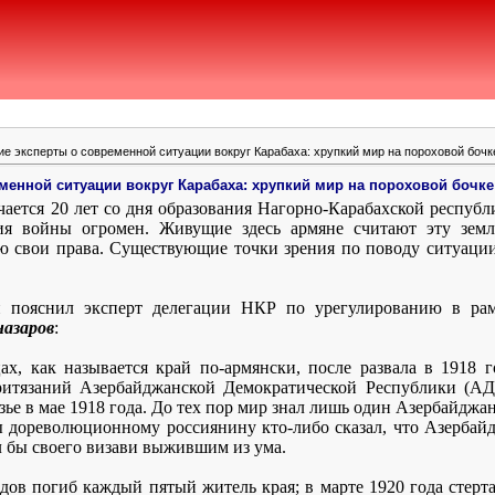
е эксперты о современной ситуации вокруг Карабаха: хрупкий мир на пороховой бочк
менной ситуации вокруг Карабаха: хрупкий мир на пороховой бочке
ечается 20 лет со дня образования Нагорно-Карабахской республ
ия войны огромен. Живущие здесь армяне считают эту зем
ию свои права. Существующие точки зрения по поводу ситуаци
и пояснил эксперт делегации НКР по урегулированию в р
азаров
:
х, как называется край по-армянски, после развала в 1918 
итязаний Азербайджанской Демократической Республики (АДР
азье в мае 1918 года. До тех пор мир знал лишь один Азербайд
бы дореволюционному россиянину кто-либо сказал, что Азербай
ал бы своего визави выжившим из ума.
дов погиб каждый пятый житель края; в марте 1920 года стерт