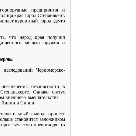
орнорудные предприятия и
олица края город Степанакерт,
инает курортный город где-то
ть, что народ края получил
ащищенного мощью оружия и
перты.
 исследований Черноморско-
обеспечения безопасности в
тепанакерте. Однако статус
орм внешнего вмешательства —
е Ливии и Сирии.
тешительный вывод: процесс
ольше становится заложником
орые зачастую превосходят (в