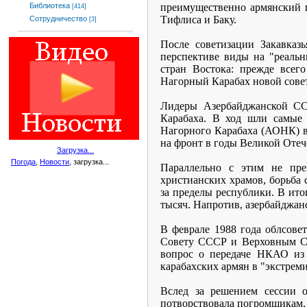
преимущественно армянский г
Библиотека
[414]
Тифлиса и Баку.
Сотрудничество
[3]
После советизации Закавказ
перспективе виды на "реаль
стран Востока: прежде всег
Нагорный Карабах новой сове
Лидеры Азербайджанской СС
Карабаха. В ход шли самые
Нагорного Карабаха (АОНК) в 
на фронт в годы Великой Отеч
Загрузка...
Погода
,
Новости
, загрузка...
Параллельно с этим не пре
христианских храмов, борьба 
за пределы республики. В ито
тысяч. Напротив, азербайджанс
В феврале 1988 года облсове
Совету СССР и Верховным Со
вопрос о передаче НКАО из 
карабахских армян в "экстрем
Вслед за решением сессии о
потворствовала погромщикам, 