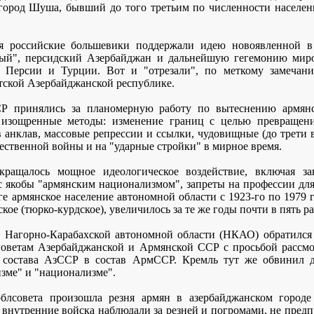
ород Шуша, бывший до того третьим по численности населени
ья российские большевики поддержали идею новоявленной в
ный", персидский Азербайджан и дальнейшую гегемонию ми
о Персии и Турции. Вот и "отрезали", по меткому замеча
тской Азербайджанской республике.
Р принялись за планомерную работу по вытеснению армянс
 изощренные методы: изменение границ с целью превращени
анклав, массовые репрессии и ссылки, чудовищные (до трети 
ественной войны и на "ударные стройки" в мирное время.
кращалось мощное идеологическое воздействие, включая за
с якобы "армянским национализмом", запреты на профессии дл
ге армянское население автономной области с 1923-го по 1979 
кое (тюрко-курдское), увеличилось за те же годы почти в пять ра
т Нагорно-Карабахской автономной области (НКАО) обратился
ветам Азербайджанской и Армянской ССР с просьбой рассмо
состава АзССР в состав АрмССР. Кремль тут же обвинил д
изме" и "национализме".
блсовета произошла резня армян в азербайджанском город
внутренние войска наблюдали за резней и погромами, не пред