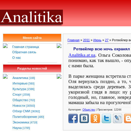
Меню сайта
Главная
»
2011
»
Июнь
»
27
» Ротвейлер в
Главная страница
Ротвейлер всю ночь охранял 
Обратная связь
Analitika
.
at
.
ua
. Ольга Соколова
О нас
понимаю, как так вышло, - опу
с нами была.
Разделы новостей
В парке женщина встретила ст
Аналитика
[166]
Оля вернулась поздно, а то, 
Интервью
[560]
выделялась среди деревьев. 
Культура
[1586]
укоризной глядя в лицо: ну
Спорт
[2558]
голодный, но, главное, невре
Общество
[763]
мамаша забыла на прогулочной 
Новости
[30593]
Категория:
Общество
| Просмотров: 12244
Обзор СМИ
[36362]
Политобозрение
[480]
Экономика
[4719]
Наука
[1795]