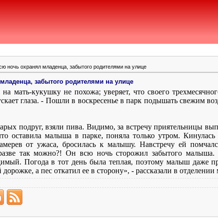
сю ночь охранял младенца, забытого родителями на улице
младенца, забытого родителями на улице
 на мать-кукушку не похожа; уверяет, что своего трехмесячно
скает глаза. - Пошли в воскресенье в парк подышать свежим воз
арых подруг, взяли пива. Видимо, за встречу приятельницы вы
что оставила малыша в парке, поняла только утром. Кинулась 
Замерев от ужаса, бросилась к малышу. Навстречу ей помчал
 разве так можно?! Он всю ночь сторожил забытого малыша.
димый. Погода в тот день была теплая, поэтому малыш даже п
дорожке, а пес откатил ее в сторону», - рассказали в отделении