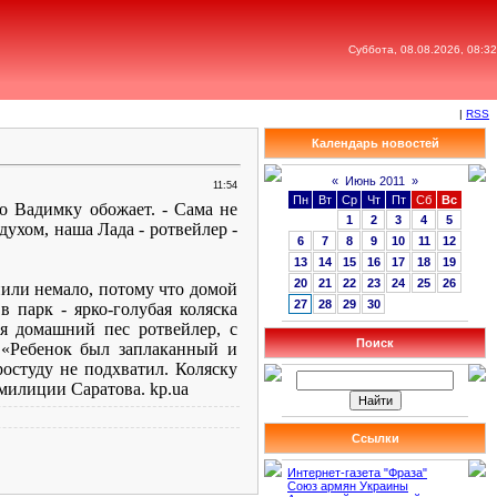
Суббота, 08.08.2026, 08:32
|
RSS
Календарь новостей
«
Июнь 2011
»
11:54
Пн
Вт
Ср
Чт
Пт
Сб
Вс
го Вадимку обожает. - Сама не
1
2
3
4
5
духом, наша Лада - ротвейлер -
6
7
8
9
10
11
12
13
14
15
16
17
18
19
20
21
22
23
24
25
26
пили немало, потому что домой
27
28
29
30
в парк - ярко-голубая коляска
ся домашний пес ротвейлер, с
Поиск
 «Ребенок был заплаканный и
ростуду не подхватил. Коляску
 милиции Саратова. kp.ua
Ссылки
Интернет-газета "Фраза"
Союз армян Украины