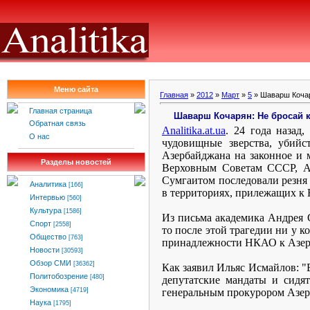
Меню сайта
Главная
»
2012
»
Март
»
5
» Шаварш Кочаря
Главная страница
Шаварш Кочарян: Не бросай к
Обратная связь
Analitika
.
at
.
ua
. 24 года назад
О нас
чудовищные зверства, убийс
Азербайджана на законное и 
Разделы новостей
Верховным Советам СССР, Аз
Сумгаитом последовали резня а
Аналитика
[166]
в территориях, прилежащих к 
Интервью
[560]
Культура
[1586]
Из письма академика Андрея С
Спорт
[2558]
то после этой трагедии ни у 
Общество
[763]
принадлежности НКАО к Азерба
Новости
[30593]
Обзор СМИ
[36362]
Как заявил Ильяс Исмайлов: "
Политобозрение
[480]
депутатские мандаты и сидят 
Экономика
генеральным прокурором Азер
[4719]
Наука
[1795]