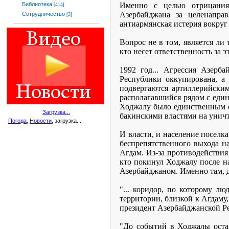
Именно с целью отрицания 
Библиотека
[414]
Азербайджана за целенапра
Сотрудничество
[3]
антиармянская истерия вокруг
Вопрос не в том, является ли 
кто несет ответственность за э
1992 год... Агрессия Азерб
Республики оккупирована, а
подвергаются артиллерийским
располагавшийся рядом с един
Ходжалу было единственным с
Загрузка...
бакинскими властями на унич
Погода
,
Новости
, загрузка...
И власти, и население поселк
беспрепятственного выхода н
Агдам. Из-за противодействия
кто покинул Ходжалу после н
Азербайджаном. Именно там, д
"... коридор, по которому лю
территории, близкой к Агдаму,
президент Азербайджанской Рес
"До событий в Ходжалы остав