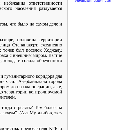
Армянский торрент сайт
 избежания ответственности
кого населения раздувается
 том, что было на самом деле и
азгаре, половина территории
лица Степанакерт, ежедневно
х точек был поселок Ходжалу,
абаха с внешним миром. Взятие
 холода и голода обреченного
ии гуманитарного коридора для
нных сил Азербайджана города
ром до начала операции, а те,
до территории контролируемой
жителей.
 тогда стрелять? Тем более на
ь людям". (Аяз Муталибов, экс-
министра, председателя КГБ и