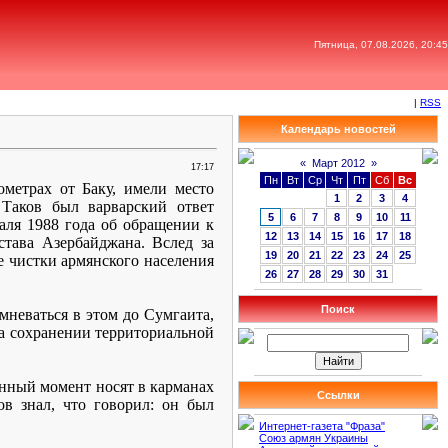
Пятница, 07.08.2026, 20:45
|
RSS
Календарь новостей
«
Март 2012
»
17:17
Пн
Вт
Ср
Чт
Пт
Сб
Вс
ометрах от Баку, имели место
1
2
3
4
 Таков был варварский ответ
5
6
7
8
9
10
11
аля 1988 года об обращении к
12
13
14
15
16
17
18
тава Азербайджана. Вслед за
19
20
21
22
23
24
25
ие чистки армянского населения
26
27
28
29
30
31
Поиск
мневаться в этом до Сумгаита,
на сохранении территориальной
анный момент носят в карманах
Ссылки
лов знал, что говорил: он был
Интернет-газета "Фраза"
Союз армян Украины