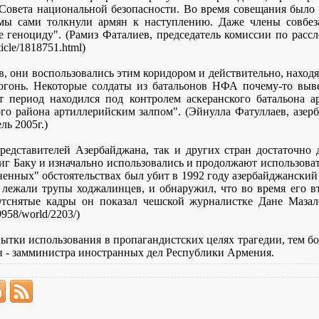
 Совета национальной безопасности. Во время совещания было
мы сами толкнули армян к наступлению. Даже члены совбеза
е геноциду". (Рамиз Фаталиев, председатель комиссии по расс
ticle/1818751.html)
, они воспользовались этим коридором и действительно, наход
огонь. Некоторые солдаты из батальонов НФА почему-то выве
 период находился под контролем аскеранского батальона а
го района артиллерийским залпом". (Эйнулла Фатуллаев, азерб
ль 2005г.)
редставителей Азербайджана, так и других стран достаточно 
г Баку и изначально использовались и продолжают использоват
ненных" обстоятельствах был убит в 1992 году азербайджански
 лежали трупы ходжалинцев, и обнаружил, что во время его 
тснятые кадры он показал чешской журналистке Дане Мазалов
9958/world/2203/)
тки использования в пропагандистских целях трагедии, тем бол
н - замминистра иностранных дел Республики Армения.