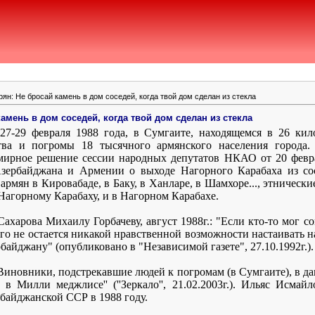
н: Не бросай камень в дом соседей, когда твой дом сделан из стекла
амень в дом соседей, когда твой дом сделан из стекла
, 27-29 февраля 1988 года, в Сумгаите, находящемся в 26 кил
тва и погромы 18 тысячного армянского населения города.
мирное решение сессии народных депутатов НКАО от 20 февр
ербайджана и Армении о выходе Нагорного Карабаха из сос
рмян в Кировабаде, в Баку, в Ханларе, в Шамхоре..., этническ
Нагорному Карабаху, и в Нагорном Карабахе.
ахарова Михаилу Горбачеву, август 1988г.: "Если кто-то мог со
кого не остается никакой нравственной возможности настаивать 
йджану" (опубликовано в "Независимой газете", 27.10.1992г.).
Виновники, подстрекавшие людей к погромам (в Сумгаите), в д
в Милли меджлисе'' (''Зеркало'', 21.02.2003г.). Ильяс Исмай
байджанской ССР в 1988 году.