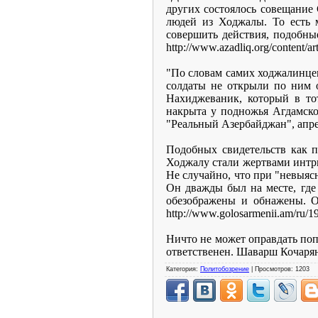
других состоялось совещание
людей из Ходжалы. То есть 
совершить действия, подобны
http://www.azadliq.org/content/ar
"По словам самих ходжалинцев
солдаты не открыли по ним 
Нахиджеваник, который в тот
накрыта у подножья Агдамско
"Реальный Азербайджан", апре
Подобных свидетельств как п
Ходжалу стали жертвами интри
Не случайно, что при "невыяс
Он дважды был на месте, где
обезображены и обнажены. О
http://www.golosarmenii.am/ru/1
Ничто не может оправдать попы
ответственен. Шаварш Кочаря
Категория:
Политобозрение
| Просмотров: 1203