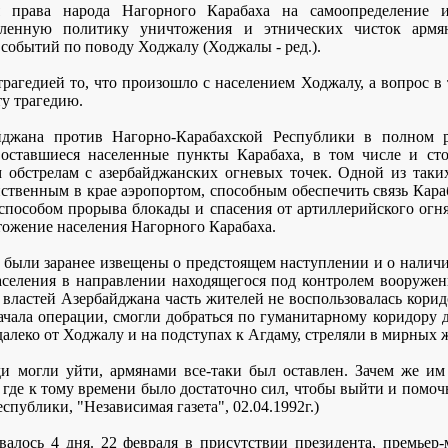
права народа Нагорного Карабаха на самоопределение и
вленную политику уничтожения и этнических чисток армянс
 событий по поводу Ходжалу (Ходжалы - ред.).
трагедией то, что произошло с населением Ходжалу, а вопрос в
ту трагедию.
айджана против Нагорно-Карабахской Республики в полном р
 оставшиеся населенные пункты Карабаха, в том числе и сто
 обстрелам с азербайджанских огневых точек. Одной из таки
ственным в крае аэропортом, способным обеспечить связь Кар
пособом прорыва блокады и спасения от артиллерийского огня,
тожение населения Нагорного Карабаха.
а были заранее извещены о предстоящем наступлении и о налич
аселения в направлении находящегося под контролем вооруже
 властей Азербайджана часть жителей не воспользовалась коридо
ачала операции, смогли добраться по гуманитарному коридору 
алеко от Ходжалу и на подступах к Агдаму, стреляли в мирных 
ди могли уйти, армянами все-таки был оставлен. Зачем же им
 где к тому времени было достаточно сил, чтобы выйти и помоч
публики, "Независимая газета", 02.04.1992г.)
алось 4 дня. 22 февраля в присутствии президента, премьер-