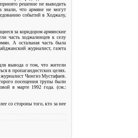
 принято решение не выводить
 знали, что армяне не могут
ледованию событий в Ходжалу,
ящиеся за коридором армянские
ли часть ходжалинцев к селу
рмян. А остальная часть была
айджанский журналист, газета
для вывода о том, что жители
ься в пропагандистских целях.
й журналист Чингиз Мустафаев.
второго посещения трупы были
ой в марте 1992 года. (см.:
ее со стороны того, кто за нее