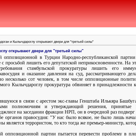
рдоган и Кылычдароглу открывают двери для "третьей силы"
глу открывают двери для "третьей силы"
ой оппозиционной в Турции Народно-республиканской парти
е с просьбой лишить его депутатской неприкосновенности. На
ребования стамбульской прокуратуры лишить его иммун
авосудия и оказание давления на суд, рассматривающего дел
но несколько сот человек, в том числе оппозиционные полит
амого Кылычдароглу прокуратура обвиняет в принадлежности к
шуюся в связи с арестом экс-главы Генштаба Илькяра Башбуга
ыми полномочиям и утверждающий решения, принятые пр
джлисе на заседании фракции НРП, он в очередной раз подверг 
е органов правосудия: "У нас было всякое, не было лишь нача
ны является террористом, то кто тогда же премьер-министр, кот
ой оппозиционной партии пытается перевести проблему в пл