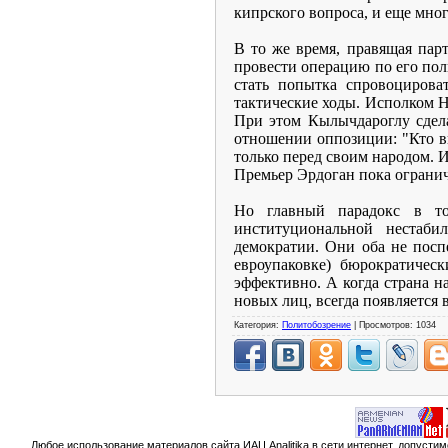
кипрского вопроса, и еще мног
В то же время, правящая пар
провести операцию по его по
стать попытка спровоцирова
тактические ходы. Исполком 
При этом Кылычдароглу сдела
отношении оппозиции: "Кто вы
только перед своим народом. И
Премьер Эрдоган пока огранич
Но главный парадокс в т
институциональной нестабил
демократии. Они оба не посп
евроупаковке) бюрократичес
эффективно. А когда страна н
новых лиц, всегда появляется
Категория:
Политобозрение
| Просмотров: 1034
Любое использование материалов сайта ИАЦ Analitika в сети интернет, допусти