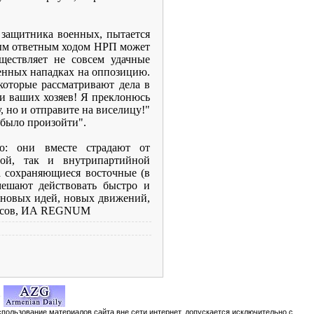
 защитника военных, пытается
ным ответным ходом НРП может
ществляет не совсем удачные
енных нападках на оппозицию.
которые рассматривают дела в
 и ваших хозяев! Я преклонюсь
, но и отправите на виселицу!"
 было произойти".
: они вместе страдают от
нной, так и внутрипартийной
а сохраняющиеся восточные (в
мешают действовать быстро и
т новых идей, новых движений,
Тарасов, ИА REGNUM
спользование материалов сайта вне сети интернет, допускается исключительно с