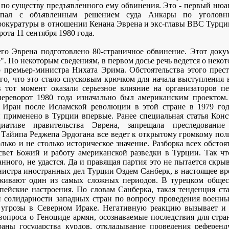
 по существу предъявленного ему обвинения. Это - первый нюанс
овпал с объявленным решением суда Анкары по уголовн
рокуратуры в отношении Кенана Эврена и экс-главы ВВС Турци
ота 11 сентября 1980 года.
его Эврена подготовлено 80-страничное обвинение. Этот доку
". По некоторым сведениям, в первом досье речь ведется о неко
 премьер-министра Нихата Эрима. Обстоятельства этого прес
го, что это стало спусковым крючком для начала выступления 
тот момент оказали серьезное влияние на организаторов пер
переворот 1980 года изначально был американским проектом
к Иран после Исламской революции в этой стране в 1979 год
и применено в Турции впервые. Ранее специальная статья Конс
ативе правительства Эврена, запрещала преследование 
 Тайипа Реджепа Эрдогана все ведет к открытому громкому пол
лько и не столько историческое значение. Разборка всех обсто
свет Божий и работу американской разведки в Турции. Так чт
нного, не удастся. Да и правящая партия это не пытается скры
нистра иностранных дел Турции Оздем Санберк, в настоящее 
живают один из самых сложных периодов. В турецком общес
ейские настроения. По словам Санберка, такая тенденция ста
 солидарности западных стран по вопросу проведения военн
й угрозы в Северном Ираке. Негативную реакцию вызывает 
опроса о Геноциде армян, осознаваемые последствия для стра
раны государства курдов, откладывание проведения референ