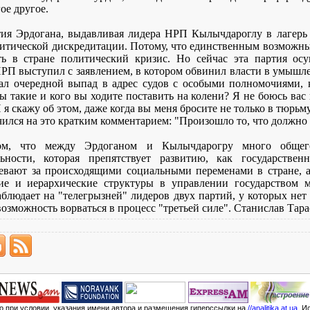
ое другое.
тия Эрдогана, выдавливая лидера НРП Кылычдароглу в лагерь
литической дискредитации. Потому, что единственным возмож
ть в стране политический кризис. Но сейчас эта партия осу
НРП выступил с заявлением, в котором обвинил власти в умышл
л очередной выпад в адрес судов с особыми полномочиями, 
 такие и кого вы ходите поставить на колени? Я не боюсь вас
 я скажу об этом, даже когда вы меня бросите не только в тюрьму
ился на это кратким комментарием: "Произошло то, что должно
ом, что между Эрдоганом и Кылычдарогру много общего
ьности, которая препятствует развитию, как государстве
евают за происходящими социальными переменами в стране, 
кие и иерархические структуры в управлении государством 
аблюдает на "телегрызней" лидеров двух партий, у которых не
 возможность ворваться в процесс "третьей силе". Станислав 
мо при условии, указания имени автора и размещения гиперссылки на
//analitika.at.ua
. И