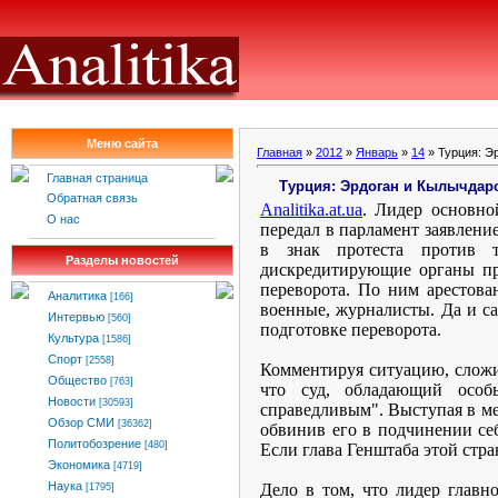
Меню сайта
Главная
»
2012
»
Январь
»
14
» Турция: Э
Главная страница
Турция: Эрдоган и Кылычдаро
Обратная связь
Analitika
.
at
.
ua
. Лидер основн
О нас
передал в парламент заявлени
в знак протеста против т
Разделы новостей
дискредитирующие органы пр
переворота. По ним арестова
Аналитика
[166]
военные, журналисты. Да и с
Интервью
[560]
подготовке переворота.
Культура
[1586]
Спорт
[2558]
Комментируя ситуацию, сложив
Общество
[763]
что суд, обладающий особ
Новости
[30593]
справедливым". Выступая в ме
Обзор СМИ
[36362]
обвинив его в подчинении себ
Политобозрение
[480]
Если глава Генштаба этой стра
Экономика
[4719]
Наука
Дело в том, что лидер главн
[1795]