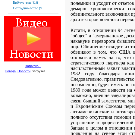
полемики и уходит от ответов
Библиотека
[414]
демарш хронологически с
Сотрудничество
[3]
обвинительного заключения п
архитекторов военного перевор
Кстати, в отношении 94-летн
"общее" и "американское досье
накануне переворота бывшего
пор. Обвинение исходит из то
обвиняют в том, что США в 
открытый намек на то, что 
стратегического партнера ка
Загрузка...
насильственный захват власт
Погода
,
Новости
, загрузка...
1982 году благодаря иници
Следовательно, правительство
несомненно, будет иметь не то
1980 года может вывести на 
возможно, внешне завуалирова
связи бывший заместитель ми
и Европейским Союзом пере
антиамериканские и антиевроп
полного отсутствия помощи и
устранение террористическо
Запада в целом в отношении в
появления на севере этой ст