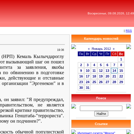
Воскресенье, 09.08.2026, 12:49
|
RSS
Календарь новостей
«
Январь 2012
»
19:36
Пн
Вт
Ср
Чт
Пт
Сб
Вс
и (НРП) Кемаль Кылычдароглу
1
 этот вызывающий шаг он пошел
2
3
4
5
6
7
8
итета за заявления, якобы
9
10
11
12
13
14
15
а по обвинению в подготовке
16
17
18
19
20
21
22
ики, действующие и отставные
23
24
25
26
27
28
29
 организации "Эргенекон" и в
30
31
Поиск
, он заявил: "Я предупреждал,
авительством, не является
резкой критике правительство,
льника Генштаба-"террориста".
орому он подчинен?".
Ссылки
оскость обычной популистской
Интернет-газета "Фраза"