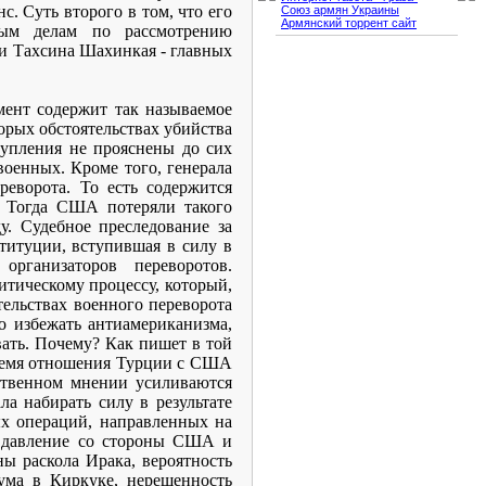
. Суть второго в том, что его
Союз армян Украины
Армянский торрент сайт
ым делам по рассмотрению
и Тахсина Шахинкая - главных
мент содержит так называемое
торых обстоятельствах убийства
тупления не прояснены до сих
военных. Кроме того, генерала
еворота. То есть содержится
. Тогда США потеряли такого
у. Судебное преследование за
титуции, вступившая в силу в
организаторов переворотов.
итическому процессу, который,
ятельствах военного переворота
о избежать антиамериканизма,
вать. Почему? Как пишет в той
время отношения Турции с США
твенном мнении усиливаются
ла набирать силу в результате
ых операций, направленных на
и давление со стороны США и
ны раскола Ирака, вероятность
дума в Киркуке, нерешенность