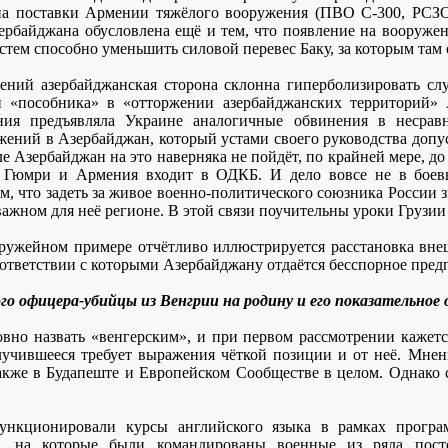
на поставки Армении тяжёлого вооружения (ПВО С-300, РСЗО 
ербайджана обусловлена ещё и тем, что появление на вооруж
тем способно уменьшить силовой перевес Баку, за которым там 
ний азербайджанская сторона склонна гиперболизировать слу
и «пособника» в «отторжении азербайджанских территорий»
ния предъявляла Украине аналогичные обвинения в несра
жений в Азербайджан, который устами своего руководства допус
е Азербайджан на это наверняка не пойдёт, по крайней мере, до 
 в Гюмри и Армения входит в ОДКБ. И дело вовсе не в боев
м, что задеть за живое военно-политического союзника России 
жном для неё регионе. В этой связи поучительны уроки Грузии 
оружейном примере отчётливо иллюстрируется расстановка вн
ответствии с которыми Азербайджану отдаётся бесспорное пред
о офицера-убийцы из Венгрии на родину и его показательное
но назвать «венгерским», и при первом рассмотрении кажется,
лучившееся требует выражения чёткой позиции и от неё. Мне
также в Будапеште и Европейском Сообществе в целом. Однако
ункционировали курсы английского языка в рамках прогр
, на которые были командированы военные из ряда постс