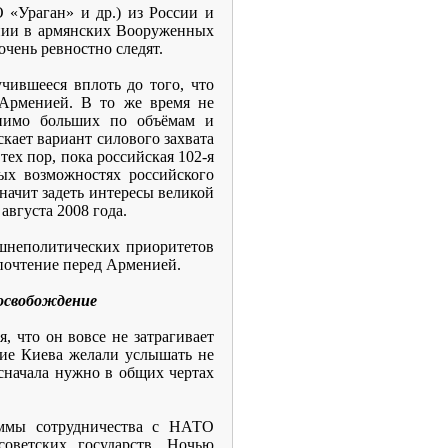
«Ураган» и др.) из России и
ении в армянских Вооруженных
очень ревностно следят.
чившееся вплоть до того, что
 Арменией. В то же время не
внимо больших по объёмам и
кает вариант силового захвата
тех пор, пока российская 102-я
ых возможностях российского
значит задеть интересы великой
августа 2008 года.
ешнеполитических приоритетов
почтение перед Арменией.
 освобождение
 что он вовсе не затрагивает
ние Киева желали услышать не
 сначала нужно в общих чертах
аммы сотрудничества с НАТО
оветских государств. Ночью