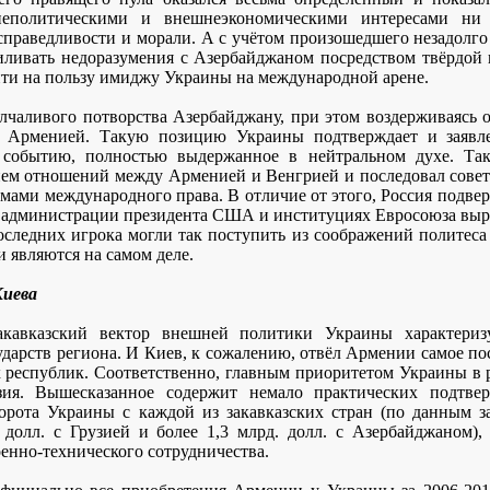
неполитическими и внешнеэкономическими интересами ни 
справедливости и морали. А с учётом произошедшего незадолго
силивать недоразумения с Азербайджаном посредством твёрдо
ойти на пользу имиджу Украины на международной арене.
лчаливого потворства Азербайджану, при этом воздерживаясь 
с Арменией. Такую позицию Украины подтверждает и заявле
» событию, полностью выдержанное в нейтральном духе. Та
нием отношений между Арменией и Венгрией и последовал совет
рмами международного права. В отличие от этого, Россия подвер
в администрации президента США и институциях Евросоюза выра
следних игрока могли так поступить из соображений политеса
 являются на самом деле.
Киева
акавказский вектор внешней политики Украины характериз
дарств региона. И Киев, к сожалению, отвёл Армении самое пос
 республик. Соответственно, главным приоритетом Украины в р
ия. Вышесказанное содержит немало практических подтвер
орота Украины с каждой из закавказских стран (по данным за 
долл. с Грузией и более 1,3 млрд. долл. с Азербайджаном),
оенно-технического сотрудничества.