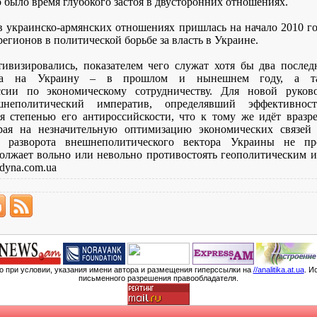
о было время глубокого застоя в двусторонних отношениях.
 украинско-армянских отношениях пришлась на начало 2010 го
егионов в политической борьбе за власть в Украине.
тивизировались, показателем чего служат хотя бы два после
яна на Украину – в прошлом и нынешнем году, а та
ссии по экономическому сотрудничеству. Для новой руко
неполитический императив, определявший эффективнос
я степенью его антироссийскости, что к тому же идёт вразр
ирая на незначительную оптимизацию экономических связей
о разворота внешнеполитического вектора Украины не пр
должает вольно или невольно противостоять геополитическим и
dyna.com.ua
мо при условии, указания имени автора и размещения гиперссылки на
//analitika.at.ua
. И
письменного разрешения правообладателя.