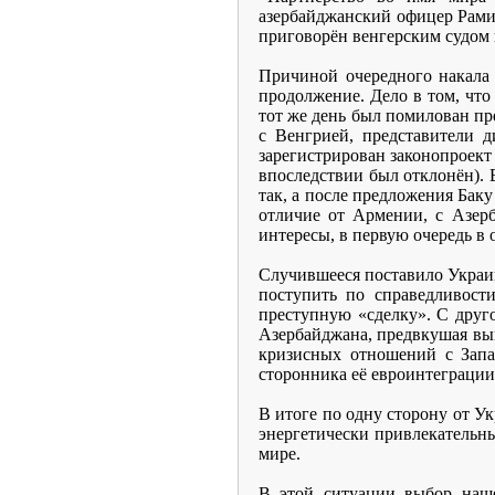
азербайджанский офицер Рамил
приговорён венгерским судом
Причиной очередного накала 
продолжение. Дело в том, что
тот же день был помилован п
с Венгрией, представители 
зарегистрирован законопроек
впоследствии был отклонён). В
так, а после предложения Баку
отличие от Армении, с Азер
интересы, в первую очередь в 
Случившееся поставило Украин
поступить по справедливост
преступную «сделку». С друго
Азербайджана, предвкушая выг
кризисных отношений с Запа
сторонника её евроинтеграции 
В итоге по одну сторону от У
энергетически привлекательн
мире.
В этой ситуации выбор наше