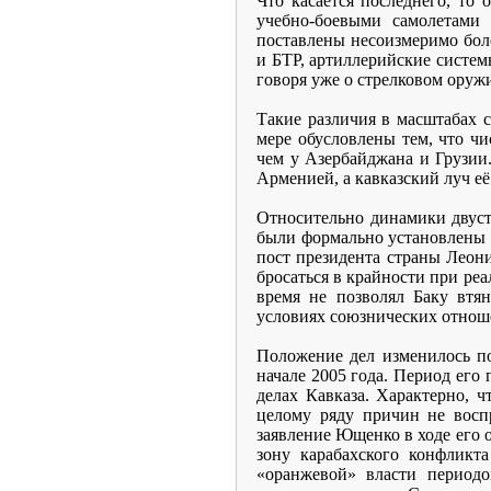
Что касается последнего, то
учебно-боевыми самолетами
поставлены несоизмеримо бол
и БТР, артиллерийские систем
говоря уже о стрелковом оруж
Такие различия в масштабах 
мере обусловлены тем, что ч
чем у Азербайджана и Грузии
Арменией, а кавказский луч е
Относительно динамики двуст
были формально установлены в
пост президента страны Леон
бросаться в крайности при ре
время не позволял Баку втя
условиях союзнических отнош
Положение дел изменилось п
начале 2005 года. Период его
делах Кавказа. Характерно, 
целому ряду причин не восп
заявление Ющенко в ходе его 
зону карабахского конфликт
«оранжевой» власти период