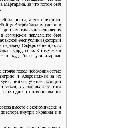
а Маргаряна, за что потом был
.
ей давности, а его внезапное
убийцу Азербайджану, где он в
ла дипломатические отношения
 в армянском парламенте был
абахской Республики (который
на передачу Сафарова не просто
дка 2 млрд. евро. К тому же, в
вают куда более утилитарные
а стояла перед необходимостью
Венгрию и Азербайджан за их
скую линию с учётом позиции
ретьей, в условиях и без того
е еще одного потенциального
союза вместе с экономически и
 диаспора внутри Украины и в
 что он не станет рисковать