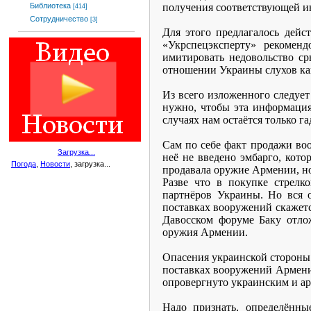
получения соответствующей и
Библиотека
[414]
Сотрудничество
[3]
Для этого предлагалось дейс
«Укрспецэксперту» рекоменд
имитировать недовольство с
отношении Украины слухов ка
Из всего изложенного следует
нужно, чтобы эта информация
случаях нам остаётся только га
Сам по себе факт продажи во
Загрузка...
неё не введено эмбарго, кот
Погода
,
Новости
, загрузка...
продавала оружие Армении, н
Разве что в покупке стрелк
партнёров Украины. Но вся о
поставках вооружений скажетс
Давосском форуме Баку отло
оружия Армении.
Опасения украинской стороны
поставках вооружений Армении
опровергнуто украинским и а
Надо признать, определённы