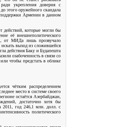
ради укрепления доверия с
 до этого оружейного скандала
й поддержки Армении в данном
от действий, которые могли бы
ние её внешнеполитического
к, от МИДа лишь прозвучало
 искать выход из сложившейся
гла действия Баку и Будапешта
зили озабоченность в связи со
 или чтобы предстать в облике
уется чётким распределением
леднее место в системе своего
егионе остаётся Азербайджан,
ждений, достаточно хотя бы
2011, год 246,1 млн. долл. с
 интенсивность политического