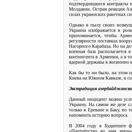
подтвердившиеся контракты 
Молдавии. Острая реакция Аз
силах украинских ракетных сис
Однако в пылу своих возмуще
Украина изображается в рол
припоминается, чтобы Арме
регулярности поставках воору
Нагорного Карабаха. Но на дел
военная база располагается
контингента в Армении, а в то
ядерной державы в жизненно ва
Как бы то ни было, на этом 
Киева на Южном Кавказе, в со
Экстрадиция азербайджанског
Данный инцидент можно услов
Украину. На самом же деле с
только в Ереване и Баку, но 
напомнить историю вопроса.
В 2004 году в Будапеште ф
«Партнёрство во имя мира»