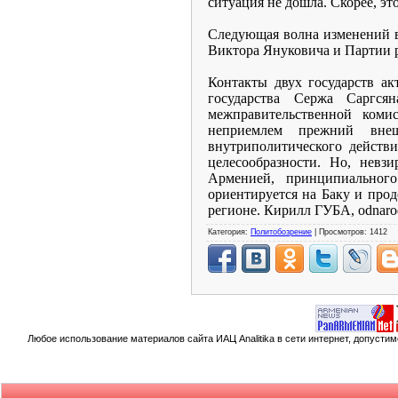
ситуация не дошла. Скорее, эт
Следующая волна изменений в
Виктора Януковича и Партии р
Контакты двух государств ак
государства Сержа Саргс
межправительственной коми
неприемлем прежний внеш
внутриполитического действи
целесообразности. Но, невз
Арменией, принципиальног
ориентируется на Баку и про
регионе. Кирилл ГУБА, odnaro
Категория:
Политобозрение
| Просмотров: 1412
Любое использование материалов сайта ИАЦ Analitika в сети интернет, допусти