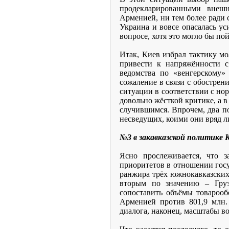
продекларированными внеш
Арменией, ни тем более ради 
Украина и вовсе опасалась у
вопросе, хотя это могло бы п
Итак, Киев избрал тактику мо
привести к напряжённости 
ведомства по «венгерскому
сожаление в связи с обостре
ситуации в соответствии с но
довольно жёсткой критике, а 
случившимся. Впрочем, два по
несведущих, коими они вряд ли
№3 в закавказской политике 
Ясно прослеживается, что з
приоритетов в отношении госу
ранжира трёх южнокавказских
вторым по значению – Груз
сопоставить объёмы товарооб
Арменией против 801,9 млн. 
диалога, наконец, масштабы в