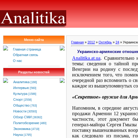
Меню сайта
Главная
»
2012
»
Октябрь
»
24
» Украинск
Главная страница
Украинско-армянские отноше
Обратная связь
Analitika
.
at
.
ua
. Сравнительно 
О нас
темы: сведения о тайной пр
Венгрии на родину с после
Разделы новостей
исключением того, что поми
очередной раз вспомнить о св
Аналитика
[166]
каждое из вышеупомянутых со
Интервью
[560]
Культура
[1586]
«Секретное» оружие для Арм
Спорт
[2558]
Общество
[763]
Напомним, в середине август
Новости
[30593]
продажи Армении 12 украинск
Обзор СМИ
[36362]
частности, этот документ б
Политобозрение
[480]
генерал-майора Сергея Гмызы
Экономика
поставку вышеназванных воор
[4719]
Наука
как следовало из письма, г
[1795]