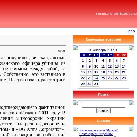
Пятница, 07.08.2026, 06:43
|
RSS
Календарь новостей
«
Октябрь 2012
»
00:36
Пн
Вт
Ср
Чт
Пт
Сб
Вс
нс получили две скандальные
1
2
3
4
5
6
7
джанского офицера-убийцы из
8
9
10
11
12
13
14
не связаны между собой, за
15
16
17
18
19
20
21
Собственно, это заставило в
22
23
24
25
26
27
28
ние. Но для начала рассмотрим
29
30
31
Поиск
 подтверждающего факт тайной
лексов «Игла» в 2011 году. В
равления Минобороны Украины
Ссылки
мента шла речь о договоре на
ом» и «DG Arms Corporation»,
Интернет-газета "Фраза"
анной операции во избежание
Союз армян Украины