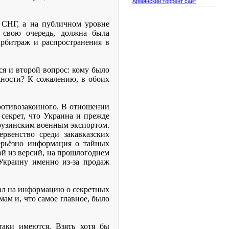
Армянский торрент сайт
и СНГ, а на публичном уровне
в свою очередь, должна была
рбитраж и распространения в
ся и второй вопрос: кому было
жности? К сожалению, в обоих
ротивозаконного. В отношении
секрет, что Украина и прежде
рузинским военным экспортом.
рвенство среди закавказских
серьёзно информация о тайных
ой из версий, на прошлогоднем
Украину именно из-за продаж
ал на информацию о секретных
ам и, что самое главное, было
таки имеются. Взять хотя бы