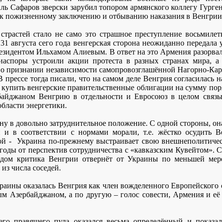
ь Сафаров зверски зарубил топором армянского коллегу Гурген
 к пожизненному заключению и отбыванию наказания в Венгрии
страстей стало не само это страшное преступление восьмилетн
 31 августа сего года венгерская сторона неожиданно передала 
резидентом Ильхамом Алиевым. В ответ на это Армения разорва
диаспоры устроили акции протеста в разных странах мира, а
т о признании независимости самопровозглашённой Нагорно-Кар
 прессе тогда писали, что на самом деле Венгрия согласилась 
 купить венгерские правительственные облигации на сумму поря
байджаном Венгрию в отдельности и Евросоюз в целом связы
области энергетики.
у в довольно затруднительное положение. С одной стороны, он
и и в соответствии с нормами морали, т.е. жёстко осудить 
й -
Украина по-прежнему выстраивает свою внешнеполитиче
оды от перспектив сотрудничества с «кавказским Кувейтом». С т
дом критика Венгрии отвернёт от Украины по меньшей мер
из числа соседей.
краины оказалась Венгрия как член вожделенного Европейского 
ым Азербайджаном, а по другую – голос совести, Армения и её
го правящего пула оказался весьма определённый и показал,