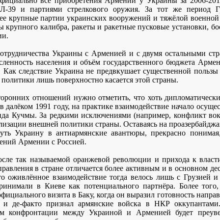
 официально все приобретения Армении у Украины за 2006-20
 Л-39 и партиями стрелкового оружия. За тот же период 
ее крупные партии украинских вооружений и тяжёлой военной 
ы крупного калибра, ракеты и ракетные пусковые установки, бо
ии.
сотрудничества Украины с Арменией и с двумя остальными стр
исленность населения и объём государственного бюджета Арме
. Как следствие Украина не предвкушает существенной пользы 
ё политики лишь поверхностно касается этой страны.
оронних отношений нужно отметить, что хоть дипломатическ
 далёком 1991 году, на практике взаимодействие начало осущес
ида Кучмы. За редкими исключениями (например, конфликт вок
ализации внешней политики страны. Оставаясь на проазербайджа
нуть Украину в антиармянские авантюры, прекрасно понимая,
ений Армении с Россией.
осле так называемой оранжевой революции и прихода к власт
 правления в стране отличается более активным и в основном д
что оживлённое взаимодействие тогда велось лишь с Грузией
ринимали в Киеве как потенциального партнёра. Более того,
официального визита в Баку, когда он выразил готовность напра
а и де-факто признал армянские войска в НКР оккупантами
ом конфронтации между Украиной и Арменией будет преуве