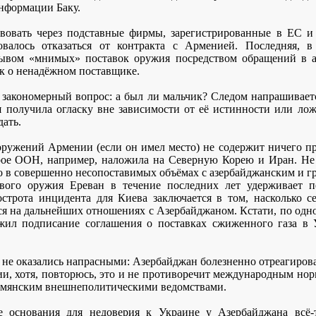
нформации Баку.
твовать через подставные фирмы, зарегистрированные в ЕС 
овалось отказаться от контракта с Арменией. Последняя, 
рывом «мнимых» поставок оружия посредством обращений в а
к о ненадёжном поставщике.
 закономерный вопрос: а был ли мальчик? Следом напрашивает
 получила огласку вне зависимости от её истинности или ло
дать.
оружений Армении (если он имел место) не содержит ничего п
орое ООН, например, наложила на Северную Корею и Иран. Не 
о в совершенно несопоставимых объёмах с азербайджанским и г
ового оружия Ереван в течение последних лет удерживает пе
строта инцидента для Киева заключается в том, насколько 
я на дальнейших отношениях с Азербайджаном. Кстати, по одн
жил подписание соглашения о поставках сжиженного газа в 
 не оказались напрасными: Азербайджан болезненно отреагиров
, хотя, повторюсь, это и не противоречит международным норм
рмянским внешнеполитическими ведомствами.
е основания для недоверия к Украине у Азербайджана всё-