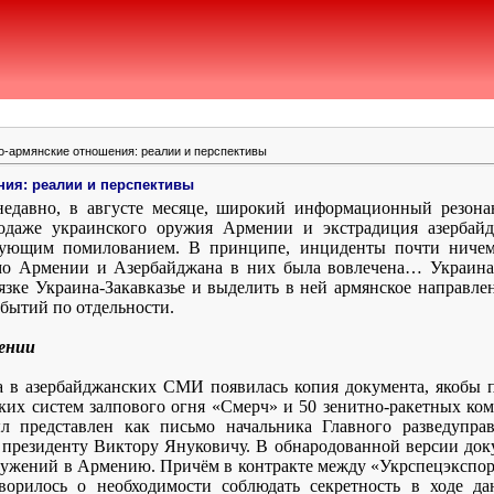
о-армянские отношения: реалии и перспективы
ния: реалии и перспективы
недавно, в августе месяце, широкий информационный резона
одаже украинского оружия Армении и экстрадиция азербай
дующим помилованием. В принципе, инциденты почти ничем 
мо Армении и Азербайджана в них была вовлечена… Украина. 
язке Украина-Закавказье и выделить в ней армянское направле
бытий по отдельности.
ении
а в азербайджанских СМИ появилась копия документа, якобы
их систем залпового огня «Смерч» и 50 зенитно-ракетных комп
ыл представлен как письмо начальника Главного разведуп
 президенту Виктору Януковичу. В обнародованной версии доку
ужений в Армению. Причём в контракте между «Укрспецэкспорт
оворилось о необходимости соблюдать секретность в ходе д