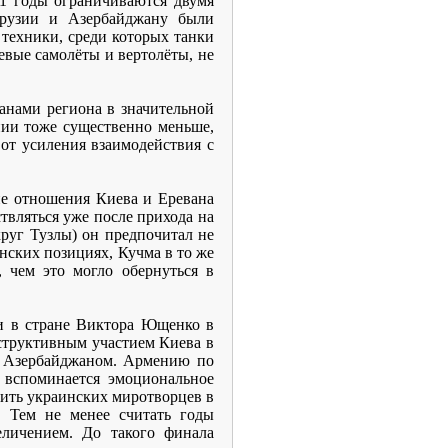
11 годы ограничиваются двумя
Грузии и Азербайджану были
техники, среди которых танки
евые самолёты и вертолёты, не
анами региона в значительной
нии тоже существенно меньше,
от усиления взаимодействия с
ие отношения Киева и Еревана
твляться уже после прихода на
руг Тузлы) он предпочитал не
нских позициях, Кучма в то же
 чем это могло обернуться в
и в стране Виктора Ющенко в
еструктивным участием Киева в
 и Азербайджаном. Армению по
 вспоминается эмоциональное
вить украинских миротворцев в
. Тем не менее считать годы
личением. До такого финала