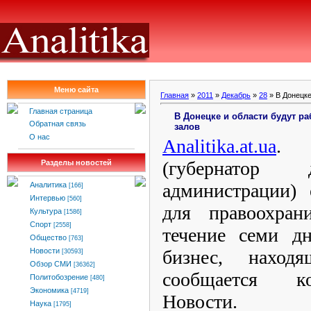
Меню сайта
Главная
»
2011
»
Декабрь
»
28
» В Донецке
Главная страница
В Донецке и области будут р
Обратная связь
залов
О нас
Analitika
.
at
.
ua
. 
(губернатор 
Разделы новостей
администрации) 
Аналитика
[166]
Интервью
[560]
для правоохран
Культура
[1586]
Спорт
[2558]
течение семи дн
Общество
[763]
бизнес, наход
Новости
[30593]
Обзор СМИ
[36362]
сообщается к
Политобозрение
[480]
Экономика
[4719]
Новости.
Наука
[1795]