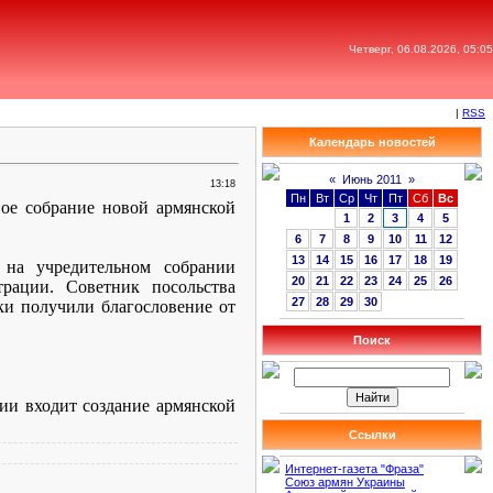
Четверг, 06.08.2026, 05:05
|
RSS
Календарь новостей
«
Июнь 2011
»
13:18
Пн
Вт
Ср
Чт
Пт
Сб
Вс
ное собрание новой армянской
1
2
3
4
5
6
7
8
9
10
11
12
13
14
15
16
17
18
19
 на учредительном собрании
20
21
22
23
24
25
26
трации. Советник посольства
27
28
29
30
ки получили благословение от
Поиск
ии входит создание армянской
Ссылки
Интернет-газета "Фраза"
Союз армян Украины