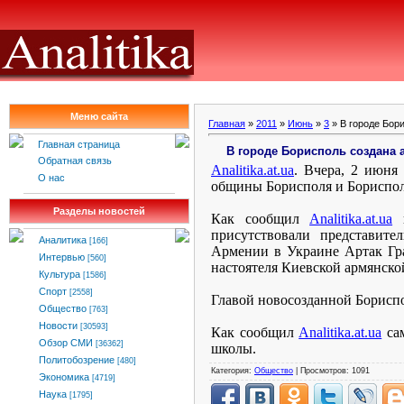
Меню сайта
Главная
»
2011
»
Июнь
»
3
» В городе Бор
Главная страница
В городе Борисполь создана
Обратная связь
Analitika
.
at
.
ua
. Вчера, 2 июня
О нас
общины Борисполя и Бориспол
Разделы новостей
Как сообщил
Analitika.at.ua
к
присутствовали представите
Аналитика
[166]
Армении в Украине Артак Гра
Интервью
[560]
настоятеля Киевской армянско
Культура
[1586]
Спорт
[2558]
Главой новосозданной Борисп
Общество
[763]
Новости
[30593]
Как сообщил
Analitika.at.ua
сам
Обзор СМИ
[36362]
школы.
Политобозрение
[480]
Категория:
Общество
| Просмотров: 1091
Экономика
[4719]
Наука
[1795]