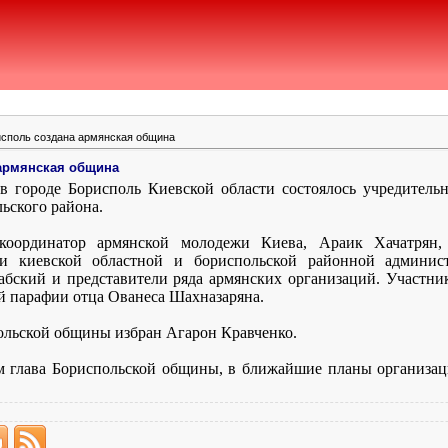
исполь создана армянская община
 армянская община
 в городе Борисполь Киевской области состоялось учредитель
ьского района.
оординатор армянской молодежи Киева, Араик Хачатрян,
ли киевской областной и бориспольской районной админис
бский и представители ряда армянских организаций. Участни
й парафии отца Ованеса Шахназаряна.
ольской общины избран Агарон Кравченко.
 глава Бориспольской общины, в ближайшие планы организац